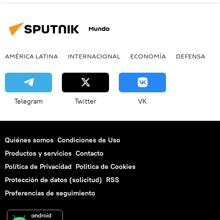
Mundo
AMÉRICA LATINA
INTERNACIONAL
ECONOMÍA
DEFENSA
M
Telegram
Twitter
VK
Quiénes somos
Condiciones de Uso
Productos y servicios
Contacto
Política de Privacidad
Politica de Cookies
Protección de datos (solicitud)
RSS
Preferencias de seguimiento