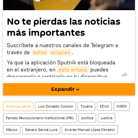
No te pierdas las noticias
más importantes
Suscríbete a nuestros canales de Telegram a
través de
estos
enlaces
.
Ya que la aplicación Sputnik está bloqueada
en el extranjero, en
este enlace
puedes
descargarla e instalarla en tu dispositivo
móvil (¡solo para Android!).
Expandir
También tenemos una cuenta
en la red 
social rusa VK
.
América Latina
Luis Donaldo Colosio
Tijuana
EEUU
CISEN
Partido Revolucionario Institucional (PRI)
política
justicia
México
Genaro García Luna
Andrés Manuel López Obrador