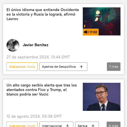
Rusia
Ucrania
Serguéi Lavrov
El único idioma que entiende Occidente
es la victoria y Rusia la logrará, afirmó
Occidente
EEUU
OTAN
Lavrov
📰 Suministro de armas a Ucrania
17:02
Javier Benítez
27 de septiembre 2024, 13:44 GMT
Aleksandar Vucic
Ajedrez de Geopolítica
7
más
política
Ministerio de Desarrollo Económico de Rusia
Un alto cargo serbio alerta que tras los
atentados contra Fico y Trump, el
Paco Arnau
Occidente
Ucrania
blanco podría ser Vucic
Auschwitz
ONU
12 de agosto 2024, 06:38 GMT
Aleksandar Vucic
Internacional
Serbia
5
más