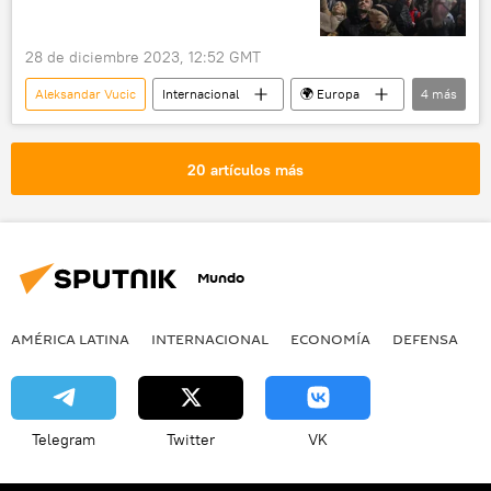
28 de diciembre 2023, 12:52 GMT
Aleksandar Vucic
Internacional
🌍 Europa
4
más
Serbia
protestas
movilizaciones
Occidente
20 artículos más
Mundo
AMÉRICA LATINA
INTERNACIONAL
ECONOMÍA
DEFENSA
M
Telegram
Twitter
VK