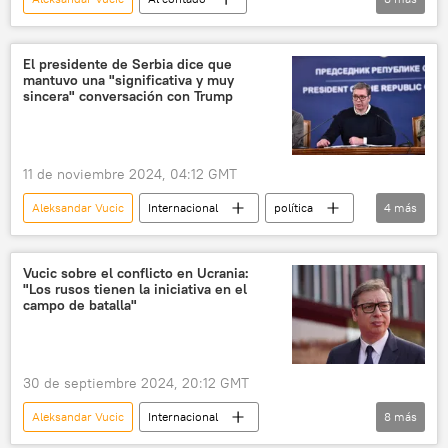
Ministerio de Desarrollo Económico de Rusia
Olaf Scholz
Alemania
Moscú
El presidente de Serbia dice que
mantuvo una "significativa y muy
EEUU
ONU
Bundestag
sincera" conversación con Trump
seguridad
11 de noviembre 2024, 04:12 GMT
Aleksandar Vucic
Internacional
política
4
más
Donald Trump
Kamala Harris
Serbia
EEUU
Vucic sobre el conflicto en Ucrania:
"Los rusos tienen la iniciativa en el
campo de batalla"
30 de septiembre 2024, 20:12 GMT
Aleksandar Vucic
Internacional
8
más
📰 Operación rusa de desmilitarización y desnazificación de Ucrania