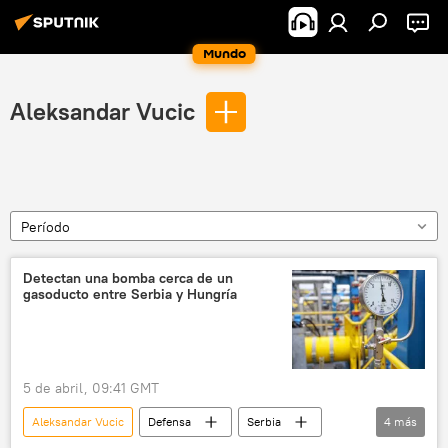
Mundo
Aleksandar Vucic
Período
Detectan una bomba cerca de un
gasoducto entre Serbia y Hungría
5 de abril, 09:41 GMT
Aleksandar Vucic
Defensa
Serbia
4
más