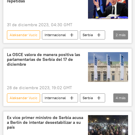
repetidas
31 de diciembre 2023, 04:30 GMT
Aleksandar Vucic
Internacional
Serbia
2
más
elecciones
política
La OSCE valora de manera positiva las
parlamentarias de Serbia del 17 de
diciembre
28 de diciembre 2023, 19:02 GMT
Aleksandar Vucic
Internacional
Serbia
4
más
Belgrado
OSCE
política
elecciones
Ex vice primer ministro de Serbia acusa
a Berlín de intentar desestabilizar a su
país