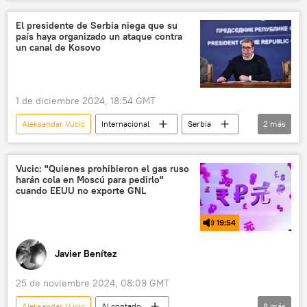
Aleksandar Vulin
Joe Biden
Gazprom Neft
Serbia
Gazprom
El presidente de Serbia niega que su
país haya organizado un ataque contra
Economía
un canal de Kosovo
1 de diciembre 2024, 18:54 GMT
Aleksandar Vucic
Internacional
Serbia
2
más
Kosovo
política
Vucic: "Quienes prohibieron el gas ruso
harán cola en Moscú para pedirlo"
cuando EEUU no exporte GNL
19:54
Javier Benítez
25 de noviembre 2024, 08:09 GMT
Aleksandar Vucic
Al contado
8
más