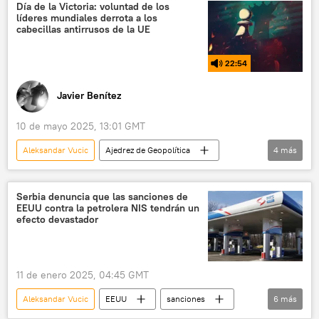
📰 Tensiones en Kosovo
Bosnia Herzegovina
Día de la Victoria: voluntad de los
líderes mundiales derrota a los
cabecillas antirrusos de la UE
22:54
Javier Benítez
10 de mayo 2025, 13:01 GMT
Aleksandar Vucic
Ajedrez de Geopolítica
4
más
Serguéi Lavrov
Robert Fico
Rusia
Día de la Victoria
Serbia denuncia que las sanciones de
EEUU contra la petrolera NIS tendrán un
efecto devastador
11 de enero 2025, 04:45 GMT
Aleksandar Vucic
EEUU
sanciones
6
más