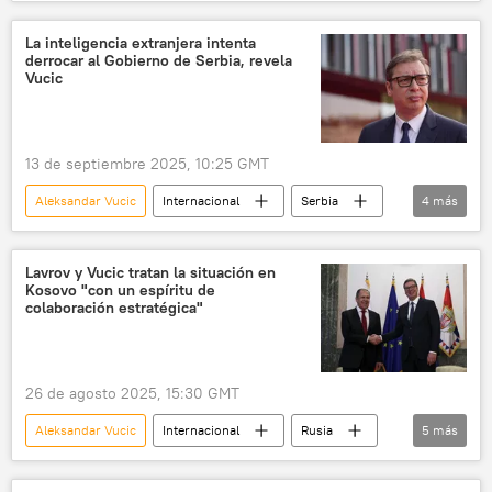
Viktor Orban
Hungría
🌍 Europa
TurkStream (gasoducto)
‍La inteligencia extranjera intenta
derrocar al Gobierno de Serbia, revela
Vucic
13 de septiembre 2025, 10:25 GMT
Aleksandar Vucic
Internacional
Serbia
4
más
política
seguridad
🌍 Europa
protestas
Lavrov y Vucic tratan la situación en
Kosovo "con un espíritu de
colaboración estratégica"
26 de agosto 2025, 15:30 GMT
Aleksandar Vucic
Internacional
Rusia
5
más
Serbia
🌍 Europa
Serguéi Lavrov