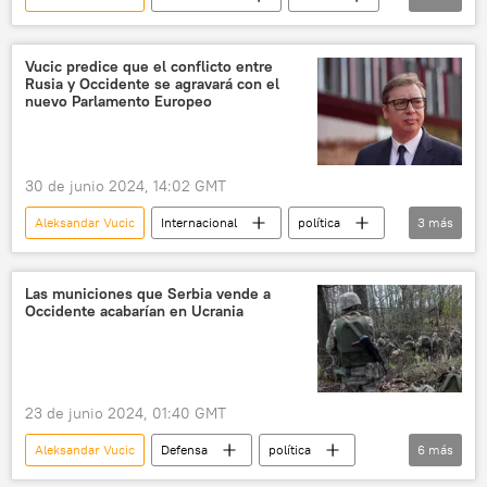
EEUU
Donald Trump
Robert Fico
🌍 Europa
📰 Atentado contra Donald Trump
Vucic predice que el conflicto entre
Rusia y Occidente se agravará con el
nuevo Parlamento Europeo
30 de junio 2024, 14:02 GMT
Aleksandar Vucic
Internacional
política
3
más
Occidente
📰 Operación rusa de desmilitarización y desnazificación de Ucrania
Las municiones que Serbia vende a
Occidente acabarían en Ucrania
🌍 Europa
23 de junio 2024, 01:40 GMT
Aleksandar Vucic
Defensa
política
6
más
Ucrania
Serbia
OTAN