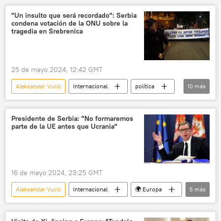
Rusia
📰 Suministro de armas a Ucrania
"Un insulto que será recordado": Serbia
condena votación de la ONU sobre la
🛡️ Zonas de conflicto
tragedia en Srebrenica
25 de mayo 2024, 12:42 GMT
Aleksandar Vucic
Internacional
política
10
más
Alemania
Yugoslavia
OTAN
Srebrenica
Vasili Nebenzia
Presidente de Serbia: "No formaremos
parte de la UE antes que Ucrania"
genocidio
Asamblea General de la ONU
🌍 Europa
Serbia
🛡️ Zonas de conflicto
16 de mayo 2024, 23:25 GMT
Aleksandar Vucic
Internacional
🌍 Europa
5
más
política
Ucrania
Serbia
Unión Europea (UE)
Balcanes