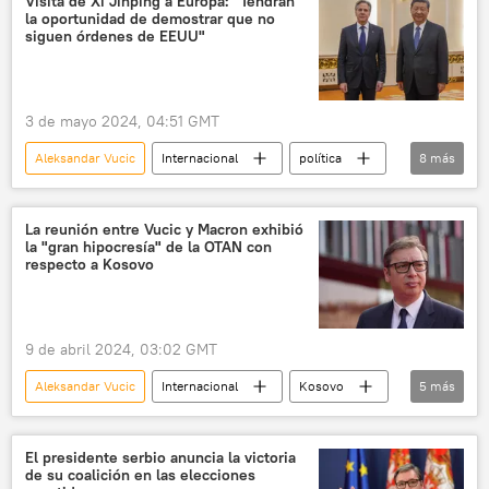
Visita de Xi Jinping a Europa: "Tendrán
la oportunidad de demostrar que no
siguen órdenes de EEUU"
3 de mayo 2024, 04:51 GMT
Aleksandar Vucic
Internacional
política
8
más
medioambiente
Emmanuel Macron
Xi Jinping
China
Francia
La reunión entre Vucic y Macron exhibió
la "gran hipocresía" de la OTAN con
Global Times
Banco Europeo de Inversiones
respecto a Kosovo
Airbus
9 de abril 2024, 03:02 GMT
Aleksandar Vucic
Internacional
Kosovo
5
más
Serbia
Ucrania
Emmanuel Macron
Balcanes
🌍 Europa
El presidente serbio anuncia la victoria
de su coalición en las elecciones