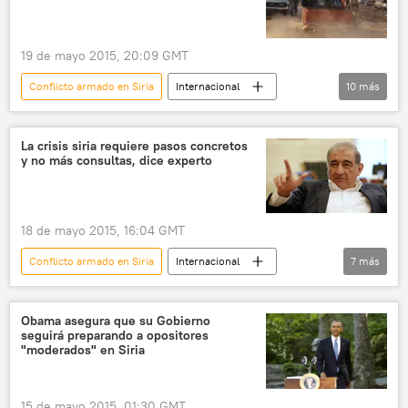
19 de mayo 2015, 20:09 GMT
Conflicto armado en Siria
Internacional
10
más
política
Siria
Turquía
Arabia Saudita
Catar
EEUU
La crisis siria requiere pasos concretos
y no más consultas, dice experto
Riad Abbas
Bashar Asad
mercenarios
noticias
18 de mayo 2015, 16:04 GMT
Conflicto armado en Siria
Internacional
7
más
🌍 Oriente Medio
Siria
Qadri Jamil
ONU
Obama asegura que su Gobierno
seguirá preparando a opositores
Frente Popular por el Cambio y la Liberación
"moderados" en Siria
Guerra en Siria
noticias
15 de mayo 2015, 01:30 GMT