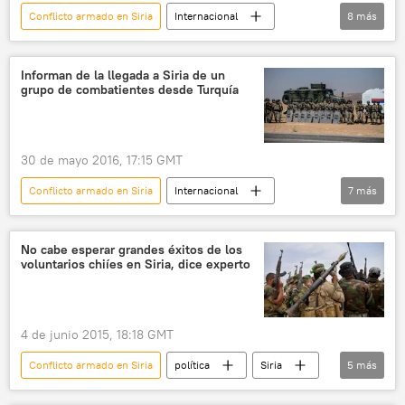
Conflicto armado en Siria
Internacional
8
más
EEUU
Siria
Patrick Buchanan
OTAN
enfrentamientos
Rusia
Informan de la llegada a Siria de un
grupo de combatientes desde Turquía
política
noticias
30 de mayo 2016, 17:15 GMT
Conflicto armado en Siria
Internacional
7
más
🌍 Oriente Medio
Siria
Turquía
terrorismo
extremistas
guerra civil
No cabe esperar grandes éxitos de los
voluntarios chiíes en Siria, dice experto
noticias
4 de junio 2015, 18:18 GMT
Conflicto armado en Siria
política
Siria
5
más
Bashar Asad
Shuaib Bahman
chiíes