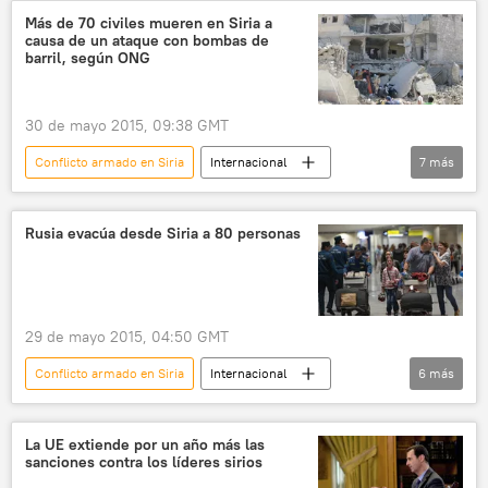
ISIS
noticias
Más de 70 civiles mueren en Siria a
causa de un ataque con bombas de
barril, según ONG
30 de mayo 2015, 09:38 GMT
Conflicto armado en Siria
Internacional
7
más
🌍 Oriente Medio
Siria
Alepo
Observatorio Sirio de Derechos Humanos (OSDH)
Rusia evacúa desde Siria a 80 personas
ataque
ISIS
noticias
29 de mayo 2015, 04:50 GMT
Conflicto armado en Siria
Internacional
6
más
🌍 Oriente Medio
Rusia
Siria
Il-76
evacuación
noticias
La UE extiende por un año más las
sanciones contra los líderes sirios