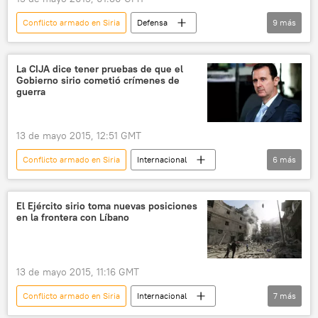
Conflicto armado en Siria
Defensa
9
más
Internacional
política
🌍 Oriente Medio
América del Norte
La CIJA dice tener pruebas de que el
Gobierno sirio cometió crímenes de
EEUU
Siria
Barack Obama
guerra
Guerra en Siria
noticias
13 de mayo 2015, 12:51 GMT
Conflicto armado en Siria
Internacional
6
más
🌍 Oriente Medio
Siria
Bashar Asad
Comisión para la Justicia Internacional y la Responsabilidad
El Ejército sirio toma nuevas posiciones
en la frontera con Líbano
crímenes de guerra
noticias
13 de mayo 2015, 11:16 GMT
Conflicto armado en Siria
Internacional
7
más
🌍 Oriente Medio
Siria
Líbano