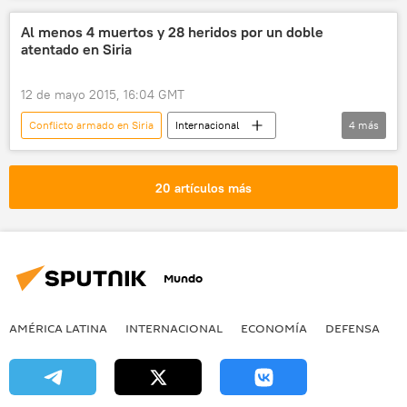
Ejército de Siria
Hizbulá
Al menos 4 muertos y 28 heridos por un doble
atentado en Siria
Frente al Nusra
noticias
12 de mayo 2015, 16:04 GMT
Conflicto armado en Siria
Internacional
4
más
🌍 Oriente Medio
Siria
Homs
noticias
20 artículos más
Mundo
AMÉRICA LATINA
INTERNACIONAL
ECONOMÍA
DEFENSA
M