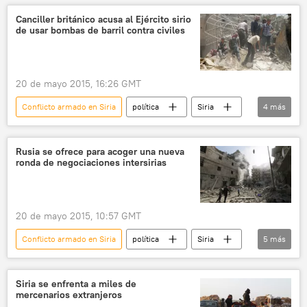
Erlán Idrísov
ISIS
noticias
Canciller británico acusa al Ejército sirio
de usar bombas de barril contra civiles
20 de mayo 2015, 16:26 GMT
Conflicto armado en Siria
política
Siria
4
más
Philip Hammond
Ejército de Siria
Reino Unido
noticias
Rusia se ofrece para acoger una nueva
ronda de negociaciones intersirias
20 de mayo 2015, 10:57 GMT
Conflicto armado en Siria
política
Siria
5
más
Serguéi Lavrov
negociaciones intersirias
El Consejo de la Federación de Rusia
Rusia
Siria se enfrenta a miles de
mercenarios extranjeros
noticias