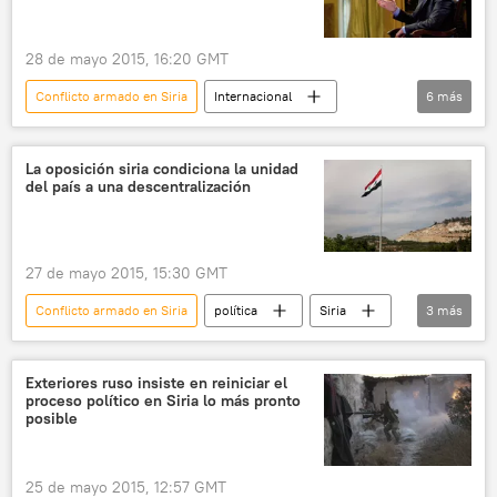
28 de mayo 2015, 16:20 GMT
Conflicto armado en Siria
Internacional
6
más
🌍 Oriente Medio
Siria
Bashar Asad
sanciones
Unión Europea (UE)
La oposición siria condiciona la unidad
del país a una descentralización
noticias
27 de mayo 2015, 15:30 GMT
Conflicto armado en Siria
política
Siria
3
más
Astaná
Guerra en Siria
noticias
Exteriores ruso insiste en reiniciar el
proceso político en Siria lo más pronto
posible
25 de mayo 2015, 12:57 GMT