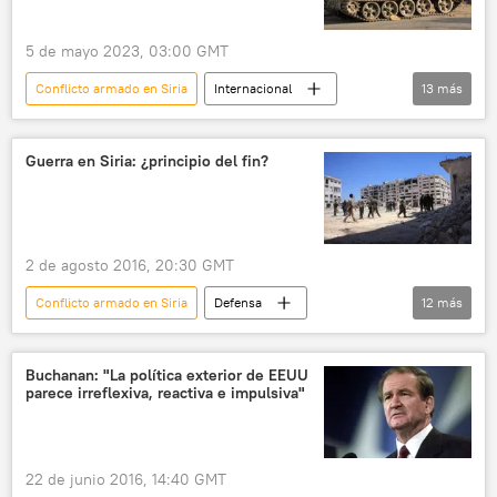
5 de mayo 2023, 03:00 GMT
Conflicto armado en Siria
Internacional
13
más
Liga Árabe
Sudán
Arabia Saudita
Irak
Argelia
Jordania
Guerra en Siria: ¿principio del fin?
Yibuti
Kenia
Ahmed Abu Zeid
Damasco
Siria
política
Omar Bashir
2 de agosto 2016, 20:30 GMT
Conflicto armado en Siria
Defensa
12
más
Internacional
🌍 Oriente Medio
Rusia
Guerra en Siria
Siria
Buchanan: "La política exterior de EEUU
parece irreflexiva, reactiva e impulsiva"
Alepo
Serguéi Shoigú
Bashar Asad
Vladímir Shapoválov
Semión Bagdasárov
Lucha de Siria contra los terroristas
noticias
22 de junio 2016, 14:40 GMT