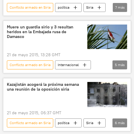
Conflicto armado en Siria
política
Siria
7
más
Serguéi Lavrov
Staffan de Mistura
Elmar Mammadyarov
Muere un guardia sirio y 3 resultan
heridos en la Embajada rusa de
Consejo de Seguridad de la ONU
Damasco
Guerra en Siria
Rusia
noticias
21 de mayo 2015, 13:28 GMT
Conflicto armado en Siria
Internacional
5
más
🌍 Oriente Medio
Siria
Damasco
Embajada de Rusia en Siria
noticias
Kazajistán acogerá la próxima semana
una reunión de la oposición siria
21 de mayo 2015, 06:37 GMT
Conflicto armado en Siria
política
Siria
6
más
Irak
Kazajistán
Astaná