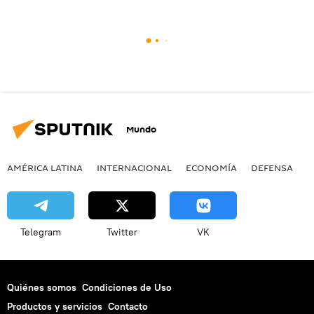
Mundo
AMÉRICA LATINA
INTERNACIONAL
ECONOMÍA
DEFENSA
M
Telegram
Twitter
VK
Quiénes somos
Condiciones de Uso
Productos y servicios
Contacto