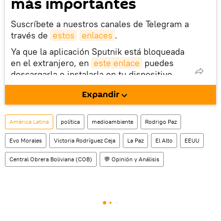
más importantes
Suscríbete a nuestros canales de Telegram a
través de
estos
enlaces
.
Ya que la aplicación Sputnik está bloqueada
en el extranjero, en
este enlace
puedes
descargarla e instalarla en tu dispositivo
móvil (¡solo para Android!).
Expandir
También tenemos una cuenta
en la red 
social rusa VK
.
América Latina
política
medioambiente
Rodrigo Paz
Evo Morales
Victoria Rodríguez Ceja
La Paz
El Alto
EEUU
Central Obrera Boliviana (COB)
💬 Opinión y Análisis