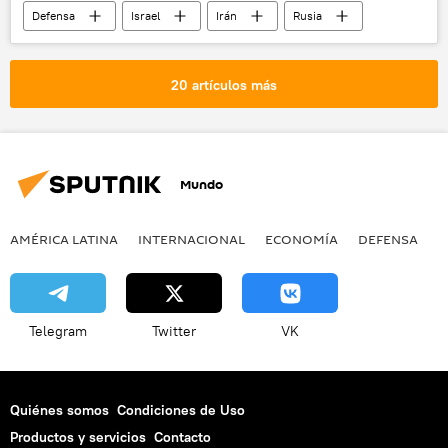
Defensa
Israel
Irán
Rusia
📰 Escalada entre EEUU, Israel e Irán
🌍 Oriente Medio
🛡️ Zonas de conflicto
20 artículos más
Mundo
AMÉRICA LATINA
INTERNACIONAL
ECONOMÍA
DEFENSA
M
Telegram
Twitter
VK
Quiénes somos
Condiciones de Uso
Productos y servicios
Contacto