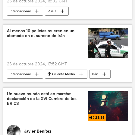
26 de octubre 2024, 18:02 GMT
Internacional
Rusia
XVI Cumbre de los BRICS en Rusia (2024)
BRICS
🌍 África
Al menos 10 policías mueren en un
atentado en el sureste de Irán
💬 Opinión y Análisis
multipolaridad
26 de octubre 2024, 17:52 GMT
Internacional
🌍 Oriente Medio
Irán
terrorismo
Un nuevo mundo está en marcha:
declaración de la XVI Cumbre de los
BRICS
23:35
Javier Benítez