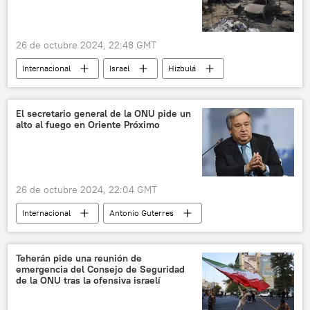
26 de octubre 2024, 22:48 GMT
Internacional
Israel
Hizbulá
Hamás
Líbano
Beirut
🌍 Oriente Medio
El secretario general de la ONU pide un
alto al fuego en Oriente Próximo
26 de octubre 2024, 22:04 GMT
Internacional
Antonio Guterres
Benjamín Netanyahu
Irán
Israel
Teherán
ONU
Teherán pide una reunión de
emergencia del Consejo de Seguridad
Fuerzas de Defensa de Israel (FDI)
de la ONU tras la ofensiva israelí
Franja de Gaza
Líbano