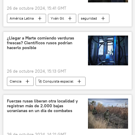
26 de octubre 2024, 15:41 GMT
América Latina
Yván Gil
seguridad
Israel
Irán
Siria
Venezuela
🛡️ Zonas de conflicto
🌍 Oriente Medio
¿Llegar a Marte comiendo verduras
frescas? Científicos rusos podrían
📰 Escalada entre EEUU, Israel e Irán
hacerlo posible
26 de octubre 2024, 15:13 GMT
Ciencia
🚀 Conquista espacial
espacio
Estación Espacial Internacional (EEI)
Rusia
Marte
la Luna
Fuerzas rusas liberan otra localidad y
registran más de 2.000 bajas
ucranianas en un día de combates
26 de octubre 2024, 14:21 GMT