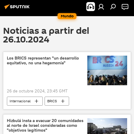
Mundo
Noticias a partir del
26.10.2024
Los BRICS representan "un desarrollo
equitativo, no una hegemonía"
26 de octubre 2024, 23:45 GMT
Internacional
BRICS
XVI Cumbre de los BRICS en Rusia (2024)
Global Times
política
Hizbulá insta a evacuar 20 comunidades
al norte de Israel consideradas como
"objetivos legítimos"