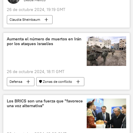
26 de octubre 2024, 19:19 GMT
Claudia Sheinbaum
Andrés Manuel López Obrador
Petróleos Mexicanos (Pemex)
México
Aumenta el número de muertos en Irán
por los ataques israelíes
Comisión Federal de Electricidad (CFE)
Economía
📈 Mercados y finanzas
26 de octubre 2024, 18:11 GMT
Defensa
🛡️ Zonas de conflicto
🌍 Oriente Medio
Irán
Fuerzas de Defensa de Israel (FDI)
Israel
Los BRICS son una fuerza que "favorece
una voz alternativa"