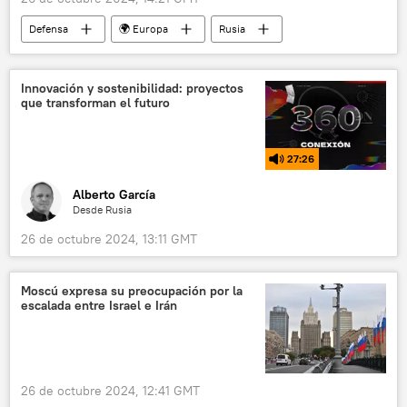
Defensa
🌍 Europa
Rusia
Ucrania
📰 Operación rusa de desmilitarización y desnazificación de Ucrania
Innovación y sostenibilidad: proyectos
que transforman el futuro
🛡️ Zonas de conflicto
27:26
Alberto García
Desde Rusia
26 de octubre 2024, 13:11 GMT
Moscú expresa su preocupación por la
escalada entre Israel e Irán
26 de octubre 2024, 12:41 GMT