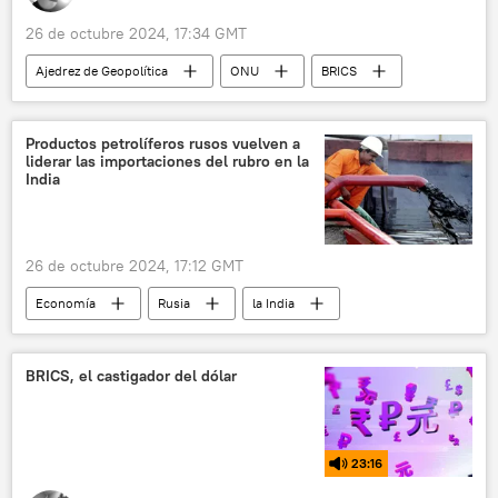
26 de octubre 2024, 17:34 GMT
Ajedrez de Geopolítica
ONU
BRICS
XVI Cumbre de los BRICS en Rusia (2024)
Vladímir Putin
multipolaridad
Productos petrolíferos rusos vuelven a
liderar las importaciones del rubro en la
mundo multipolar
India
26 de octubre 2024, 17:12 GMT
Economía
Rusia
la India
petróleo
📈 Mercados y finanzas
📰 Consecuencias económicas de las sanciones occidentales contra Rusia
BRICS, el castigador del dólar
23:16