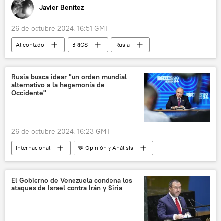
Javier Benítez
26 de octubre 2024, 16:51 GMT
Al contado
BRICS
Rusia
XVI Cumbre de los BRICS en Rusia (2024)
SWIFT
Vladímir Putin
Rusia busca idear "un orden mundial
alternativo a la hegemonía de
Occidente"
26 de octubre 2024, 16:23 GMT
Internacional
💬 Opinión y Análisis
Rusia
multipolaridad
XVI Cumbre de los BRICS en Rusia (2024)
El Gobierno de Venezuela condena los
ataques de Israel contra Irán y Siria
Vladímir Putin
💶 Divisas
📈 Mercados y finanzas