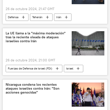
26 de octubre 2024, 21:47 GMT
Defensa
Teherán
Irán
Fuerzas de Defensa de Israel (FDI)
Consejo de Seguridad de la ONU
política
La UE llama a la "máxima moderación"
tras la reciente oleada de ataques
🌍 Oriente Medio
🛡️ Zonas de conflicto
israelíes contra Irán
26 de octubre 2024, 21:00 GMT
Fuerzas de Defensa de Israel (FDI)
Israel
Irán
Teherán
Unión Europea (UE)
🌍 Oriente Medio
🛡️ Zonas de conflicto
Nicaragua condena los recientes
ataques israelíes contra Irán: "Son
Internacional
acciones genocidas"