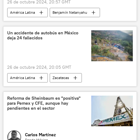
26 de octubre 2024, 20:57 GMT
América Latina
Benjamín Netanyahu
Israel
Irán
Nicaragua
Gobierno de Nicaragua
Un accidente de autobús en México
deja 24 fallecidos
Fuerzas de Defensa de Israel (FDI)
seguridad
misiles
26 de octubre 2024, 20:05 GMT
América Latina
Zacatecas
Aguascalientes
seguridad
autopista
accidente
víctimas
Reforma de Sheinbaum es "positiva"
para Pemex y CFE, aunque hay
pendientes en el sector
Carlos Martínez
Desde México