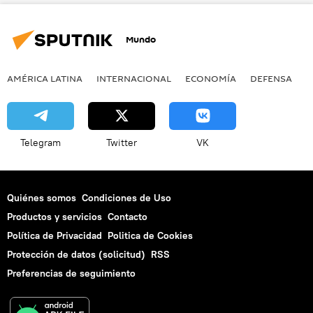
Mundo
AMÉRICA LATINA
INTERNACIONAL
ECONOMÍA
DEFENSA
M
Telegram
Twitter
VK
Quiénes somos
Condiciones de Uso
Productos y servicios
Contacto
Política de Privacidad
Politica de Cookies
Protección de datos (solicitud)
RSS
Preferencias de seguimiento