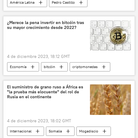
América Latina
Pedro Castillo
política
seguridad
📰 Crisis política en Perú tras la destitución de Castillo
¿Merece la pena invertir en bitcóin tras
su mayor crecimiento desde 2022?
Perú
4 de diciembre 2023, 18:12 GMT
Economía
bitcóin
criptomonedas
💶 Divisas
El suministro de grano ruso a África es
"la prueba más elocuente" del rol de
Rusia en el continente
4 de diciembre 2023, 18:02 GMT
Internacional
Somalia
Mogadiscio