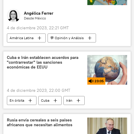
Angélica Ferrer
Desde México
4 de diciembre 2023, 22:21 GMT
América Latina
💬 Opinión y Análisis
China
México
automóviles
trenes de pasajeros
comercio
Cuba e Irán establecen acuerdos para
"contrarrestar" las sanciones
📈 Mercados y finanzas
Pekín
económicas de EEUU
Andrés Manuel López Obrador
23:05
4 de diciembre 2023, 22:00 GMT
En órbita
Cuba
Irán
política
Fidel Castro
EEUU
Miguel Díaz-Canel Bermúdez
Rusia envía cereales a seis países
africanos que necesitan alimentos