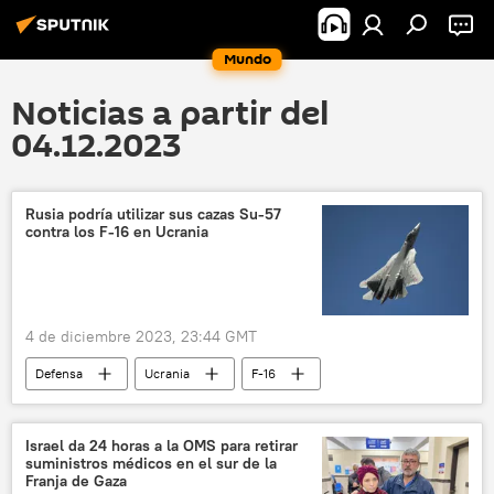
Mundo
Noticias a partir del
04.12.2023
Rusia podría utilizar sus cazas Su-57
contra los F-16 en Ucrania
4 de diciembre 2023, 23:44 GMT
Defensa
Ucrania
F-16
seguridad
📰 Operación rusa de desmilitarización y desnazificación de Ucrania
Israel da 24 horas a la OMS para retirar
suministros médicos en el sur de la
🛡️ Zonas de conflicto
Franja de Gaza