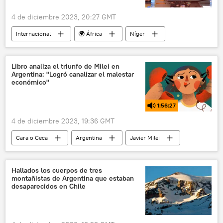
4 de diciembre 2023, 20:27 GMT
Internacional
🌍 África
Níger
Golpe de Estado en Níger (2023)
seguridad
Unión Europea (UE)
Sahel
Libro analiza el triunfo de Milei en
Argentina: "Logró canalizar el malestar
económico"
1:56:27
4 de diciembre 2023, 19:36 GMT
Cara o Ceca
Argentina
Javier Milei
política
Mercosur
Unión Europea (UE)
Hallados los cuerpos de tres
montañistas de Argentina que estaban
relaciones internacionales
Francia
desaparecidos en Chile