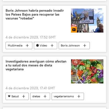
Rusia
cereales
📈 Mercados y finanzas
🌍 África
Boris Johnson habría pensado invadir
los Países Bajos para recuperar las
ayuda humanitaria
vacunas "robadas"
4 de diciembre 2023, 17:52 GMT
Multimedia
🟠 Video
Boris Johnson
AstraZeneca
Reino Unido
Países Bajos
vacunación contra el COVID-19
Investigadores averiguan cómo afectan
a tu salud dos meses de dieta
COVID-19
vegetariana
4 de diciembre 2023, 17:41 GMT
💗 Salud
dietas
vegetarianismo
Estilo de vida