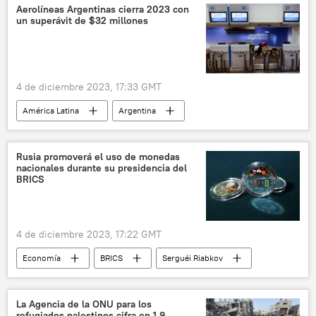
Aerolíneas Argentinas cierra 2023 con
un superávit de $32 millones
4 de diciembre 2023, 17:33 GMT
América Latina
Argentina
📈 Mercados y finanzas
Aerolíneas Argentinas
superávit
Rusia promoverá el uso de monedas
nacionales durante su presidencia del
superávit comercial
BRICS
📰 Resumen del 2023 y predicciones para el 2024
4 de diciembre 2023, 17:22 GMT
Economía
BRICS
Serguéi Riabkov
💶 Divisas
desdolarización
Rusia
📰 Ampliación de los BRICS
La Agencia de la ONU para los
refugiados palestinos cifra en 1,9