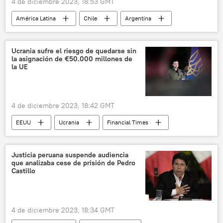
4 de diciembre 2023, 18:53 GMT
América Latina
Chile
Argentina
desaparecidos
montañistas
alpinismo
Ucrania sufre el riesgo de quedarse sin
la asignación de €50.000 millones de
la UE
4 de diciembre 2023, 18:42 GMT
EEUU
Ucrania
Financial Times
Bloomberg
Unión Europea (UE)
Economía
📈 Mercados y finanzas
Justicia peruana suspende audiencia
que analizaba cese de prisión de Pedro
Castillo
4 de diciembre 2023, 18:34 GMT