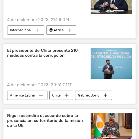
4 de diciembre 2023, 21:29 GMT
Internacional
🌍 África
Vladímir Putin
Burkina Faso
Eritrea
Moscú
Rusia
Malí
Sahel
El presidente de Chile presenta 210
medidas contra la corrupción
Sahara
Kremlin
4 de diciembre 2023, 20:51 GMT
América Latina
Chile
Gabriel Boric
política
corrupción
transparencia
Níger rescindirá el acuerdo sobre la
presencia en su territorio de la misión
de la UE