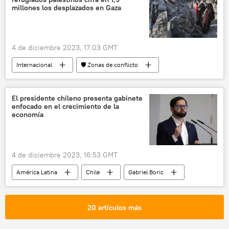
millones los desplazados en Gaza
4 de diciembre 2023, 17:03 GMT
Internacional
🛡️ Zonas de conflicto
📰 Conflicto palestino-israelí
Hamás
ONU
Israel
Franja de Gaza
El presidente chileno presenta gabinete
enfocado en el crecimiento de la
Agencia de la ONU para los Refugiados Palestinos (UNRWA)
economía
🌍 Oriente Medio
Palestina
4 de diciembre 2023, 16:53 GMT
América Latina
Chile
Gabriel Boric
📈 Mercados y finanzas
inflación
crecimiento económico
20 artículos más