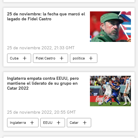
Congreso de Perú
Perú
Tribunal Constitucional del Perú
25 de noviembre: la fecha que marcó el
legado de Fidel Castro
Elecciones generales en Perú (2021)
Organización de Estados Americanos (OEA)
Ecuador
Asamblea General de la OEA
25 de noviembre 2022, 21:33 GMT
Cuba
Fidel Castro
política
Granma
La Habana
Sputnik Explica
Inglaterra empata contra EEUU, pero
mantiene el liderato de su grupo en
Catar 2022
25 de noviembre 2022, 20:55 GMT
Inglaterra
EEUU
Catar
⚽ Deportes
fútbol