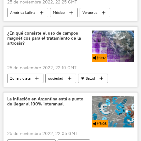
25 de noviembre 2022, 22:25 GMT
América Latina
México
Veracruz
📹 Videoclub
💢 Insólito
¿En qué consiste el uso de campos
magnéticos para el tratamiento de la
artrosis?
9:17
25 de noviembre 2022, 22:10 GMT
Zona violeta
sociedad
💗 Salud
Universidad Nacional de Colombia
huesos humanos
tratamiento
La inflación en Argentina está a punto
de llegar al 100% interanual
campo magnético
7:05
25 de noviembre 2022, 22:05 GMT