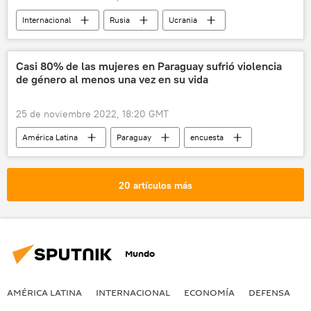
Internacional
Rusia
Ucrania
📈 Mercados y finanzas
Casi 80% de las mujeres en Paraguay sufrió violencia
de género al menos una vez en su vida
25 de noviembre 2022, 18:20 GMT
América Latina
Paraguay
encuesta
violencia de género
20 artículos más
Mundo
AMÉRICA LATINA
INTERNACIONAL
ECONOMÍA
DEFENSA
M