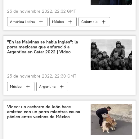
25 de noviembre 2022, 22:32 GMT
América Latina
México
Colombia
Gustavo Petro
Andrés Manuel López Obrador
política
"En las Malvinas se habla inglés": la
porra mexicana que enfureció a
Argentina en Catar 2022 | Video
25 de noviembre 2022, 22:30 GMT
México
Argentina
Guerra de Malvinas (1982)
⚽ Deportes
fútbol
Reino Unido
Video: un cachorro de león hace
amistad con un perro mientras causa
Mundial de Fútbol 2022 en Catar
pánico entre vecinos de México