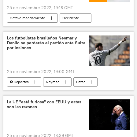
25 de noviembre 2022, 19:16 GMT
Octavo mandamiento
Occidente
Polonia
Ucrania
Turquía
Siria
Xiomara Castro
Los futbolistas brasileños Neymar y
Danilo se perderán el partido ante Suiza
estado de emergencia
por lesiones
25 de noviembre 2022, 19:00 GMT
⚽ Deportes
Neymar
Catar
Suiza
Brasil
Mundial de Fútbol 2022 en Catar
La UE "está furiosa" con EEUU y estas
son las razones
25 de noviembre 2022, 18:39 GMT