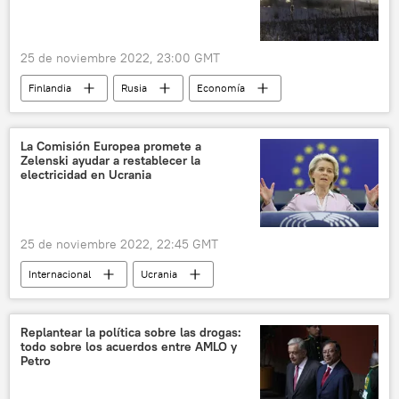
25 de noviembre 2022, 23:00 GMT
Finlandia
Rusia
Economía
📰 Consecuencias económicas de las sanciones occidentales contra Rusia
La Comisión Europea promete a
Zelenski ayudar a restablecer la
electricidad en Ucrania
25 de noviembre 2022, 22:45 GMT
Internacional
Ucrania
Ursula von der Leyen
Volodímir Zelenski
Rusia
Comisión Europea
Replantear la política sobre las drogas:
todo sobre los acuerdos entre AMLO y
Petro