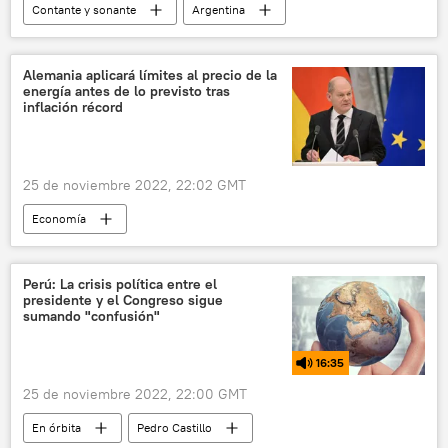
Contante y sonante
Argentina
inflación
salario mínimo
salarios
Alemania aplicará límites al precio de la
energía antes de lo previsto tras
inflación récord
25 de noviembre 2022, 22:02 GMT
Economía
📰 Consecuencias económicas de las sanciones occidentales contra Rusia
Alemania
inflación
gas
Perú: La crisis política entre el
presidente y el Congreso sigue
electricidad
sumando "confusión"
16:35
25 de noviembre 2022, 22:00 GMT
En órbita
Pedro Castillo