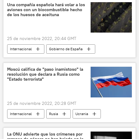
Mundial de Fútbol 2022 en Catar
Una compañía española hará volar a los
aviones con un biocombustible hecho
de los huesos de aceituna
25 de noviembre 2022, 20:44 GMT
Internacional
Gobierno de España
📈 Mercados y finanzas
medioambiente
Sevilla
Cepsa
Moscú califica de "paso inamistoso" la
resolución que declara a Rusia como
"Estado terrorista"
25 de noviembre 2022, 20:28 GMT
Internacional
Rusia
Ucrania
Moscú
Occidente
Parlamento Europeo
terrorismo
La ONU advierte que los crímenes por