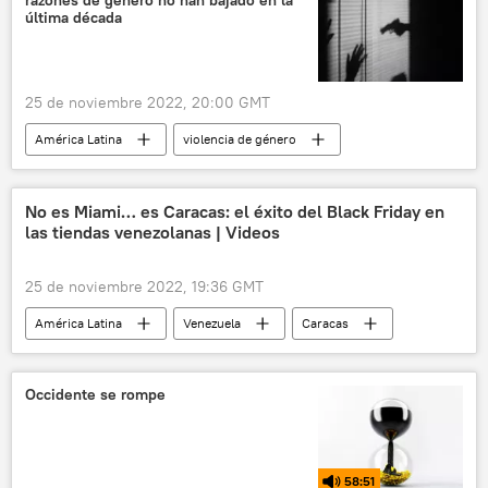
razones de género no han bajado en la
seguridad
última década
25 de noviembre 2022, 20:00 GMT
América Latina
violencia de género
Día Internacional de la Eliminación de la Violencia contra la Mujer
ONU Mujeres
CEPAL
feminicidios
No es Miami… es Caracas: el éxito del Black Friday en
las tiendas venezolanas | Videos
25 de noviembre 2022, 19:36 GMT
América Latina
Venezuela
Caracas
comercio
📈 Mercados y finanzas
Black Friday
Occidente se rompe
58:51