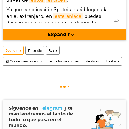
Ya que la aplicación Sputnik está bloqueada
en el extranjero, en
este enlace
puedes
descargarla e instalarla en tu dispositivo
móvil (¡solo para Android!).
Expandir
También tenemos una cuenta
en la red 
social rusa VK
.
Economía
Finlandia
Rusia
📰 Consecuencias económicas de las sanciones occidentales contra Rusia
Síguenos en
Telegram
y te
mantendremos al tanto de
todo lo que pasa en el
mundo.