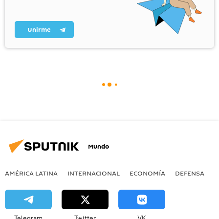
Unirme
Mundo
AMÉRICA LATINA
INTERNACIONAL
ECONOMÍA
DEFENSA
M
Telegram
Twitter
VK