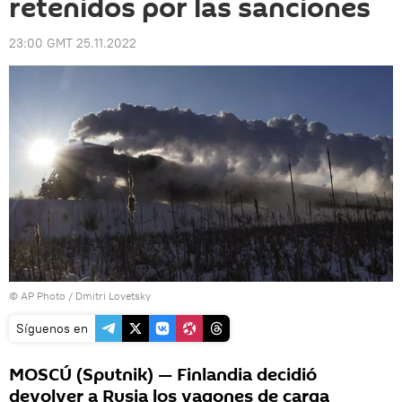
retenidos por las sanciones
23:00 GMT 25.11.2022
© AP Photo / Dmitri Lovetsky
Síguenos en
MOSCÚ (Sputnik) — Finlandia decidió
devolver a Rusia los vagones de carga