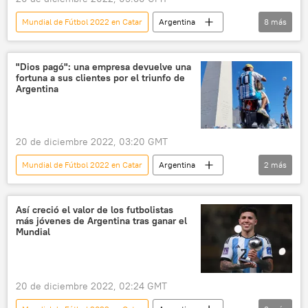
Mundial de Fútbol 2022 en Catar
Argentina
8
más
⚽ Deportes
Lionel Messi
México
Diego Maradona
Gary Lineker
Catar
"Dios pagó": una empresa devuelve una
fortuna a sus clientes por el triunfo de
fútbol
Inglaterra
Argentina
20 de diciembre 2022, 03:20 GMT
Mundial de Fútbol 2022 en Catar
Argentina
2
más
empresa
televisor
Así creció el valor de los futbolistas
más jóvenes de Argentina tras ganar el
Mundial
20 de diciembre 2022, 02:24 GMT