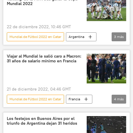
Mundial 2022
22 de diciembre 2022, 10:46 GMT
Mundial de Fútbol 2022 en Catar
Argentina
3
más
⚽ Deportes
FIFA
fútbol
Viajar al Mundial le salió caro a Macron:
31 años de salario mínimo en Francia
21 de diciembre 2022, 04:46 GMT
Mundial de Fútbol 2022 en Catar
Francia
4
más
Emmanuel Macron
dióxido de carbono
medioambiente
Catar
Los festejos en Buenos Aires por el
triunfo de Argentina dejan 31 heridos