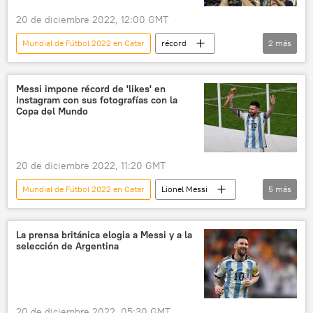
20 de diciembre 2022, 12:00 GMT
Mundial de Fútbol 2022 en Catar
récord
2
más
⚽ Deportes
fútbol
Messi impone récord de 'likes' en
Instagram con sus fotografías con la
Copa del Mundo
20 de diciembre 2022, 11:20 GMT
Mundial de Fútbol 2022 en Catar
Lionel Messi
5
más
⚽ Deportes
fútbol
Instagram
redes sociales
Argentina
La prensa británica elogia a Messi y a la
selección de Argentina
20 de diciembre 2022, 05:30 GMT