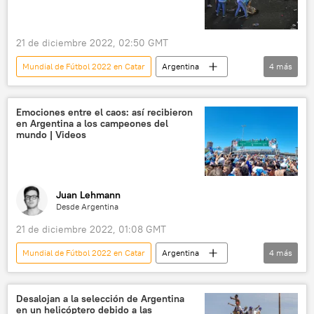
21 de diciembre 2022, 02:50 GMT
Mundial de Fútbol 2022 en Catar
Argentina
4
más
⚽ Deportes
Buenos Aires
Lionel Messi
sociedad
Emociones entre el caos: así recibieron
en Argentina a los campeones del
mundo | Videos
Juan Lehmann
Desde Argentina
21 de diciembre 2022, 01:08 GMT
Mundial de Fútbol 2022 en Catar
Argentina
4
más
Buenos Aires
festejos
sociedad
📝 Reportajes
Desalojan a la selección de Argentina
en un helicóptero debido a las