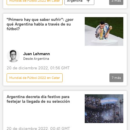
Mundial de Fútbol 2022 en Catar
Argentina
3
más
⚽ Deportes
fútbol
📈 Mercados y finanzas
"Primero hay que saber sufrir": ¿por
qué Argentina habla a través de su
fútbol?
Juan Lehmann
Desde Argentina
20 de diciembre 2022, 01:56 GMT
Mundial de Fútbol 2022 en Catar
7
más
💬 Opinión y Análisis
Argentina
sociedad
⚽ Deportes
Lionel Messi
Argentina decreta día festivo para
festejar la llegada de su selección
Lionel Scaloni
Catar
20 de diciembre 2022, 00:41 GMT