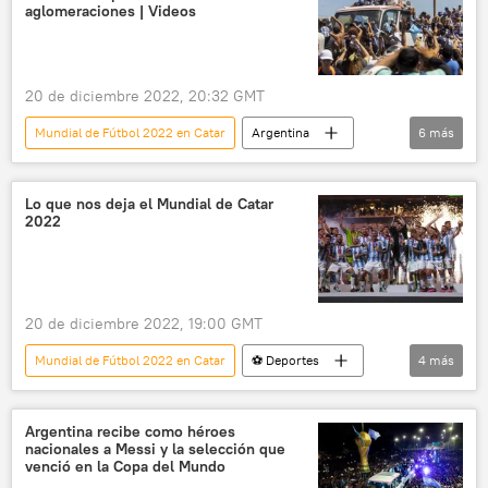
aglomeraciones | Videos
20 de diciembre 2022, 20:32 GMT
Mundial de Fútbol 2022 en Catar
Argentina
6
más
⚽ Deportes
Buenos Aires
sociedad
fútbol
Lionel Messi
Lo que nos deja el Mundial de Catar
2022
Aníbal Fernández
20 de diciembre 2022, 19:00 GMT
Mundial de Fútbol 2022 en Catar
⚽ Deportes
4
más
Lionel Messi
Kylian Mbappé
fútbol
💬 Opinión y Análisis
Argentina recibe como héroes
nacionales a Messi y la selección que
venció en la Copa del Mundo