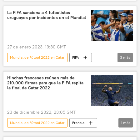
Argentina
⚽ Deportes
fútbol
iPhone
📱 Gadgets
La FIFA sanciona a 4 futbolistas
uruguayos por incidentes en el Mundial
27 de enero 2023, 19:30 GMT
Mundial de Fútbol 2022 en Catar
FIFA
3
más
⚽ Deportes
Catar
Uruguay
Hinchas franceses reúnen más de
210.000 firmas para que la FIFA repita
la final de Catar 2022
23 de diciembre 2022, 23:05 GMT
Mundial de Fútbol 2022 en Catar
Francia
1
más
💢 Insólito