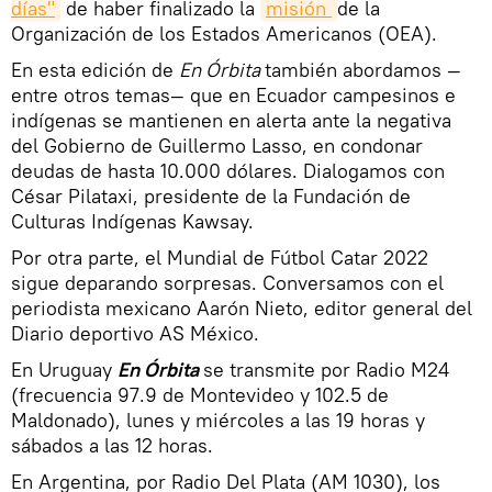
días"
de haber finalizado la
misión 
de la
Organización de los Estados Americanos (OEA).
En esta edición de
En Órbita
también abordamos —
entre otros temas— que en Ecuador campesinos e
indígenas se mantienen en alerta ante la negativa
del Gobierno de Guillermo Lasso, en condonar
deudas de hasta 10.000 dólares. Dialogamos con
César Pilataxi, presidente de la Fundación de
Culturas Indígenas Kawsay.
Por otra parte, el Mundial de Fútbol Catar 2022
sigue deparando sorpresas. Conversamos con el
periodista mexicano Aarón Nieto, editor general del
Diario deportivo AS México.
En Uruguay
En Órbita
se transmite por Radio M24
(frecuencia 97.9 de Montevideo y 102.5 de
Maldonado), lunes y miércoles a las 19 horas y
sábados a las 12 horas.
En Argentina, por Radio Del Plata (AM 1030), los