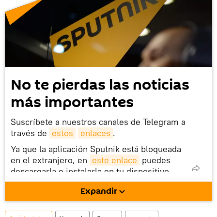
No te pierdas las noticias
más importantes
Suscríbete a nuestros canales de Telegram a
través de
estos
enlaces
.
Ya que la aplicación Sputnik está bloqueada
en el extranjero, en
este enlace
puedes
descargarla e instalarla en tu dispositivo
móvil (¡solo para Android!).
Expandir
También tenemos una cuenta
en la red 
social rusa VK
.