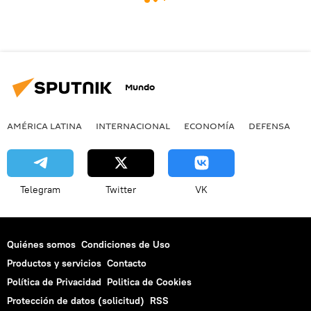
Mundo
AMÉRICA LATINA
INTERNACIONAL
ECONOMÍA
DEFENSA
M
Telegram
Twitter
VK
Quiénes somos
Condiciones de Uso
Productos y servicios
Contacto
Política de Privacidad
Politica de Cookies
Protección de datos (solicitud)
RSS