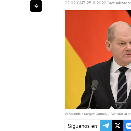
22:02 GMT 25.11.2022
(actualizado
© Sputnik / Sergey Guneev
/
Acceder al c
Síguenos en