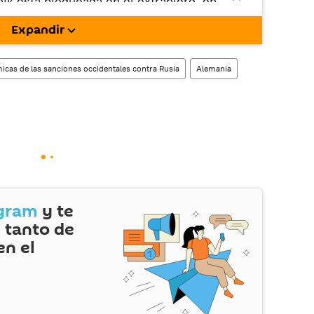
nik está bloqueada en el extranjero, en
rgarla e instalarla en tu dispositivo
Expandir
!).
enta
en la red social rusa VK
.
cas de las sanciones occidentales contra Rusia
Alemania
gram
y te
 tanto de
en el