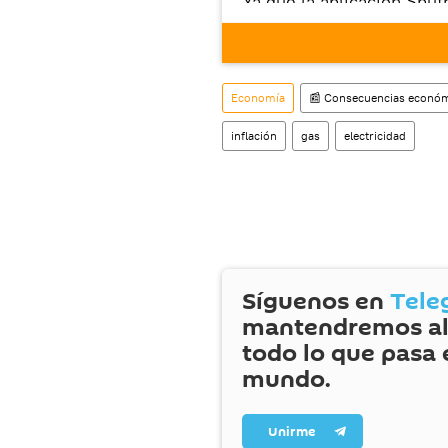
Ya que la aplicación Sput
este enlace
puedes desca
móvil (¡solo para Android
También tenemos una cu
Economía
📰 Consecuencias económi
inflación
gas
electricidad
Síguenos en
Tele
mantendremos al
todo lo que pasa 
mundo.
Unirme