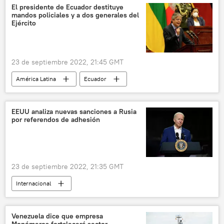
El presidente de Ecuador destituye
mandos policiales y a dos generales del
Ejército
23 de septiembre 2022, 21:45 GMT
América Latina
Ecuador
Guillermo Lasso
Policía de Ecuador
asesinatos
EEUU analiza nuevas sanciones a Rusia
por referendos de adhesión
23 de septiembre 2022, 21:35 GMT
Internacional
📰 Proceso unionista de Donetsk, Lugansk, Jersón y Zaporozhie
EEUU
Rusia
Joe Biden
Venezuela dice que empresa