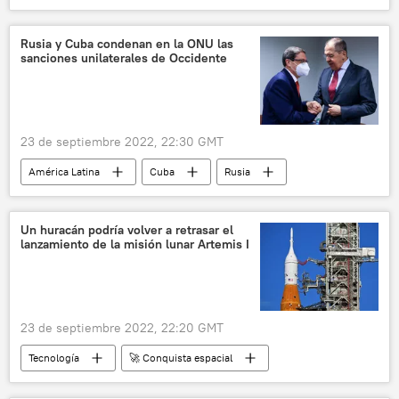
Elecciones generales en Brasil (2022)
Jair Bolsonaro
Luiz Inacio Lula da Silva
Rusia y Cuba condenan en la ONU las
sanciones unilaterales de Occidente
México
📰 Consecuencias económicas de las sanciones occidentales contra Rusia
23 de septiembre 2022, 22:30 GMT
América Latina
Cuba
Rusia
Bruno Rodríguez
Serguéi Lavrov
Asamblea General de la ONU
Un huracán podría volver a retrasar el
lanzamiento de la misión lunar Artemis I
📰 Consecuencias económicas de las sanciones occidentales contra Rusia
23 de septiembre 2022, 22:20 GMT
Tecnología
🚀 Conquista espacial
la Luna
programa lunar Artemis