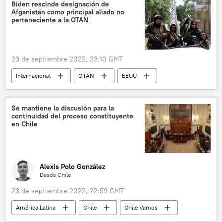
Biden rescinde designación de
Afganistán como principal aliado no
perteneciente a la OTAN
23 de septiembre 2022, 23:10 GMT
Internacional
OTAN
EEUU
Afganistán
Joe Biden
Movimiento Talibán
Se mantiene la discusión para la
continuidad del proceso constituyente
en Chile
Alexis Polo González
Desde Chile
23 de septiembre 2022, 22:59 GMT
América Latina
Chile
Chile Vamos