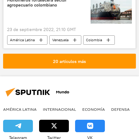
Monómeros fortalecerá sector
📰 Consecuencias económicas de las sanciones occidentales contra Rusia
agropecuario colombiano
23 de septiembre 2022, 21:10 GMT
América Latina
Venezuela
Colombia
Petróleos de Venezuela (PDVSA)
20 artículos más
Mundo
AMÉRICA LATINA
INTERNACIONAL
ECONOMÍA
DEFENSA
M
Telegram
Twitter
VK