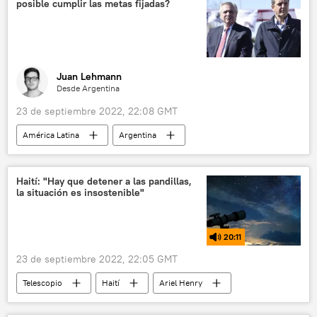
posible cumplir las metas fijadas?
afrodescendientes
etnias
niños
Juan Lehmann
Desde Argentina
23 de septiembre 2022, 22:08 GMT
América Latina
Argentina
📈 Mercados y finanzas
inflación
Sergio Massa
Haití: "Hay que detener a las pandillas,
la situación es insostenible"
Fondo Monetario Internacional (FMI)
José Ignacio de Mendiguren
20:11
Cámara de Diputados
presupuesto
23 de septiembre 2022, 22:05 GMT
💬 Opinión y Análisis
💶 Divisas
Telescopio
Haití
Ariel Henry
Jovenel Moise
disturbios
protestas