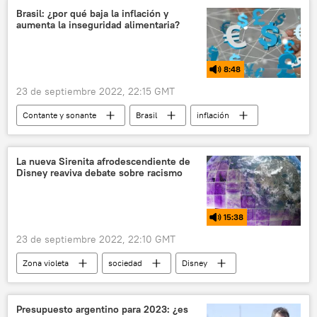
EEUU
NASA
Brasil: ¿por qué baja la inflación y
aumenta la inseguridad alimentaria?
8:48
23 de septiembre 2022, 22:15 GMT
Contante y sonante
Brasil
inflación
inseguridad
Jair Bolsonaro
Luiz Inacio Lula da Silva
La nueva Sirenita afrodescendiente de
Disney reaviva debate sobre racismo
15:38
23 de septiembre 2022, 22:10 GMT
Zona violeta
sociedad
Disney
racismo
🎭 Arte y cultura
cine
sirena
discriminación
Presupuesto argentino para 2023: ¿es