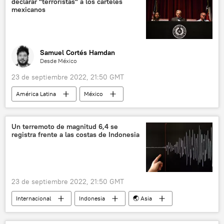
declarar "terroristas" a los cárteles
mexicanos
Samuel Cortés Hamdan
Desde México
23 de septiembre 2022, 21:50 GMT
América Latina
México
💬 Opinión y Análisis
Greg Abbott
Texas
seguridad
CJNG
Un terremoto de magnitud 6,4 se
registra frente a las costas de Indonesia
Cartel de Sinaloa
narcotráfico
crimen organizado
23 de septiembre 2022, 21:50 GMT
Internacional
Indonesia
🌏 Asia
terremoto
medioambiente