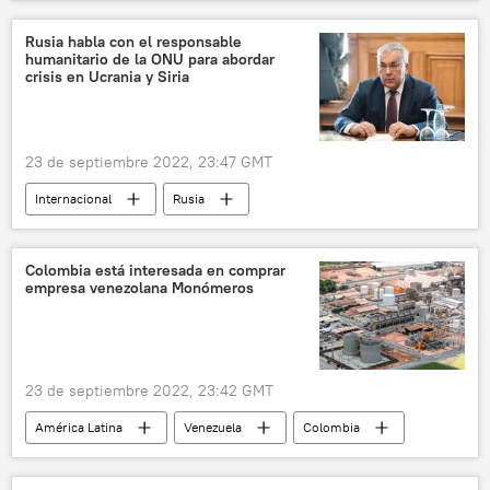
comercio
criminales
ilegalidad
contrabando
📈 Mercados y finanzas
Rusia habla con el responsable
humanitario de la ONU para abordar
📝 Reportajes
crisis en Ucrania y Siria
📰 Restablecimiento de las relaciones entre Colombia y Venezuela
23 de septiembre 2022, 23:47 GMT
Internacional
Rusia
Serguéi Vershinin
ONU
Ucrania
Siria
📰 El acuerdo alimentario de Estambul
Colombia está interesada en comprar
empresa venezolana Monómeros
23 de septiembre 2022, 23:42 GMT
América Latina
Venezuela
Colombia
🏛️ Compañías