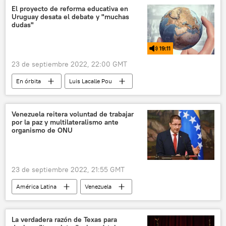
política
El proyecto de reforma educativa en
Uruguay desata el debate y "muchas
dudas"
19:11
23 de septiembre 2022, 22:00 GMT
En órbita
Luis Lacalle Pou
Gobierno de Uruguay
escolares
educación
república popular de Lugansk
Venezuela reitera voluntad de trabajar
por la paz y multilateralismo ante
república popular de Donetsk
organismo de ONU
📰 Operación rusa de desmilitarización y desnazificación de Ucrania
Gustavo Petro
23 de septiembre 2022, 21:55 GMT
📰 Proceso de paz en Colombia
América Latina
Venezuela
Carlos Faría
ONU
La verdadera razón de Texas para