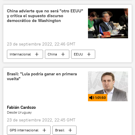
política
Congreso Nacional de Chile
Constitución de Chile
📝 Reportajes
China advierte que no será "otro EEUU"
y critica el supuesto discurso
democrático de Washington
23 de septiembre 2022, 22:46 GMT
Internacional
China
EEUU
Wang Yi
Xi Jinping
Taiwán
📰 Tensiones en torno a Taiwán
Brasil: "Lula podría ganar en primera
vuelta"
1:01:50
Fabián Cardozo
Desde Uruguay
23 de septiembre 2022, 22:45 GMT
GPS internacional
Brasil