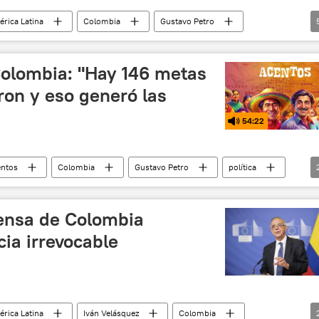
rica Latina
Colombia
Gustavo Petro
 de Colombia
FARC
Iván Duque
Medellín
 Colombia: "Hay 146 metas
ron y eso generó las
54:22
ntos
Colombia
Gustavo Petro
política
fensa de Colombia
ia irrevocable
rica Latina
Iván Velásquez
Colombia