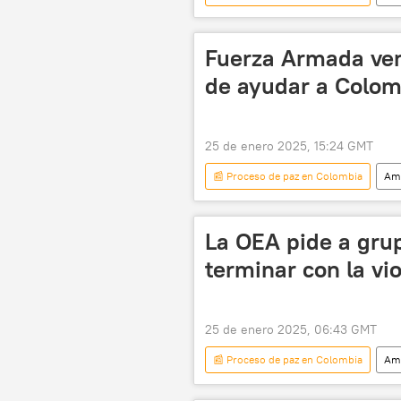
Gustavo Petro
política
Fuerza Armada ven
de ayudar a Colomb
25 de enero 2025, 15:24 GMT
📰 Proceso de paz en Colombia
Amé
Colombia
Catatumbo
La Fuerza Armada Nacional Bolivariana
La OEA pide a gr
Ejército de Liberación Nacional (ELN)
terminar con la vi
25 de enero 2025, 06:43 GMT
📰 Proceso de paz en Colombia
Amé
seguridad
Organización de 