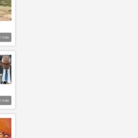
2
más
5
más