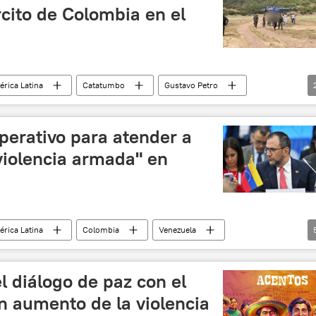
rcito de Colombia en el
rica Latina
Catatumbo
Gustavo Petro
perativo para atender a
violencia armada" en
rica Latina
Colombia
Venezuela
Ejército de Liberación Nacional (ELN) de Colombia
Yván Gil
l diálogo de paz con el
n aumento de la violencia