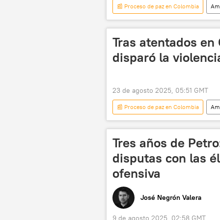
📰 Proceso de paz en Colombia
Amé
Ejército de Liberación Nacional (ELN)
FARC
Juan Manuel Santos
Tras atentados en 
disparó la violenc
23 de agosto 2025, 05:51 GMT
📰 Proceso de paz en Colombia
Amé
seguridad
🛡️ Zonas de confli
Tres años de Petro
disputas con las é
ofensiva
José Negrón Valera
9 de agosto 2025, 02:58 GMT