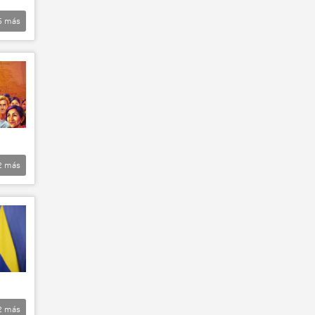
5
más
2
más
2
más