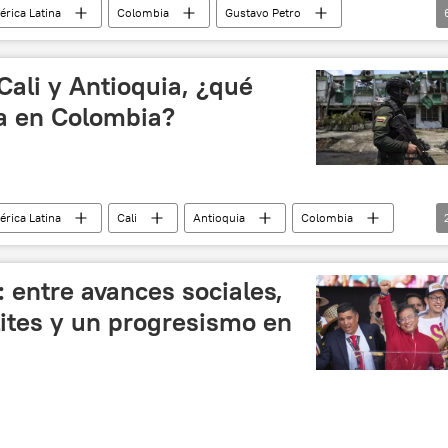
rica Latina
Colombia
Gustavo Petro
 de Colombia
💬 Opinión y Análisis
Cali
Antioquia
Cali y Antioquia, ¿qué
ia en Colombia?
rica Latina
Cali
Antioquia
Colombia
cto
: entre avances sociales,
lites y un progresismo en