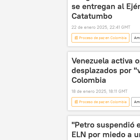
se entregan al Ejé
Catatumbo
22 de enero 2025, 22:41 GMT
📰 Proceso de paz en Colombia
Amé
Colombia
FARC
Venezuela activa o
desplazados por "
Colombia
18 de enero 2025, 18:11 GMT
📰 Proceso de paz en Colombia
Amé
crisis fronteriza
FARC
seguridad
"Petro suspendió e
ELN por miedo a u