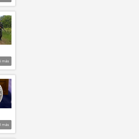
6
más
1
más