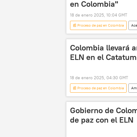
en Colombia"
18 de enero 2025, 10:04 GMT
📰 Proceso de paz en Colombia
Ace
Ejército de Liberación Nacional (ELN)
seguridad
latinoamérica
Colombia llevará 
ELN en el Catatu
18 de enero 2025, 04:30 GMT
📰 Proceso de paz en Colombia
Amé
Ejército de Liberación Nacional (ELN)
Catatumbo
Consejo de Segur
Gobierno de Colom
de paz con el ELN