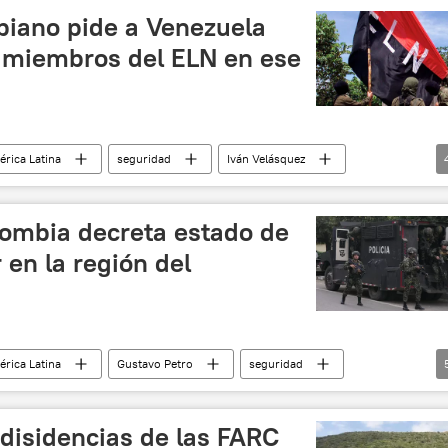
biano pide a Venezuela
 miembros del ELN en ese
rica Latina
seguridad
Iván Velásquez
Catatumbo
 de Colombia
lombia decreta estado de
 en la región del
rica Latina
Gustavo Petro
seguridad
 de Colombia
Gobierno de Colombia
Colombia
 disidencias de las FARC