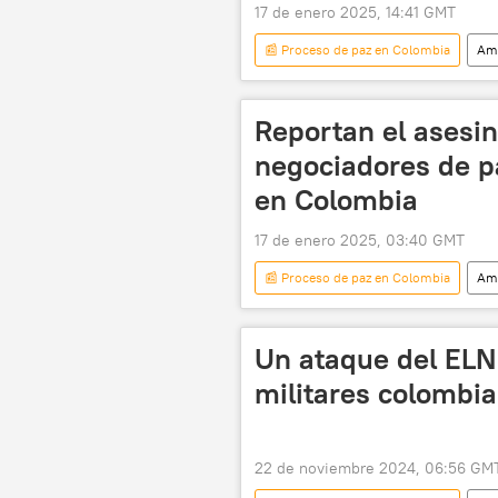
17 de enero 2025, 14:41 GMT
📰 Proceso de paz en Colombia
Amé
Gustavo Petro
Ejército de Li
Reportan el asesin
negociadores de pa
en Colombia
17 de enero 2025, 03:40 GMT
📰 Proceso de paz en Colombia
Amé
Carlos Ruiz Massieu
ONU
FARC
Un ataque del ELN
militares colombi
22 de noviembre 2024, 06:56 GM