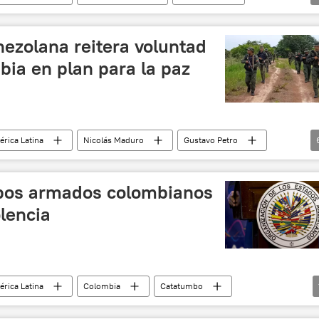
ezolana reitera voluntad
ia en plan para la paz
rica Latina
Nicolás Maduro
Gustavo Petro
Venezuela
 (FANB) de Venezuela
upos armados colombianos
 de Colombia
seguridad
olencia
rica Latina
Colombia
Catatumbo
Estados Americanos (OEA)