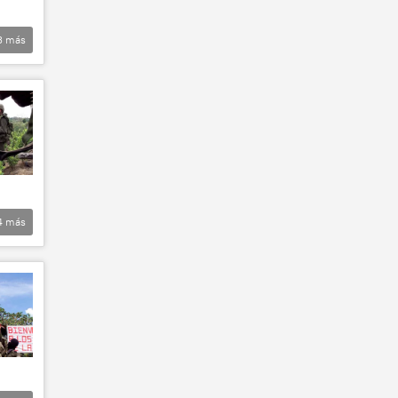
3
más
4
más