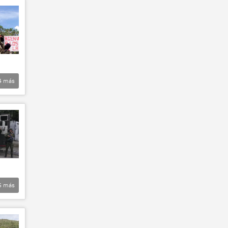
4
más
5
más