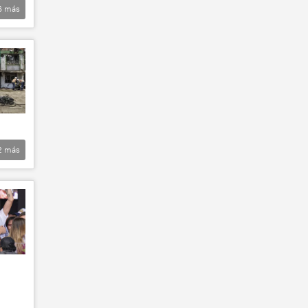
6
más
2
más