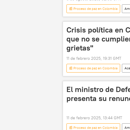
📰 Proceso de paz en Colombia
Amé
Ejército de Liberación Nacional (ELN)
Buenaventura
Crisis política en
que no se cumplie
grietas"
11 de febrero 2025, 19:31 GMT
📰 Proceso de paz en Colombia
Ace
latinoamérica
Catatumbo
El ministro de De
presenta su renunc
11 de febrero 2025, 13:44 GMT
📰 Proceso de paz en Colombia
Amé