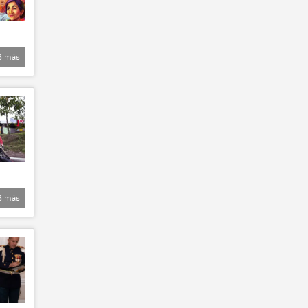
6
más
6
más