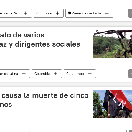
rica del Sur
Colombia
🛡️ Zonas de conflicto
beración Nacional (ELN) de Colombia
América Latina
ato de varios
z y dirigentes sociales
rica Latina
Colombia
Catatumbo
Ejército de Liberación Nacional (ELN) de Colombia
 causa la muerte de cinco
anos
T