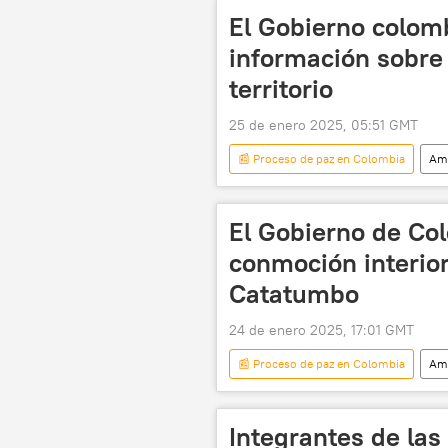
El Gobierno colom
información sobre
territorio
25 de enero 2025, 05:51 GMT
📰 Proceso de paz en Colombia
Amé
Venezuela
Colombia
Ejército de Liberación Nacional (ELN)
El Gobierno de Co
conmoción interior
Catatumbo
24 de enero 2025, 17:01 GMT
📰 Proceso de paz en Colombia
Amé
Ejército de Liberación Nacional (ELN)
Catatumbo
FARC
Integrantes de las