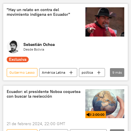
violencia policial
brutalidad policial
"Hay un relato en contra del
movimiento indígena en Ecuador"
Daniel Noboa
Ecuador
narcotráfico
Gobierno de Ecuador
📰 Crisis de violencia criminal en Ecuador
Elecciones presidenciales en Ecuador (2017)
Sebastián Ochoa
Desde Bolivia
Policía de Ecuador
Exclusiva
Guillermo Lasso
América Latina
política
9
más
Daniel Noboa
Lenín Moreno
Ecuador
EEUU
Ecuador: el presidente Noboa coquetea
con buscar la reelección
Fondo Monetario Internacional (FMI)
Confederación de Nacionalidades Indígenas de Ecuador (Conaie)
2:00:00
💬 Entrevistas
indígenas
21 de febrero 2024, 22:00 GMT
pueblos indígenas