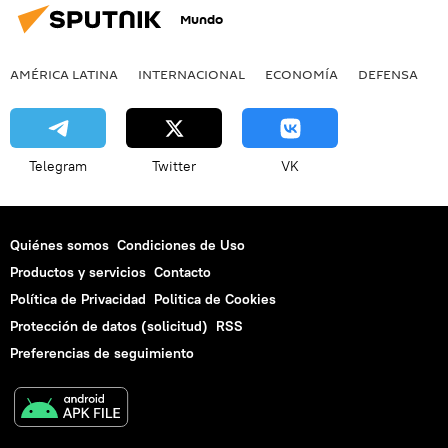
Mundo
AMÉRICA LATINA
INTERNACIONAL
ECONOMÍA
DEFENSA
M
Telegram
Twitter
VK
Quiénes somos
Condiciones de Uso
Productos y servicios
Contacto
Política de Privacidad
Politica de Cookies
Protección de datos (solicitud)
RSS
Preferencias de seguimiento