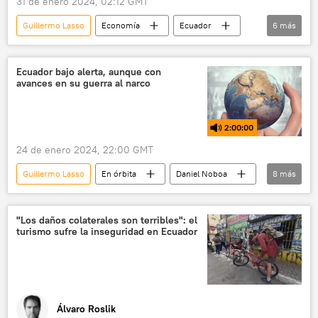
31 de enero 2024, 02:12 GMT
Guillermo Lasso
Economía
Ecuador
6
más
📰 Crisis de violencia criminal en Ecuador
Lenín Moreno
Ecuador bajo alerta, aunque con
avances en su guerra al narco
Fondo Monetario Internacional (FMI)
deuda externa
💬 Opinión y Análisis
2:00:00
📈 Mercados y finanzas
24 de enero 2024, 22:00 GMT
Guillermo Lasso
En órbita
Daniel Noboa
8
más
Ecuador
Gobierno de Ecuador
📰 Crisis de violencia criminal en Ecuador
"Los daños colaterales son terribles": el
turismo sufre la inseguridad en Ecuador
Lenín Moreno
Argentina
Perú
narcotráfico
narcopolítica
Álvaro Roslik