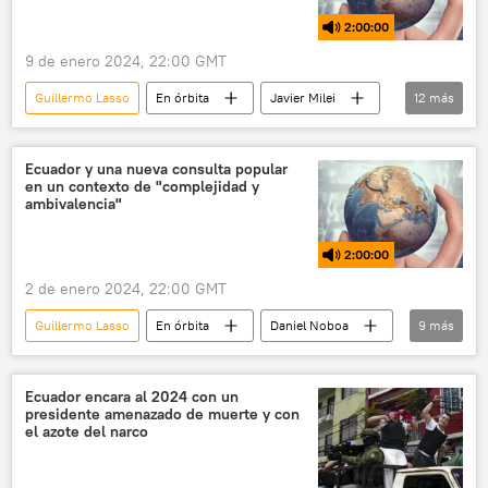
💬 Opinión y Análisis
2:00:00
9 de enero 2024, 22:00 GMT
Guillermo Lasso
En órbita
Javier Milei
12
más
Daniel Noboa
Ecuador
Quito
Partido Socialista Unido de Venezuela (PSUV)
Ecuador y una nueva consulta popular
en un contexto de "complejidad y
Gobierno de Ecuador
ambivalencia"
📰 Crisis de violencia criminal en Ecuador
2:00:00
Policía de Ecuador
2 de enero 2024, 22:00 GMT
Asamblea Nacional de Ecuador
Guillermo Lasso
En órbita
Daniel Noboa
9
más
📰 Juicio político contra Guillermo Lasso
Uruguay
Ecuador
Diosdado Cabello
Nicolás Maduro
Gobierno de Ecuador
Policía de Ecuador
María Corina Machado
Ecuador encara al 2024 con un
presidente amenazado de muerte y con
Asamblea Nacional de Ecuador
el azote del narco
Parlamento de Ecuador
turismo