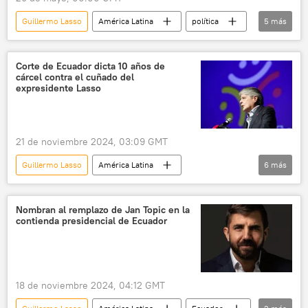
Guillermo Lasso
América Latina
política
5
más
Daniel Noboa
Ecuador
Fondo Monetario Internacional (FMI)
Corte de Ecuador dicta 10 años de
cárcel contra el cuñado del
Consejo Nacional Electoral (CNE) de Ecuador
expresidente Lasso
💬 Opinión y Análisis
21 de noviembre 2024, 03:09 GMT
Guillermo Lasso
América Latina
6
más
Danilo Carrera
Daniel Noboa
Ecuador
política
juicio
Nombran al remplazo de Jan Topic en la
contienda presidencial de Ecuador
prisión
18 de noviembre 2024, 04:12 GMT