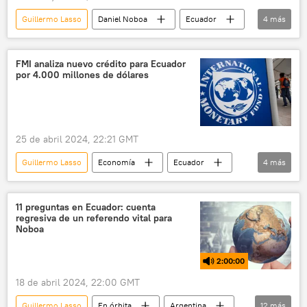
Guillermo Lasso
Daniel Noboa
Ecuador
4
más
China
Economía
Tratado de Libre Comercio (TLC)
FMI analiza nuevo crédito para Ecuador
por 4.000 millones de dólares
📈 Mercados y finanzas
25 de abril 2024, 22:21 GMT
Guillermo Lasso
Economía
Ecuador
4
más
Daniel Noboa
Fondo Monetario Internacional (FMI)
11 preguntas en Ecuador: cuenta
regresiva de un referendo vital para
Lenín Moreno
📈 Mercados y finanzas
Noboa
2:00:00
18 de abril 2024, 22:00 GMT
Guillermo Lasso
En órbita
Argentina
12
más