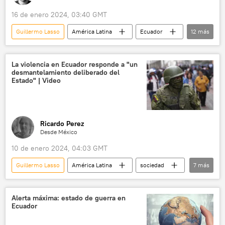
16 de enero 2024, 03:40 GMT
Guillermo Lasso
América Latina
Ecuador
12
más
📰 Crisis de violencia criminal en Ecuador
seguridad
Daniel Noboa
Guayaquil
La violencia en Ecuador responde a "un
desmantelamiento deliberado del
🧭 Destinos
turismo
criminalidad
Estado" | Video
grupos criminales
estado de excepción
Gobierno de Ecuador
📈 Mercados y finanzas
💬 Opinión y Análisis
Ricardo Perez
Desde México
10 de enero 2024, 04:03 GMT
Guillermo Lasso
América Latina
sociedad
7
más
seguridad
Ecuador
📰 Crisis de violencia criminal en Ecuador
Alerta máxima: estado de guerra en
Ecuador
Daniel Noboa
Lenín Moreno
política