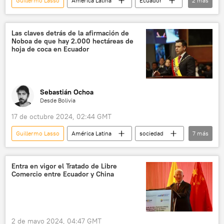
Guillermo Lasso
América Latina
Ecuador
2
más
Tribunal Contencioso Electoral (TCE) de Ecuador
Daniel Noboa
Las claves detrás de la afirmación de
Noboa de que hay 2.000 hectáreas de
hoja de coca en Ecuador
Sebastián Ochoa
Desde Bolivia
17 de octubre 2024, 02:44 GMT
Guillermo Lasso
América Latina
sociedad
7
más
Daniel Noboa
Ecuador
Colombia
Perú
ONU
Bolivia
coca
Entra en vigor el Tratado de Libre
Comercio entre Ecuador y China
2 de mayo 2024, 04:47 GMT