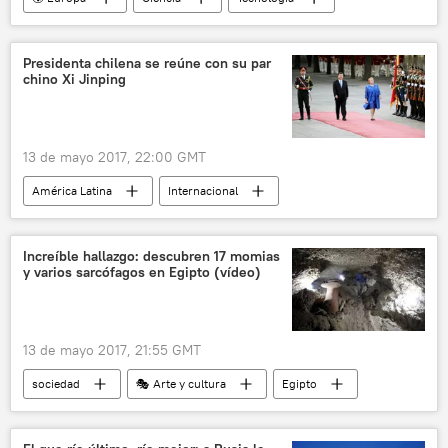
Internacional
Rusia
América del Norte
WannaCry
Presidenta chilena se reúne con su par
chino Xi Jinping
seguridad informática
seguridad cibernética
noticias
13 de mayo 2017, 22:00 GMT
América Latina
Internacional
política
China
Chile
Xi Jinping
Michelle Bachelet
🌏 Asia
Increíble hallazgo: descubren 17 momias
y varios sarcófagos en Egipto (vídeo)
noticias
13 de mayo 2017, 21:55 GMT
sociedad
🎭 Arte y cultura
Egipto
arqueología
momia
noticias