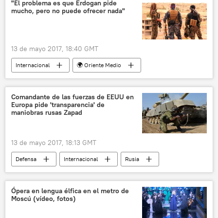
P-8A Poseidon
aviones
"El problema es que Erdogan pide
mucho, pero no puede ofrecer nada"
Víktor Baranets
noticias
13 de mayo 2017, 18:40 GMT
Internacional
🌍 Oriente Medio
EEUU
Siria
Turquía
Al Raqa
Recep Tayyip Erdogan
Comandante de las fuerzas de EEUU en
Europa pide 'transparencia' de
Donald Trump
maniobras rusas Zapad
Unidades de Protección Popular (YPG)
Partido de los Trabajadores de Kurdistán (PKK)
13 de mayo 2017, 18:13 GMT
asalto
Fuerzas Democráticas de Siria (FDS)
Defensa
Internacional
Rusia
ISIS
terrorismo
🛡️ Industria militar
América del Norte
Bielorrusia
noticias
EEUU
maniobras
observación
Ópera en lengua élfica en el metro de
Moscú (vídeo, fotos)
transparencia
noticias