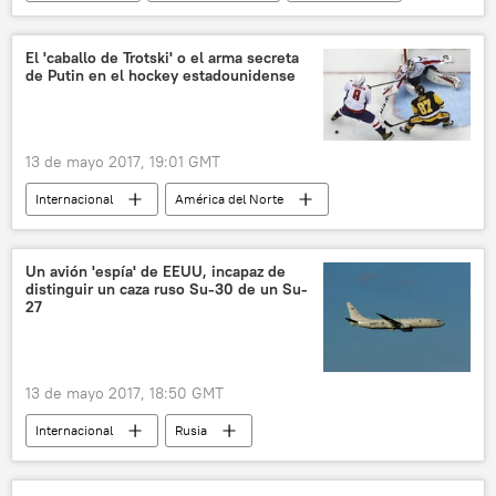
Ucrania
ayuda financiera
Unión Europea (UE)
noticias
El 'caballo de Trotski' o el arma secreta
de Putin en el hockey estadounidense
13 de mayo 2017, 19:01 GMT
Internacional
América del Norte
EEUU
Vladímir Putin
Alexandr Ovechkin
hockey sobre hielo
Un avión 'espía' de EEUU, incapaz de
distinguir un caza ruso Su-30 de un Su-
humor
Rusia
noticias
27
13 de mayo 2017, 18:50 GMT
Internacional
Rusia
💬 Opinión y Análisis
Su-30