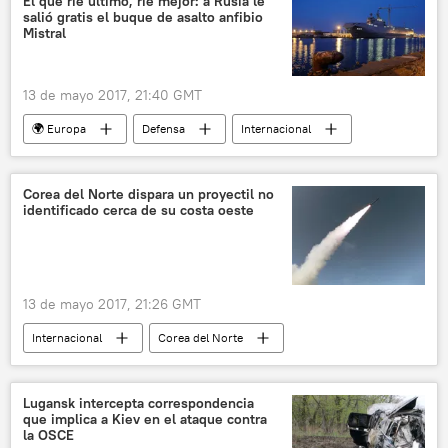
El que ríe último, ríe mejor: a Rusia le
salió gratis el buque de asalto anfibio
Mistral
13 de mayo 2017, 21:40 GMT
🌍 Europa
Defensa
Internacional
🌍 Oriente Medio
Rusia
Egipto
Francia
Mistral
Ka-52
Corea del Norte dispara un proyectil no
identificado cerca de su costa oeste
buques de guerra
portahelicópteros
noticias
13 de mayo 2017, 21:26 GMT
Internacional
Corea del Norte
misiles balísticos
lanzamiento
🌏 Asia
noticias
Lugansk intercepta correspondencia
que implica a Kiev en el ataque contra
la OSCE