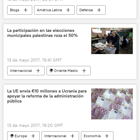
Blogs
América Latina
Defensa
Internacional
Argentina
Fuerzas Armadas de Argentina
tanques
La participación en las elecciones
municipales palestinas roza el 50%
noticias
13 de mayo 2017, 19:41 GMT
Internacional
🌍 Oriente Medio
Cisjordania
Palestina
Franja de Gaza
Hamás
elecciones
La UE envía €10 millones a Ucrania para
apoyar la reforma de la administración
noticias
pública
13 de mayo 2017, 19:20 GMT
🌍 Europa
Internacional
Economía