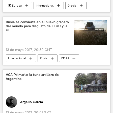
🌍 Europa
Internacional
Grecia
Atenas
Salónica
tren
noticias
Rusia se convierte en el nuevo granero
del mundo para disgusto de EEUU y la
UE
13 de mayo 2017, 20:30 GMT
Internacional
Rusia
EEUU
sanciones
agricultura
Unión Europea (UE)
noticias
VCA Palmaria: la furia artillera de
Argentina
Argelio García
13 de mayo 2017, 20:01 GMT