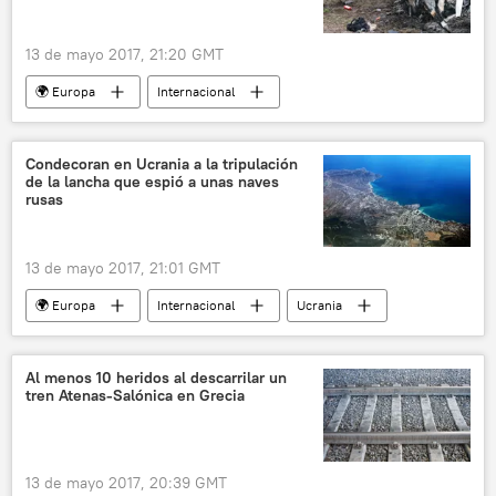
13 de mayo 2017, 21:20 GMT
🌍 Europa
Internacional
Explosión del coche de la OSCE en Donbás
Ucrania
Donbás
OSCE
Condecoran en Ucrania a la tripulación
de la lancha que espió a unas naves
explosiones
república popular de Lugansk
rusas
noticias
13 de mayo 2017, 21:01 GMT
🌍 Europa
Internacional
Ucrania
Crimea
vigilancia
condecoración
Rusia
noticias
Al menos 10 heridos al descarrilar un
tren Atenas-Salónica en Grecia
13 de mayo 2017, 20:39 GMT