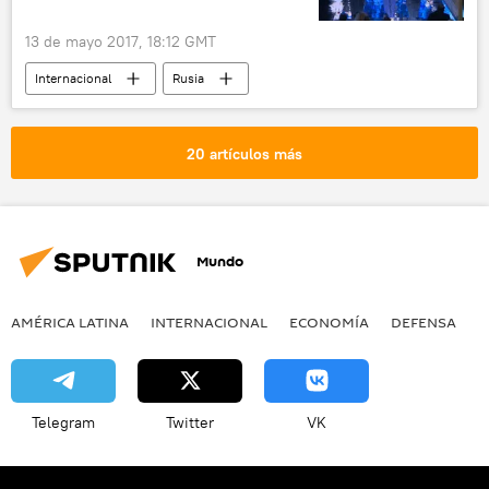
13 de mayo 2017, 18:12 GMT
Internacional
Rusia
John Ronald Reuel Tolkien
metro
opera
noticias
20 artículos más
Mundo
AMÉRICA LATINA
INTERNACIONAL
ECONOMÍA
DEFENSA
M
Telegram
Twitter
VK