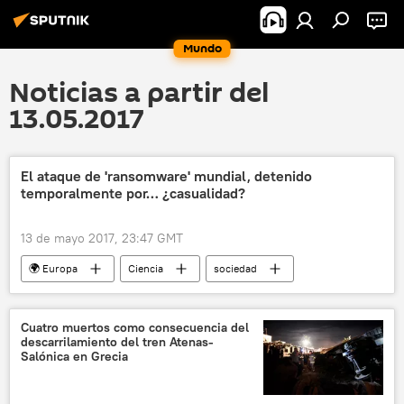
Mundo
Noticias a partir del
13.05.2017
El ataque de 'ransomware' mundial, detenido
temporalmente por… ¿casualidad?
13 de mayo 2017, 23:47 GMT
🌍 Europa
Ciencia
sociedad
Tecnología
Internacional
Reino Unido
WannaCry
Cuatro muertos como consecuencia del
descarrilamiento del tren Atenas-
programadores
seguridad cibernética
Salónica en Grecia
noticias