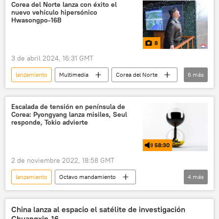
Blue Origin
EEUU
Corea del Norte lanza con éxito el
nuevo vehículo hipersónico
Hwasongpo-16B
8
3 de abril 2024, 16:31 GMT
lanzamiento
Multimedia
Corea del Norte
6
más
🌏 Asia
Kim Jong-un
ojivas
🛡️ Industria militar
armas hipersónicas
Escalada de tensión en península de
Corea: Pyongyang lanza misiles, Seul
📷 Fotos
responde, Tokio advierte
58:30
2 de noviembre 2022, 18:58 GMT
lanzamiento
Octavo mandamiento
4
más
Corea del Norte
Colombia
Venezuela
Ecuador
China lanza al espacio el satélite de investigación
Chuangxin-16