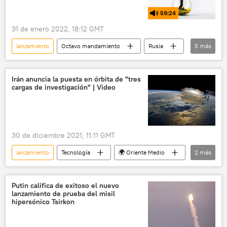
59:24
31 de enero 2022, 18:12 GMT
lanzamiento
Octavo mandamiento
Rusia
5
más
EEUU
Corea del Norte
misiles
provocaciones
noticias falsas
Irán anuncia la puesta en órbita de "tres
cargas de investigación" | Video
30 de diciembre 2021, 11:11 GMT
lanzamiento
Tecnología
🌍 Oriente Medio
2
más
Irán
🚀 Conquista espacial
Putin califica de exitoso el nuevo
lanzamiento de prueba del misil
hipersónico Tsirkon