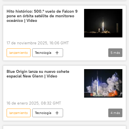
misiles balísticos
Hito histórico: 500.º vuelo de Falcon 9
pone en órbita satélite de monitoreo
oceánico | Video
17 de noviembre 2025, 16:06 GMT
lanzamiento
Tecnología
5
más
🚀 Conquista espacial
Elon Musk
SpaceX
Falcon 9
EEUU
Blue Origin lanza su nuevo cohete
espacial New Glenn | Video
16 de enero 2025, 08:32 GMT
lanzamiento
Tecnología
4
más
🚀 Conquista espacial
Jeff Bezos