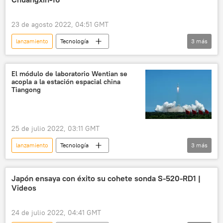
23 de agosto 2022, 04:51 GMT
lanzamiento
Tecnología
3
más
🚀 Conquista espacial
🌏 Asia
China
El módulo de laboratorio Wentian se
acopla a la estación espacial china
Tiangong
25 de julio 2022, 03:11 GMT
lanzamiento
Tecnología
3
más
🚀 Conquista espacial
China
🌏 Asia
Japón ensaya con éxito su cohete sonda S-520-RD1 |
Videos
24 de julio 2022, 04:41 GMT