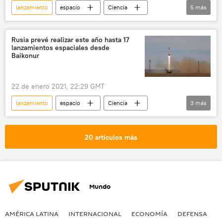
lanzamiento
espacio
Ciencia
5
más
SpaceX
Falcon 9
satélites
EEUU
noticias
Rusia prevé realizar este año hasta 17
lanzamientos espaciales desde
Baikonur
22 de enero 2021, 22:29 GMT
lanzamiento
espacio
Ciencia
3
más
Baikonur
Rusia
noticias
20 artículos más
Mundo
AMÉRICA LATINA
INTERNACIONAL
ECONOMÍA
DEFENSA
M