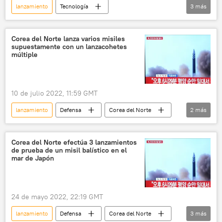
lanzamiento
Tecnología
3
más
🚀 Conquista espacial
Japón
sonda
Corea del Norte lanza varios misiles
supuestamente con un lanzacohetes
múltiple
10 de julio 2022, 11:59 GMT
lanzamiento
Defensa
Corea del Norte
2
más
pruebas
🌏 Asia
Corea del Norte efectúa 3 lanzamientos
de prueba de un misil balístico en el
mar de Japón
24 de mayo 2022, 22:19 GMT
lanzamiento
Defensa
Corea del Norte
3
más