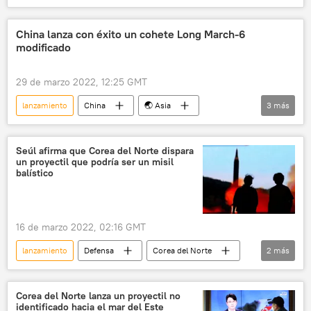
🌏 Asia
Japón
🛡️ Industria militar
China lanza con éxito un cohete Long March-6
modificado
29 de marzo 2022, 12:25 GMT
lanzamiento
China
🌏 Asia
3
más
Pekín
espacio
Tecnología
🚀 Conquista espacial
Seúl afirma que Corea del Norte dispara
un proyectil que podría ser un misil
balístico
16 de marzo 2022, 02:16 GMT
lanzamiento
Defensa
Corea del Norte
2
más
misiles
🛡️ Industria militar
Corea del Norte lanza un proyectil no
identificado hacia el mar del Este