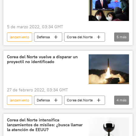
5 de marzo 2022, 03:34 GMT
lanzamiento
Defensa
Corea del Norte
5
más
Japón
🌏 Asia
proyectiles
misiles
🛡️ Industria militar
Corea del Norte vuelve a disparar un
proyectil no identificado
27 de febrero 2022, 03:34 GMT
lanzamiento
Defensa
Corea del Norte
4
más
Japón
🌏 Asia
proyectiles
🛡️ Industria militar
Corea del Norte intensifica
lanzamientos de misiles: ¿busca llamar
la atención de EEUU?