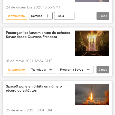
24 de diciembre 2021, 15:55 GMT
lanzamiento
Defensa
Rusia
2
más
🛡️ Industria militar
Tsirkon
Postergan los lanzamientos de cohetes
Soyuz desde Guayana Francesa
31 de mayo 2021, 13:34 GMT
lanzamiento
Tecnología
Programa Soyuz
2
más
Guayana Francesa
🚀 Conquista espacial
SpaceX pone en órbita un número
récord de satélites
25 de enero 2021, 00:41 GMT