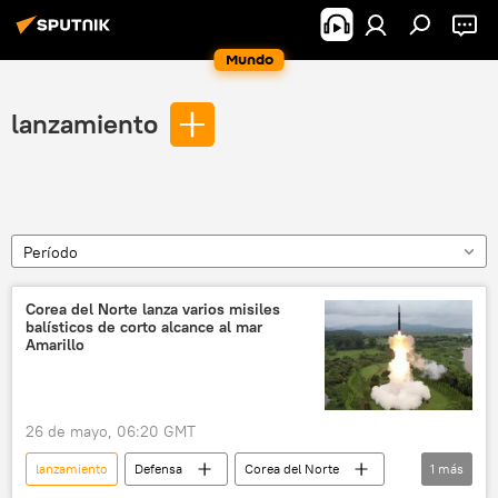
Mundo
lanzamiento
Período
Corea del Norte lanza varios misiles
balísticos de corto alcance al mar
Amarillo
26 de mayo, 06:20 GMT
lanzamiento
Defensa
Corea del Norte
1
más