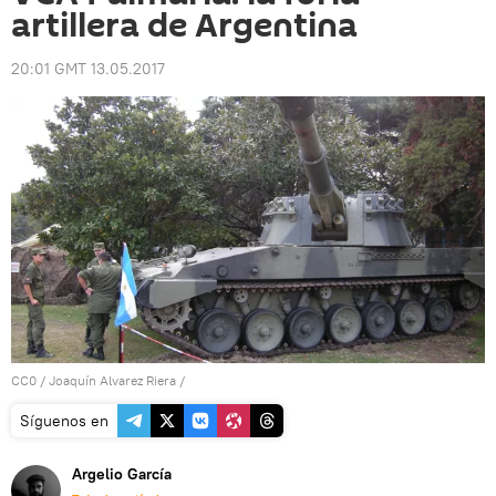
artillera de Argentina
20:01 GMT 13.05.2017
CC0
/
Joaquín Alvarez Riera
/
Síguenos en
Argelio García