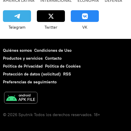
AMÉRICA LATINA
INTERNACIONAL
ECONOMÍA
DEFENSA
M
Telegram
Twitter
VK
Quiénes somos
Condiciones de Uso
Productos y servicios
Contacto
Política de Privacidad
Politica de Cookies
Protección de datos (solicitud)
RSS
Preferencias de seguimiento
© 2026 Sputnik Todos los derechos reservados. 18+