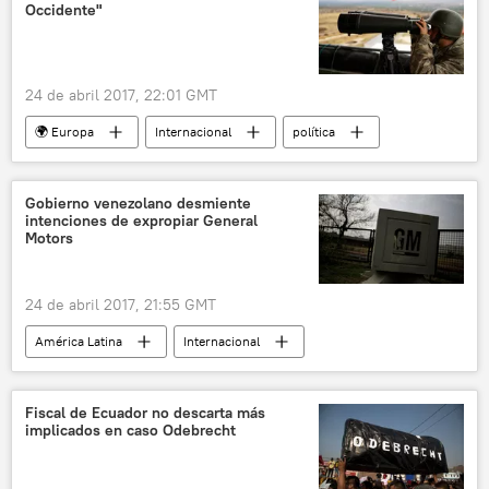
Occidente"
24 de abril 2017, 22:01 GMT
🌍 Europa
Internacional
política
🌍 Oriente Medio
América del Norte
Siria
Fondo Monetario Internacional (FMI)
Gobierno venezolano desmiente
intenciones de expropiar General
bloqueo económico
noticias
Motors
24 de abril 2017, 21:55 GMT
América Latina
Internacional
Venezuela
General Motors
noticias
Fiscal de Ecuador no descarta más
implicados en caso Odebrecht