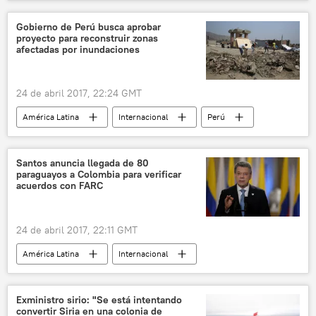
🌍 Oriente Medio
Líbano
Beirut
mujeres
derechos de la mujer
Gobierno de Perú busca aprobar
proyecto para reconstruir zonas
vestido
boda
protestas
afectadas por inundaciones
noticias
24 de abril 2017, 22:24 GMT
América Latina
Internacional
Perú
inundación
noticias
Santos anuncia llegada de 80
paraguayos a Colombia para verificar
acuerdos con FARC
24 de abril 2017, 22:11 GMT
América Latina
Internacional
Colombia
Paraguay
Juan Manuel Santos
FARC
noticias
Exministro sirio: "Se está intentando
convertir Siria en una colonia de