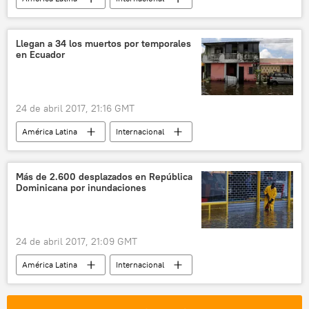
Paraguay
Prosegur
atraco
noticias
Llegan a 34 los muertos por temporales
en Ecuador
24 de abril 2017, 21:16 GMT
América Latina
Internacional
Ecuador
lluvias
inundación
noticias
Más de 2.600 desplazados en República
Dominicana por inundaciones
24 de abril 2017, 21:09 GMT
América Latina
Internacional
República Dominicana
desplazados
inundación
noticias