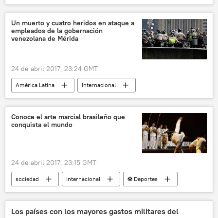
Venezuela
Elías Jaua
colegio
noticias
Un muerto y cuatro heridos en ataque a
empleados de la gobernación
venezolana de Mérida
24 de abril 2017, 23:24 GMT
América Latina
Internacional
Venezuela
Mérida
ataque
noticias
Conoce el arte marcial brasileño que
conquista el mundo
24 de abril 2017, 23:15 GMT
sociedad
Internacional
⚽ Deportes
🎭 Arte y cultura
artes marciales
música
noticias
Los países con los mayores gastos militares del