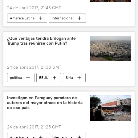
24 de abril 2017, 21:46 GMT
América Latina
Internacional
📰 Caso Odebrecht
Ecuador
Odebrecht
corrupción
noticias
¿Qué ventajas tendrá Erdogan ante
Trump tras reunirse con Putin?
24 de abril 2017, 21:30 GMT
política
EEUU
Siria
Turquía
Sochi
Vladímir Putin
Recep Tayyip Erdogan
Donald Trump
Investigan en Paraguay paradero de
autores del mayor atraco en la historia
conversaciones
Rusia
noticias
de ese país
24 de abril 2017, 21:25 GMT
América Latina
Internacional