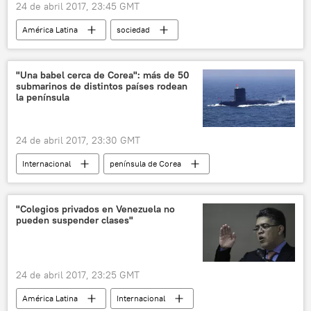
24 de abril 2017, 23:45 GMT
América Latina
sociedad
Internacional
política
Histórico acuerdo entre el Gobierno de Colombia y las FARC
"Una babel cerca de Corea": más de 50
submarinos de distintos países rodean
Colombia
Iván Cepeda
la península
Luis Alberto Ortiz Cabezas
FARC
Gobierno de Colombia
Unión Patriótica
24 de abril 2017, 23:30 GMT
noticias
Internacional
península de Corea
tensión
submarinos
🌏 Asia
noticias
"Colegios privados en Venezuela no
pueden suspender clases"
24 de abril 2017, 23:25 GMT
América Latina
Internacional