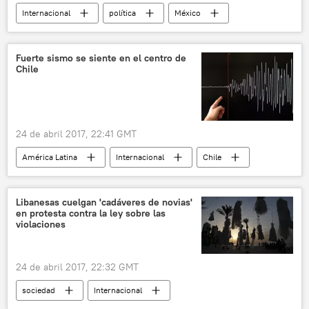
Internacional
política
México
Francia
Andrés Manuel López Obrador
elecciones
noticias
Fuerte sismo se siente en el centro de
Chile
24 de abril 2017, 22:41 GMT
América Latina
Internacional
Chile
terremoto
noticias
Libanesas cuelgan 'cadáveres de novias'
en protesta contra la ley sobre las
violaciones
24 de abril 2017, 22:32 GMT
sociedad
Internacional