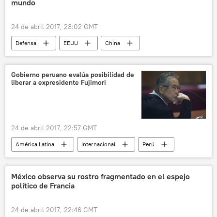
mundo
24 de abril 2017, 23:02 GMT
Defensa
EEUU
China
Arabia Saudita
la India
presupuesto militar
gastos militares
Gobierno peruano evalúa posibilidad de
liberar a expresidente Fujimori
Rusia
🌍 Europa
noticias
24 de abril 2017, 22:57 GMT
América Latina
Internacional
Perú
Pedro Pablo Kuczynski
Alberto Fujimori
noticias
México observa su rostro fragmentado en el espejo
político de Francia
24 de abril 2017, 22:46 GMT