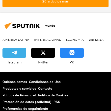
20 artículos más
Mundo
AMÉRICA LATINA
INTERNACIONAL
ECONOMÍA
DEFENSA
M
Telegram
Twitter
VK
Quiénes somos
Condiciones de Uso
Productos y servicios
Contacto
Política de Privacidad
Politica de Cookies
Protección de datos (solicitud)
RSS
Preferencias de seguimiento