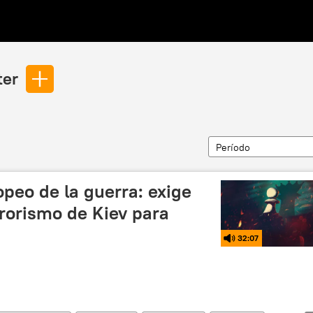
ter
Período
peo de la guerra: exige
rorismo de Kiev para
32:07