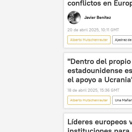
conflictos en Euro
Javier Benítez
20 de abril 2025, 10:11 GMT
Alberto Hutschenreuter
Ajedrez de
Ministerio de Desarrollo Económico de
Fuerzas de Operaciones Especiales
"Dentro del propio
estadounidense es
el apoyo a Ucrania
18 de abril 2025, 15:36 GMT
Alberto Hutschenreuter
Una Mañan
Ministerio de Desarrollo Económico de
Francia
Partido Republicano
Líderes europeos 
instituciones para 