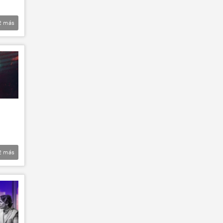
2
más
2
más