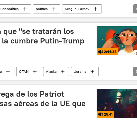
 Geopolítica
política
Serguéi Lavrov
nte
EEUU
Comisión Europea
 que "se tratarán los
n la cumbre Putin-Trump
2:44:38
ca
OTAN
Alaska
Ucrania
Javier Milei
rega de los Patriot
nsas aéreas de la UE que
25:41