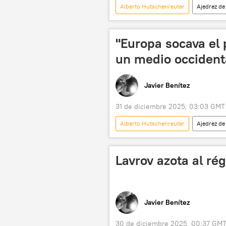
Alberto Hutschenreuter
Ajedrez de
Unión Europea (UE)
Parlame
"Europa socava el 
un medio occident
Javier Benítez
31 de diciembre 2025, 03:03 GMT
Alberto Hutschenreuter
Ajedrez de
Ministerio de Desarrollo Económico de
Lavrov azota al ré
Javier Benítez
30 de diciembre 2025, 00:37 GM