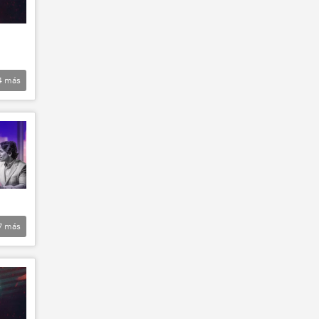
4
más
7
más