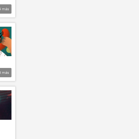
4
más
3
más