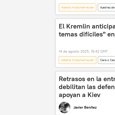
Alberto Hutschenreuter
Ajedrez de
Ursula von der Leyen
Occide
El Kremlin anticipa
temas difíciles" e
14 de agosto 2025, 18:42 GMT
Alberto Hutschenreuter
Cara o Ce
Washington
Argentina
Retrasos en la ent
debilitan las defe
apoyan a Kiev
Javier Benítez