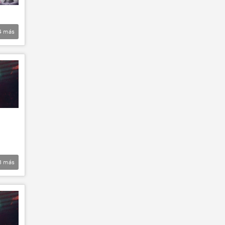
4
más
3
más