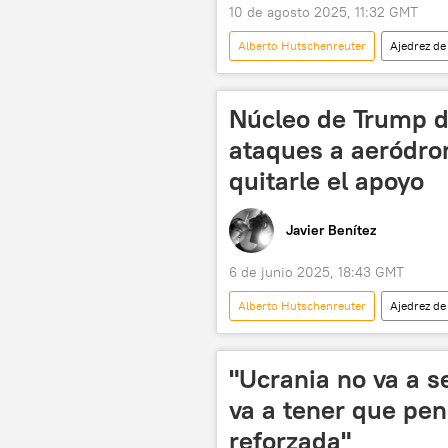
10 de agosto 2025, 11:32 GMT
Alberto Hutschenreuter
Ajedrez de
📰 Suministro de armas a Ucrania
Núcleo de Trump d
ataques a aeródro
quitarle el apoyo
Javier Benítez
6 de junio 2025, 18:43 GMT
Alberto Hutschenreuter
Ajedrez de
OTAN
Rusia
"Ucrania no va a s
va a tener que pen
reforzada"