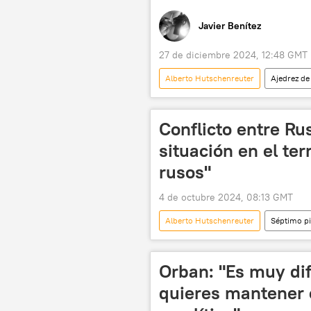
Javier Benítez
27 de diciembre 2024, 12:48 GMT
Alberto Hutschenreuter
Ajedrez de
Volodímir Zelenski
Ucrania
Ministerio de Desarrollo Económico de
Conflicto entre Ru
situación en el ter
rusos"
4 de octubre 2024, 08:13 GMT
Alberto Hutschenreuter
Séptimo p
Ministerio de Desarrollo Económico de
Ministerio de Defensa de Rusia
Orban: "Es muy dif
quieres mantener e