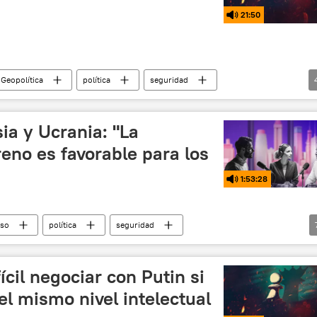
21:50
 Geopolítica
política
seguridad
Rada Suprema
 Rusia
sia y Ucrania: "La
reno es favorable para los
1:53:28
iso
política
seguridad
 Rusia
Volodímir Zelenski
EEUU
Hamás
China
Ucrania
ícil negociar con Putin si
l mismo nivel intelectual