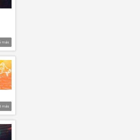
5
más
8
más