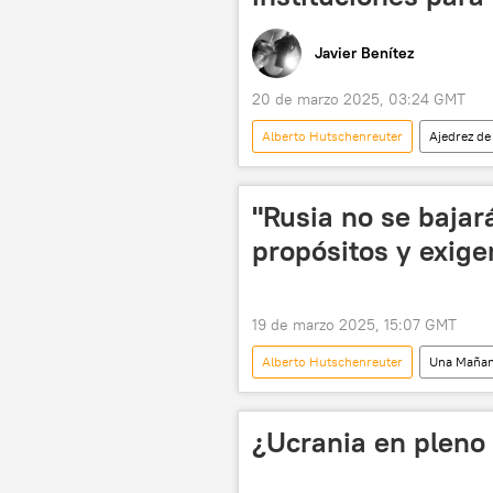
Javier Benítez
20 de marzo 2025, 03:24 GMT
Alberto Hutschenreuter
Ajedrez de
Peter Szijjarto
Ucrania
"Rusia no se baja
propósitos y exige
19 de marzo 2025, 15:07 GMT
Alberto Hutschenreuter
Una Mañan
Ministerio de Desarrollo Económico de
Europa Central
Fondo Moneta
¿Ucrania en pleno
Consejo Nacional de Investigaciones C