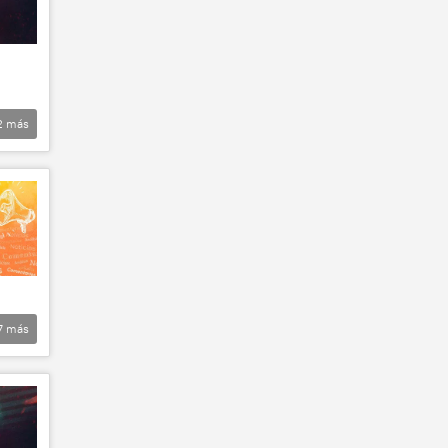
2
más
7
más