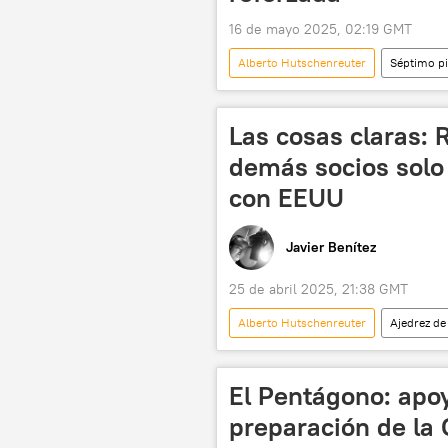
16 de mayo 2025, 02:19 GMT
Alberto Hutschenreuter
Séptimo p
China
Ucrania
OTA
Las cosas claras: 
demás socios solo 
con EEUU
Javier Benítez
25 de abril 2025, 21:38 GMT
Alberto Hutschenreuter
Ajedrez de
📰 Operación rusa de desmilitarización
El Pentágono: apo
preparación de la