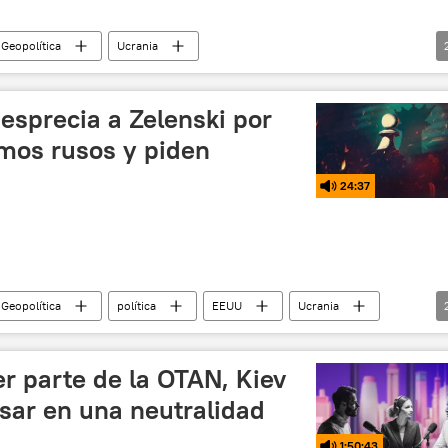
 Geopolítica
Ucrania
🌍 Europa
🛡️ Fuerzas Armadas
esprecia a Zelenski por
mos rusos y piden
24:37
 Geopolítica
política
EEUU
Ucrania
er parte de la OTAN, Kiev
sar en una neutralidad
1:50:43