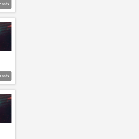
2
más
3
más