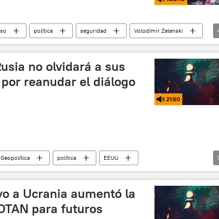
iso
política
seguridad
Volodímir Zelenski
N
Kremlin
Rusia no olvidará a sus
por reanudar el diálogo
21:50
 Geopolítica
política
EEUU
 y desnazificación de Ucrania
Rusia
Ucrania
yo a Ucrania aumentó la
 OTAN para futuros