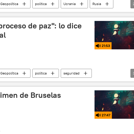
 Geopolítica
política
Ucrania
Rusia
nto Europeo
proceso de paz": lo dice
al
21:53
 Geopolítica
política
seguridad
 Rusia
Berlín
Ucrania
gimen de Bruselas
27:47
T