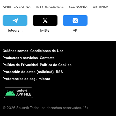
AMÉRICA LATINA
INTERNACIONAL
ECONOMÍA
DEFENSA
M
Telegram
Twitter
VK
Quiénes somos
Condiciones de Uso
Productos y servicios
Contacto
Política de Privacidad
Politica de Cookies
Protección de datos (solicitud)
RSS
Preferencias de seguimiento
© 2026 Sputnik Todos los derechos reservados. 18+