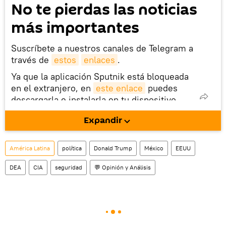
No te pierdas las noticias
más importantes
Suscríbete a nuestros canales de Telegram a
través de
estos
enlaces
.
Ya que la aplicación Sputnik está bloqueada
en el extranjero, en
este enlace
puedes
descargarla e instalarla en tu dispositivo
móvil (¡solo para Android!).
Expandir
También tenemos una cuenta
en la red 
social rusa VK
.
América Latina
política
Donald Trump
México
EEUU
DEA
CIA
seguridad
💬 Opinión y Análisis