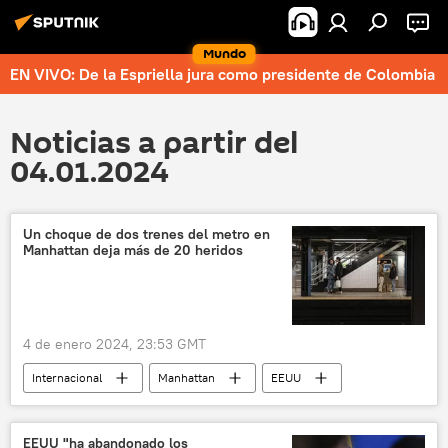
Mundo
EN VIVO: De la Espriella jura como presidente de Colombia
Noticias a partir del
04.01.2024
Un choque de dos trenes del metro en
Manhattan deja más de 20 heridos
4 de enero 2024, 23:53 GMT
Internacional
Manhattan
EEUU
accidente
Nueva York
sociedad
seguridad
New York Times
EEUU "ha abandonado los