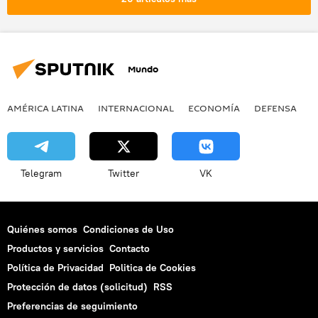
justicia
política
Mundo
AMÉRICA LATINA
INTERNACIONAL
ECONOMÍA
DEFENSA
M
Telegram
Twitter
VK
Quiénes somos
Condiciones de Uso
Productos y servicios
Contacto
Política de Privacidad
Politica de Cookies
Protección de datos (solicitud)
RSS
Preferencias de seguimiento