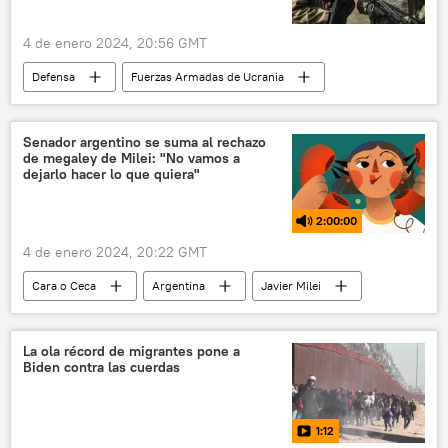
4 de enero 2024, 20:56 GMT
Defensa
Fuerzas Armadas de Ucrania
Ucrania
📰 Operación rusa de desmilitarización y desnazificación de Ucrania
Senador argentino se suma al rechazo
de megaley de Milei: "No vamos a
OTAN
EEUU
dejarlo hacer lo que quiera"
Ministerio de Defensa de Rusia
mercenarios
2:00:00
Volodímir Zelenski
Starlink
4 de enero 2024, 20:22 GMT
🛡️ Zonas de conflicto
Cara o Ceca
Argentina
Javier Milei
Chile
Patricia Bullrich
política
Cámara de Diputados
La ola récord de migrantes pone a
Biden contra las cuerdas
📰 Estallido social en Chile
pensiones
reforma de pensiones
huelga
1:12