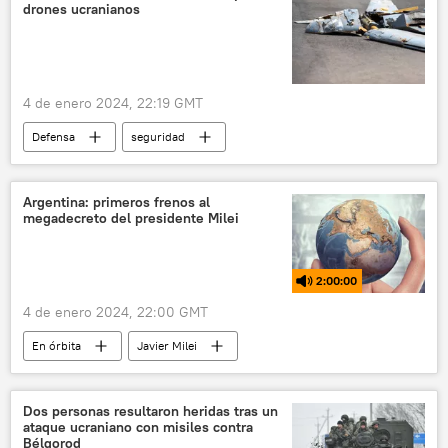
drones ucranianos
cobre
industria
industria minera
Chile
Canadá
4 de enero 2024, 22:19 GMT
Defensa
seguridad
🛡️ Zonas de conflicto
Ucrania
📰 Operación rusa de desmilitarización y desnazificación de Ucrania
Argentina: primeros frenos al
megadecreto del presidente Milei
Krasnodar
Crimea
2:00:00
4 de enero 2024, 22:00 GMT
En órbita
Javier Milei
Confederación General del Trabajo (CGT)
Perú
Argentina
TLCAN
Dos personas resultaron heridas tras un
ataque ucraniano con misiles contra
Tratado de Libre Comercio (TLC)
México
Bélgorod