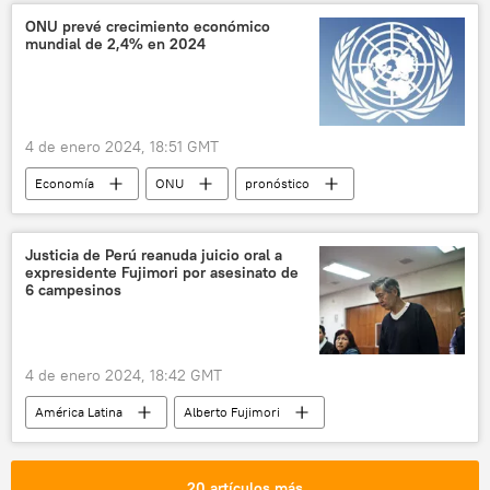
ONU prevé crecimiento económico
mundial de 2,4% en 2024
4 de enero 2024, 18:51 GMT
Economía
ONU
pronóstico
crecimiento económico
📈 Mercados y finanzas
Justicia de Perú reanuda juicio oral a
expresidente Fujimori por asesinato de
📰 Resumen del 2023 y predicciones para el 2024
6 campesinos
4 de enero 2024, 18:42 GMT
América Latina
Alberto Fujimori
Vladimiro Montesinos
Sendero Luminoso
seguridad
Perú
condena
20 artículos más