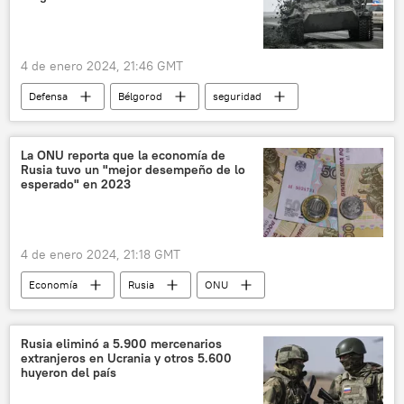
Gobierno de Argentina
Congreso de Argentina
4 de enero 2024, 21:46 GMT
Defensa
Bélgorod
seguridad
🛡️ Zonas de conflicto
📰 Operación rusa de desmilitarización y desnazificación de Ucrania
La ONU reporta que la economía de
Rusia tuvo un "mejor desempeño de lo
Ucrania
Rusia
esperado" en 2023
4 de enero 2024, 21:18 GMT
Economía
Rusia
ONU
📰 Consecuencias económicas de las sanciones occidentales contra Rusia
📈 Mercados y finanzas
Vladímir Putin
Rusia eliminó a 5.900 mercenarios
extranjeros en Ucrania y otros 5.600
inflación
Eurasia
huyeron del país