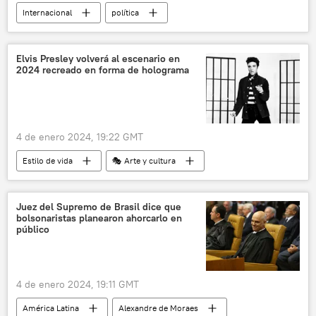
Internacional
política
Mitch McConnell
Joe Biden
EEUU
Gallup
encuesta
Elvis Presley volverá al escenario en
2024 recreado en forma de holograma
4 de enero 2024, 19:22 GMT
Estilo de vida
🎭 Arte y cultura
Elvis Presley
Reino Unido
inteligencia artificial
Juez del Supremo de Brasil dice que
bolsonaristas planearon ahorcarlo en
público
4 de enero 2024, 19:11 GMT
América Latina
Alexandre de Moraes