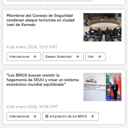
Jair Bolsonaro
Brasil
política
juez
ahorcamiento
Miembros del Consejo de Seguridad
condenan ataque terrorista en ciudad
iraní de Kermán
4 de enero 2024, 19:01 GMT
Internacional
Qasem Soleimani
Irán
ONU
seguridad
terrorismo
🌍 Oriente Medio
"Los BRICS buscan resistir la
hegemonía de EEUU y crear un sistema
económico mundial equilibrado"
4 de enero 2024, 18:56 GMT
Internacional
📰 Ampliación de los BRICS
BRICS
💬 Opinión y Análisis