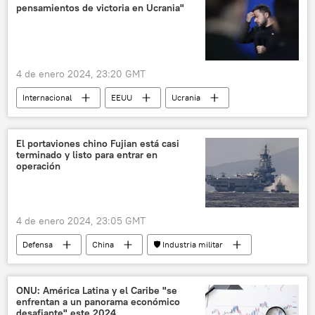
pensamientos de victoria en Ucrania"
4 de enero 2024, 23:20 GMT
Internacional
EEUU
Ucrania
📰 Operación rusa de desmilitarización y desnazificación de Ucrania
Joe Biden
Volodímir Zelenski
OTAN
El portaviones chino Fujian está casi
terminado y listo para entrar en
Departamento de Estado (EEUU)
operación
Europa del Este
Casa Blanca
4 de enero 2024, 23:05 GMT
Defensa
China
🛡️ Industria militar
Fujian (portaviones)
ONU: América Latina y el Caribe "se
enfrentan a un panorama económico
desafiante" este 2024