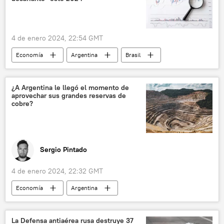
4 de enero 2024, 22:54 GMT
Economía
Argentina
Brasil
México
ONU
🌎 América
📈 Mercados y finanzas
inflación
¿A Argentina le llegó el momento de
aprovechar sus grandes reservas de
Reserva Federal de EEUU
Venezuela
cobre?
📰 Resumen del 2023 y predicciones para el 2024
Sergio Pintado
4 de enero 2024, 22:32 GMT
Economía
Argentina
📈 Mercados y finanzas
San Juan
🏛️ Compañías
💬 Opinión y Análisis
La Defensa antiaérea rusa destruye 37