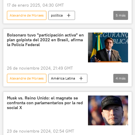
17 de enero 2025, 04:30 GMT
Alexandre de Moraes
política
5
más
Jair Bolsonaro
Donald Trump
Brasil
EEUU
América Latina
Bolsonaro tuvo "participación activa" en
plan golpista del 2022 en Brasil, afirma
la Policía Federal
26 de noviembre 2024, 21:49 GMT
Alexandre de Moraes
América Latina
4
más
política
Jair Bolsonaro
Brasil
golpe de Estado
Musk vs. Reino Unido: el magnate se
confronta con parlamentarios por la red
social X
23 de noviembre 2024, 02:54 GMT