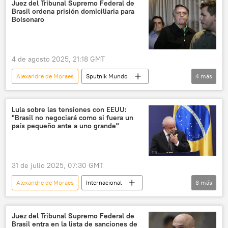
Michelle Bolsonaro
política
Juez del Tribunal Supremo Federal de
Brasil ordena prisión domiciliaria para
Luiz Inacio Lula da Silva
Bolsonaro
📰 Disturbios contra Lula en Brasil
💬 Opinión y Análisis
4 de agosto 2025, 21:18 GMT
Alexandre de Moraes
Sputnik Mundo
4
más
América Latina
política
Jair Bolsonaro
Brasil
Lula sobre las tensiones con EEUU:
"Brasil no negociará como si fuera un
país pequeño ante a uno grande"
31 de julio 2025, 07:30 GMT
Alexandre de Moraes
Internacional
8
más
aranceles
EEUU
Brasil
Donald Trump
Jair Bolsonaro
Juez del Tribunal Supremo Federal de
Brasil entra en la lista de sanciones de