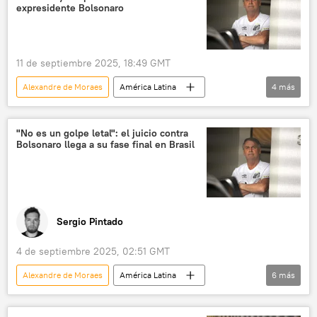
Supremo Tribunal Federal
expresidente Bolsonaro
11 de septiembre 2025, 18:49 GMT
Alexandre de Moraes
América Latina
4
más
Jair Bolsonaro
Brasil
política
Supremo Tribunal Federal
"No es un golpe letal": el juicio contra
Bolsonaro llega a su fase final en Brasil
Sergio Pintado
4 de septiembre 2025, 02:51 GMT
Alexandre de Moraes
América Latina
6
más
Brasil
Jair Bolsonaro