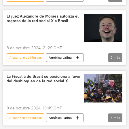
Brasil
X (red social)
Elon Musk
justicia
redes sociales
El juez Alexandre de Moraes autoriza el
regreso de la red social X a Brasil
8 de octubre 2024, 21:29 GMT
Alexandre de Moraes
América Latina
2
más
Brasil
X (red social)
Elon Musk
La Fiscalía de Brasil se posiciona a favor
del desbloqueo de la red social X
8 de octubre 2024, 19:49 GMT
Alexandre de Moraes
América Latina
3
más
Brasil
sociedad
X (red social)