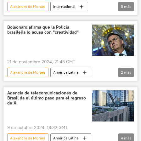
Alexandre de Moraes
Internacional
9
más
política
Elon Musk
Chi Onwurah
Brasil
Reino Unido
EEUU
Bolsonaro afirma que la Policía
brasileña lo acusa con "creatividad"
X (red social)
The Guardian
Cámara de los Comunes
Tesla
21 de noviembre 2024, 21:45 GMT
Alexandre de Moraes
América Latina
2
más
Brasil
Jair Bolsonaro
política
Agencia de telecomunicaciones de
Brasil da el último paso para el regreso
de X
9 de octubre 2024, 18:32 GMT
Alexandre de Moraes
América Latina
4
más