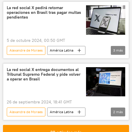
Twitter
La red social X pedirá retomar
operaciones en Brasil tras pagar multas
pendientes
5 de octubre 2024, 00:50 GMT
Alexandre de Moraes
América Latina
3
más
Brasil
X (red social)
Elon Musk
🏛️ Compañías
La red social X entrega documentos al
Tribunal Supremo Federal y pide volver
a operar en Brasil
26 de septiembre 2024, 18:41 GMT
Alexandre de Moraes
América Latina
2
más
Brasil
X (red social)
🏛️ Compañías