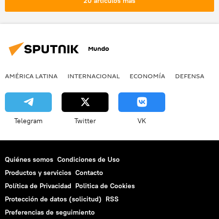
20 artículos más
Mundo
AMÉRICA LATINA
INTERNACIONAL
ECONOMÍA
DEFENSA
M
Telegram
Twitter
VK
Quiénes somos
Condiciones de Uso
Productos y servicios
Contacto
Política de Privacidad
Politica de Cookies
Protección de datos (solicitud)
RSS
Preferencias de seguimiento