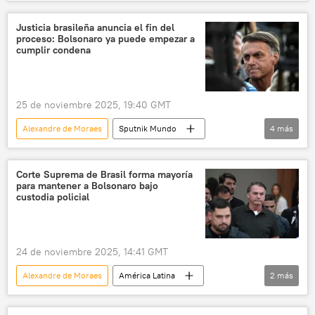
Brasil
Jair Bolsonaro
Justicia brasileña anuncia el fin del
proceso: Bolsonaro ya puede empezar a
cumplir condena
25 de noviembre 2025, 19:40 GMT
Alexandre de Moraes
Sputnik Mundo
4
más
América Latina
política
Jair Bolsonaro
Brasil
Corte Suprema de Brasil forma mayoría
para mantener a Bolsonaro bajo
custodia policial
24 de noviembre 2025, 14:41 GMT
Alexandre de Moraes
América Latina
2
más
Jair Bolsonaro
Brasil