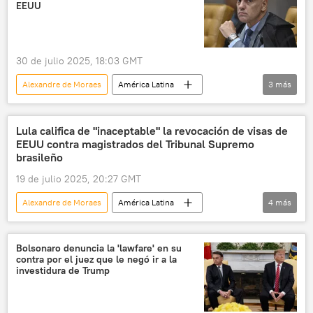
Washington
The New York Times
EEUU
Oficina para el Control de Activos Extranjeros (OFAC)
30 de julio 2025, 18:03 GMT
Alexandre de Moraes
América Latina
3
más
EEUU
Brasil
política
sanciones
Lula califica de "inaceptable" la revocación de visas de
EEUU contra magistrados del Tribunal Supremo
brasileño
19 de julio 2025, 20:27 GMT
Alexandre de Moraes
América Latina
4
más
Marco Rubio
política
Brasil
EEUU
Bolsonaro denuncia la 'lawfare' en su
contra por el juez que le negó ir a la
investidura de Trump