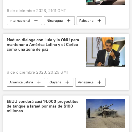
9 de diciembre 2023, 21:11 GMT
Internacional
Nicaragua
Palestina
Jerusalén
medioambiente
ONU
Dubái
Emiratos Árabes Unidos
Maduro dialoga con Lula y la ONU para
mantener a América Latina y el Caribe
cambio climático
capitalismo
como una zona de paz
Conferencia de la ONU sobre Cambio Climático (COP)
9 de diciembre 2023, 20:29 GMT
América Latina
Guyana
Venezuela
Esequibo
Antonio Guterres
Gobierno de Venezuela
Ralph Gonsalves
EEUU venderá casi 14.000 proyectiles
de tanque a Israel por más de $100
Nicolás Maduro
Luiz Inacio Lula da Silva
millones
Caracas
ONU
Brasil
EEUU
San Vicente y las Granadinas
CELAC