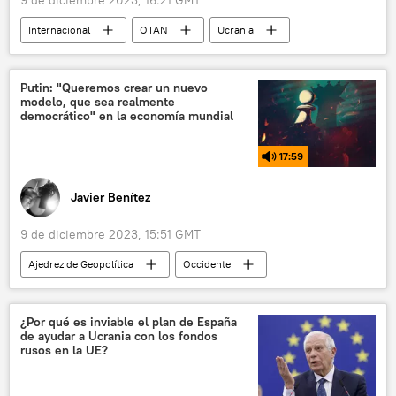
9 de diciembre 2023, 16:21 GMT
Internacional
OTAN
Ucrania
Unión Soviética (URSS)
Occidente
Adolf Hitler
Bielorrusia
Putin: "Queremos crear un nuevo
modelo, que sea realmente
Segunda Guerra Mundial
✒️ Firmas
democrático" en la economía mundial
17:59
Javier Benítez
9 de diciembre 2023, 15:51 GMT
Ajedrez de Geopolítica
Occidente
Vladímir Putin
EEUU
Rusia
democracia
mundo multipolar
¿Por qué es inviable el plan de España
de ayudar a Ucrania con los fondos
multipolaridad
📈 Mercados y finanzas
rusos en la UE?
geopolítica