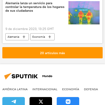
📰 Suministro de armas a Ucrania
Alemania lanza un servicio para
controlar la temperatura de los hogares
Volodímir Zelenski
política
de sus ciudadanos
9 de diciembre 2023, 13:25 GMT
Alemania
Economía
Christian Lindner
Colonia
energía
electricidad
📈 Mercados y finanzas
20 artículos más
📰 Consecuencias económicas de las sanciones occidentales contra Rusia
crisis económica
🌍 Europa
Mundo
AMÉRICA LATINA
INTERNACIONAL
ECONOMÍA
DEFENSA
M