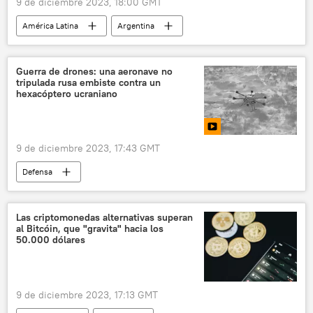
9 de diciembre 2023, 18:00 GMT
América Latina
Argentina
Gobierno de Argentina
política
Sebastián Lacunza
Raúl Alfonsín
Guerra de drones: una aeronave no
tripulada rusa embiste contra un
Javier Milei
dictadura
hexacóptero ucraniano
💬 Opinión y Análisis
9 de diciembre 2023, 17:43 GMT
Defensa
📰 Operación rusa de desmilitarización y desnazificación de Ucrania
🛡️ Zonas de conflicto
Ucrania
Rusia
Las criptomonedas alternativas superan
al Bitcóin, que "gravita" hacia los
🟠 Video
🛡️ Defensa viral
50.000 dólares
guerra de drones
9 de diciembre 2023, 17:13 GMT