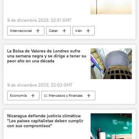
9 de diciembre 2023, 22:51 GMT
Internacional
Catar
Irán
golfo Pérsico
energía
Teherán
electrificación
energía eléctrica
La Bolsa de Valores de Londres sufre
una semana negra y se dirige a tener su
📈 Mercados y finanzas
peor año en una década
9 de diciembre 2023, 22:03 GMT
Economía
📈 Mercados y finanzas
Londres
Reino Unido
Bloomberg
Nueva York
Nicaragua defiende justicia climática:
"Los países capitalistas deben cumplir
con sus compromisos"