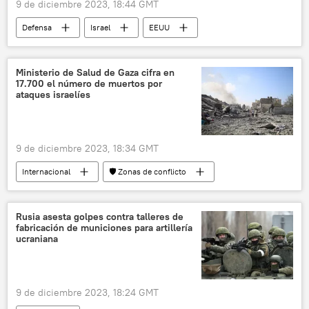
9 de diciembre 2023, 18:44 GMT
Defensa
Israel
EEUU
seguridad
🌍 Oriente Medio
ventas de armas
🛡️ Industria militar
Ministerio de Salud de Gaza cifra en
17.700 el número de muertos por
armamento
ataques israelíes
9 de diciembre 2023, 18:34 GMT
Internacional
🛡️ Zonas de conflicto
📰 Conflicto palestino-israelí
Hamás
Israel
Franja de Gaza
Rusia asesta golpes contra talleres de
fabricación de municiones para artillería
🌍 Oriente Medio
ucraniana
9 de diciembre 2023, 18:24 GMT