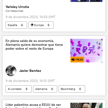
Yarisley Urrutia
Corresponsal
9 de diciembre 2023, 14:53 GMT
España
🌍 Europa
💬 Opinión y Análisis
📈 Mercados y finanzas
Ursula von der Leyen
Bélgica
En plena caída de su economía,
Alemania quiere demostrar que tiene
Ucrania
Banco Central Europeo (BCE)
poder sobre el resto de Europa
Banco Central de Rusia
Comisión Europea
19:20
Josep Borrell
Euroclear
confiscación
activos
Javier Benítez
📰 Suministro de armas a Ucrania
9 de diciembre 2023, 14:51 GMT
Al contado
Alemania
Bloomberg
Adrián Zelaia
🌍 Europa
📈 Mercados y finanzas
inflación
Líder palestino acusa a EEUU de ser