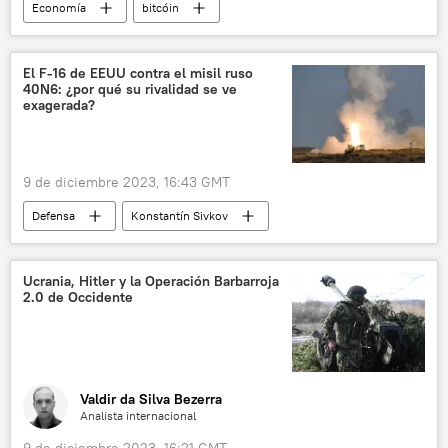
Economía
bitcóin
📈 Mercados y finanzas
criptomonedas
💶 Divisas
El F-16 de EEUU contra el misil ruso
40N6: ¿por qué su rivalidad se ve
exagerada?
9 de diciembre 2023, 16:43 GMT
Defensa
Konstantín Sivkov
Victor Litovkin
F-16
S-400 Triumf
🛡️ Industria militar
Ucrania, Hitler y la Operación Barbarroja
2.0 de Occidente
📰 Suministro de armas a Ucrania
📰 Operación rusa de desmilitarización y desnazificación de Ucrania
Valdir da Silva Bezerra
Analista internacional