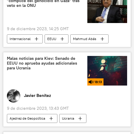
"cómplice del genocidio en Gaza" tras
veto en la ONU
9 de diciembre 2023, 14:25 GMT
Internacional
EEUU
Mahmud Abás
Franja de Gaza
Autoridad Nacional Palestina (ANP)
Malas noticias para Kiev: Senado de
EEUU no aprueba ayudas adicionales
Consejo de Seguridad de la ONU
para Ucrania
🛡️ Zonas de conflicto
18:13
📰 Conflicto palestino-israelí
Javier Benítez
9 de diciembre 2023, 13:43 GMT
Ajedrez de Geopolítica
Ucrania
EEUU
🌍 Europa