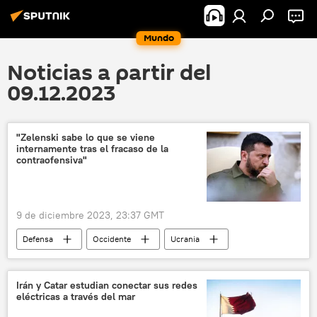
Mundo
Noticias a partir del
09.12.2023
"Zelenski sabe lo que se viene
internamente tras el fracaso de la
contraofensiva"
9 de diciembre 2023, 23:37 GMT
Defensa
Occidente
Ucrania
Washington
ONU
Volodímir Zelenski
Scott Ritter
Irán y Catar estudian conectar sus redes
eléctricas a través del mar
📰 Operación rusa de desmilitarización y desnazificación de Ucrania