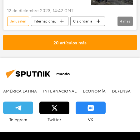
12 de diciembre 2023, 14:42 GMT
Jerusalén
Internacional
Cisjordania
4
más
🌍 Oriente Medio
📰 Conflicto palestino-israelí
Israel
20 artículos más
Palestina
Mundo
AMÉRICA LATINA
INTERNACIONAL
ECONOMÍA
DEFENSA
M
Telegram
Twitter
VK