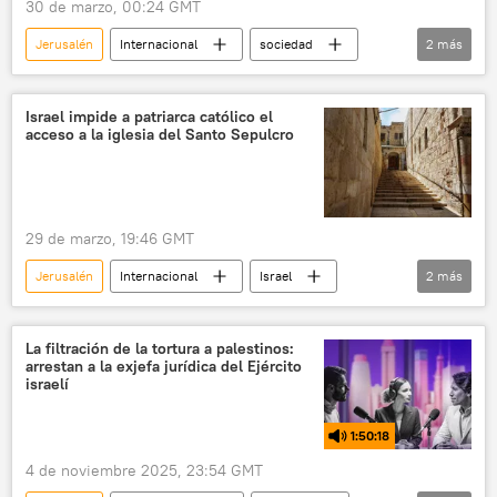
30 de marzo, 00:24 GMT
Jerusalén
Internacional
sociedad
2
más
religión
Benjamín Netanyahu
Israel impide a patriarca católico el
acceso a la iglesia del Santo Sepulcro
29 de marzo, 19:46 GMT
Jerusalén
Internacional
Israel
2
más
religión
sociedad
La filtración de la tortura a palestinos:
arrestan a la exjefa jurídica del Ejército
israelí
1:50:18
4 de noviembre 2025, 23:54 GMT