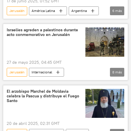
17 de junio 2025, 01:52 GMT
Jerusalén
América Latina
Argentina
6
más
Javier Milei
Benjamín Netanyahu
Israel
seguridad
Israelíes agreden a palestinos durante
acto conmemorativo en Jerusalén
💬 Opinión y Análisis
🛡️ Zonas de conflicto
27 de mayo 2025, 04:45 GMT
Jerusalén
Internacional
8
más
📰 Conflicto palestino-israelí
La guerra de los Seis Días
Yair Lapid
El arzobispo Marchel de Moldavia
celebra la Pascua y distribuye el Fuego
Israel
Palestina
ONU
Santo
🛡️ Zonas de conflicto
🌍 Oriente Medio
20 de abril 2025, 02:31 GMT