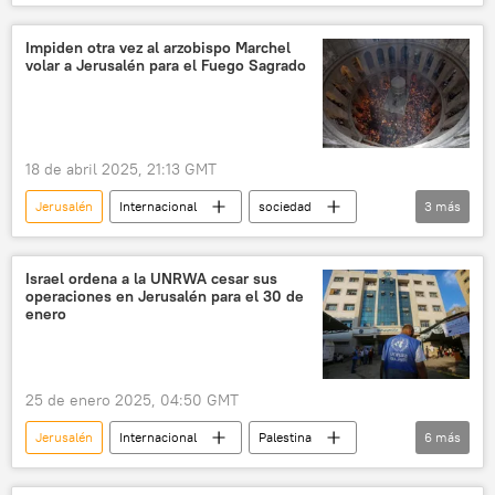
religión
Chisináu
Rusia
🌍 Europa
Impiden otra vez al arzobispo Marchel
volar a Jerusalén para el Fuego Sagrado
18 de abril 2025, 21:13 GMT
Jerusalén
Internacional
sociedad
3
más
religión
Moldavia
Iglesia ortodoxa rusa
Israel ordena a la UNRWA cesar sus
operaciones en Jerusalén para el 30 de
enero
25 de enero 2025, 04:50 GMT
Jerusalén
Internacional
Palestina
6
más
Franja de Gaza
Israel
ONU