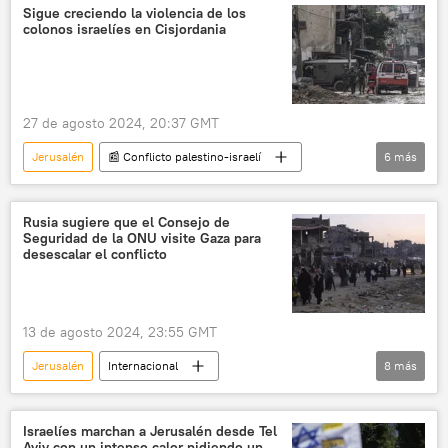
Agencia de la ONU para los Refugiados Palestinos (UNRWA)
Sigue creciendo la violencia de los
colonos israelíes en Cisjordania
política
🌍 Oriente Medio
27 de agosto 2024, 20:37 GMT
Jerusalén
📰 Conflicto palestino-israelí
6
más
🛡️ Zonas de conflicto
política
Benjamín Netanyahu
Cisjordania
Rusia sugiere que el Consejo de
Seguridad de la ONU visite Gaza para
Israel
Defensa
desescalar el conflicto
13 de agosto 2024, 23:55 GMT
Jerusalén
Internacional
8
más
📰 Conflicto palestino-israelí
Palestina
Franja de Gaza
Hamás
Israel
Israelíes marchan a Jerusalén desde Tel
Aviv con un intenso calor pidiendo un