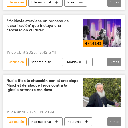
Jerusalén
Internacional
Israel
2
más
religión
Moldavia
"Moldavia atraviesa un proceso de
'ucranización' que incluye una
cancelación cultural"
1:49:43
19 de abril 2025, 16:42 GMT
Jerusalén
Séptimo piso
Moldavia
5
más
🌍 Europa
Unión Europea (UE)
Giorgia Meloni
religión
Rusia tilda la situación con el arzobispo
Marchel de ataque feroz contra la
Donald Trump
Iglesia ortodoxa moldava
19 de abril 2025, 11:02 GMT
Jerusalén
Internacional
Moldavia
4
más