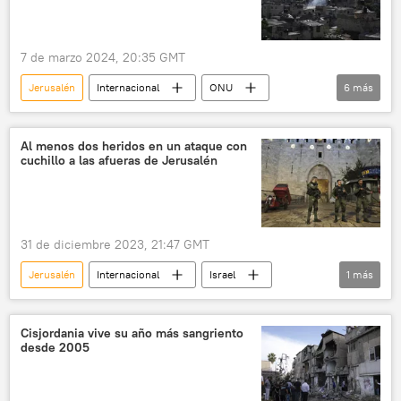
7 de marzo 2024, 20:35 GMT
Jerusalén
Internacional
ONU
6
más
Cisjordania
Israel
seguridad
🛡️ Zonas de conflicto
Al menos dos heridos en un ataque con
cuchillo a las afueras de Jerusalén
📰 Conflicto palestino-israelí
🌍 Oriente Medio
31 de diciembre 2023, 21:47 GMT
Jerusalén
Internacional
Israel
1
más
seguridad
Cisjordania vive su año más sangriento
desde 2005