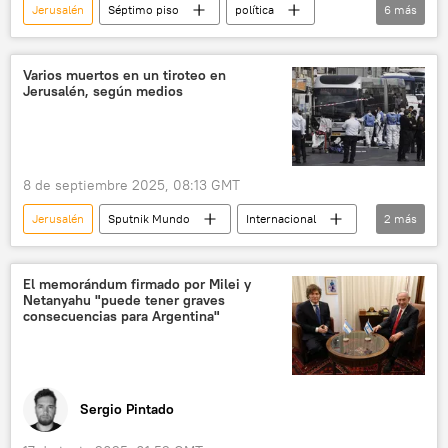
Jerusalén
Séptimo piso
política
6
más
Zohran Mamdani
Nueva York
Fuerzas de Defensa de Israel (FDI)
Hamás
Varios muertos en un tiroteo en
Jerusalén, según medios
Partido Demócrata (EEUU)
Donald Trump
8 de septiembre 2025, 08:13 GMT
Jerusalén
Sputnik Mundo
Internacional
2
más
🌍 Oriente Medio
Israel
El memorándum firmado por Milei y
Netanyahu "puede tener graves
consecuencias para Argentina"
Sergio Pintado