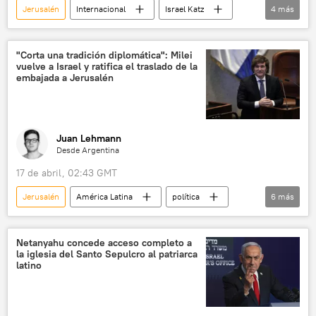
Jerusalén
Internacional
Israel Katz
4
más
Israel
Palestina
Fuerzas de Defensa de Israel (FDI)
ONU
"Corta una tradición diplomática": Milei
vuelve a Israel y ratifica el traslado de la
embajada a Jerusalén
Juan Lehmann
Desde Argentina
17 de abril, 02:43 GMT
Jerusalén
América Latina
política
6
más
Javier Milei
Israel
Argentina
Benjamín Netanyahu
Donald Trump
Netanyahu concede acceso completo a
la iglesia del Santo Sepulcro al patriarca
💬 Opinión y Análisis
latino