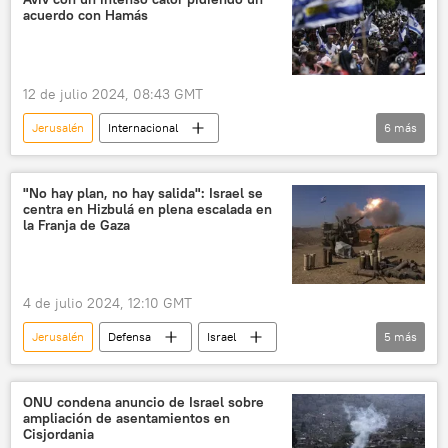
Dmitri Polianski
ONU
acuerdo con Hamás
Fuerzas de Defensa de Israel (FDI)
12 de julio 2024, 08:43 GMT
Jerusalén
Internacional
6
más
📰 Conflicto palestino-israelí
Israel
Benjamín Netanyahu
🌍 Oriente Medio
"No hay plan, no hay salida": Israel se
centra en Hizbulá en plena escalada en
Hamás
protestas
la Franja de Gaza
4 de julio 2024, 12:10 GMT
Jerusalén
Defensa
Israel
5
más
🌍 Oriente Medio
Franja de Gaza
🛡️ Zonas de conflicto
💬 Opinión y Análisis
ONU condena anuncio de Israel sobre
ampliación de asentamientos en
📰 Conflicto palestino-israelí
Cisjordania