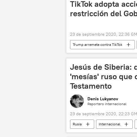
TikTok adopta acci
restricción del G
23 de septiembre 2020, 22:36 G
Trump arremete contra TikTok
EEUU
noticias
Jesús de Siberia: q
'mesías' ruso que 
Testamento
Denis Lukyanov
Reportero internacional
23 de septiembre 2020, 22:23 G
Rusia
Internacional