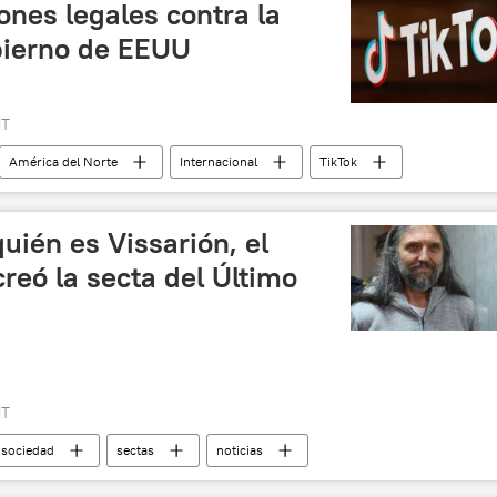
ones legales contra la
obierno de EEUU
MT
América del Norte
Internacional
TikTok
uién es Vissarión, el
creó la secta del Último
MT
sociedad
sectas
noticias