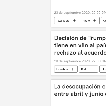
23 de septiembre 2020, 22:05 G
Telescopio
Radio
C
Alcaldía de Bogotá
Policía d
asesinato
protestas
Decisión de Trump
tiene en vilo al paí
rechazo al acuerd
23 de septiembre 2020, 22:00 G
En órbita
Radio
EE
elecciones
Chile
Al
Gobierno de Rusia
Rusia
La desocupación en
entre abril y junio