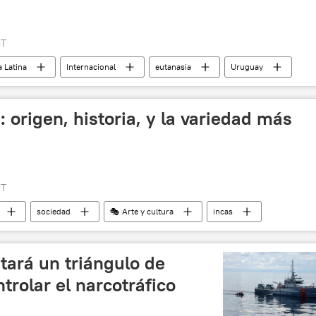
MT
 Latina
Internacional
eutanasia
Uruguay
 origen, historia, y la variedad más
MT
sociedad
🎭 Arte y cultura
incas
olivia
Argentina
Cordillera de Los Andes
América del Sur
🥚 Alimentación
ará un triángulo de
icias
trolar el narcotráfico