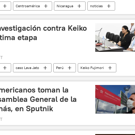
Centroamérica
Nicaragua
noticias
nvestigación contra Keiko
ltima etapa
MT
caso Lava Jato
Perú
Keiko Fujimori
americanos toman la
samblea General de la
más, en Sputnik
MT