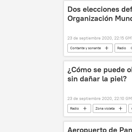
Dos elecciones def
Organización Mund
23 de septiembre 2020, 22:15 GM
Contante y sonante
Radio
EEUU
elecciones
E
¿Cómo se puede ob
sin dañar la piel?
23 de septiembre 2020, 22:10 GM
Radio
Zona violeta
pandemia de coronavirus
CO
Aeropuerto de Pa