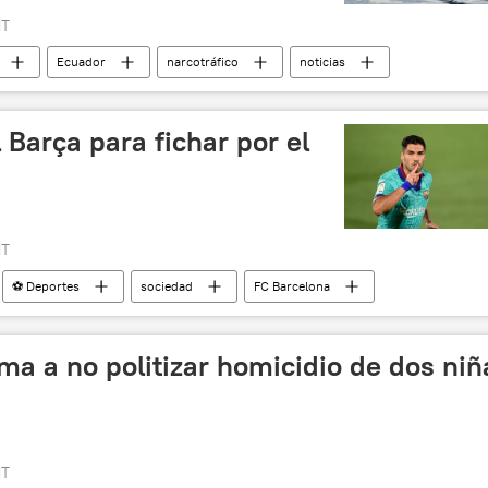
MT
Ecuador
narcotráfico
noticias
 Barça para fichar por el
MT
⚽ Deportes
sociedad
FC Barcelona
ama a no politizar homicidio de dos niñ
MT