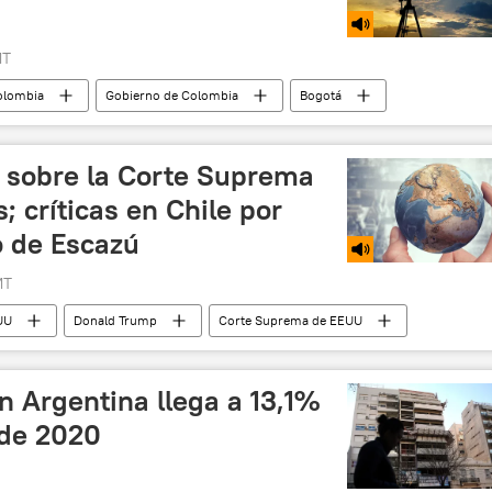
MT
olombia
Gobierno de Colombia
Bogotá
e Colombia
violencia policial
América del Sur
 sobre la Corte Suprema
s; críticas en Chile por
o de Escazú
MT
UU
Donald Trump
Corte Suprema de EEUU
exéi Navalni
envenenamiento
Alemania
medioambiente
 Argentina llega a 13,1%
 de 2020