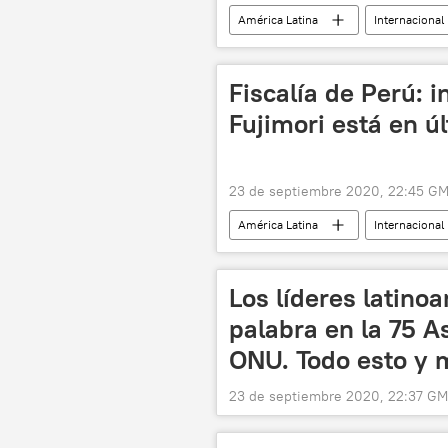
América Latina
Internacional
Fiscalía de Perú: i
Fujimori está en ú
23 de septiembre 2020, 22:45 G
América Latina
Internacional
noticias
Los líderes latino
palabra en la 75 A
ONU. Todo esto y 
23 de septiembre 2020, 22:37 G