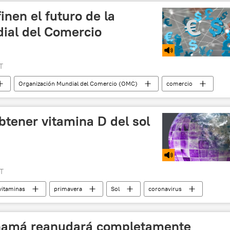
inen el futuro de la
ial del Comercio
T
Organización Mundial del Comercio (OMC)
comercio
conomía
tener vitamina D del sol
T
vitaminas
primavera
Sol
coronavirus
VID-19
sistema inmune
💗 Salud
namá reanudará completamente