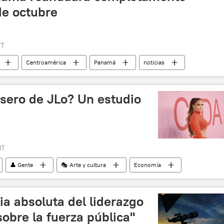
de octubre
MT
Centroamérica
Panamá
noticias
asero de JLo? Un estudio
MT
👤 Gente
🎭 Arte y cultura
Economía
actrices
Hollywood
noticias
a absoluta del liderazgo
sobre la fuerza pública"