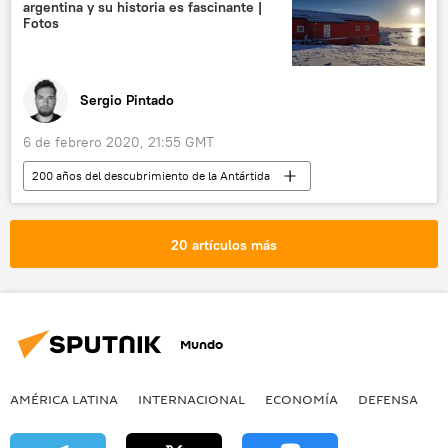
argentina y su historia es fascinante |
Fotos
Sergio Pintado
6 de febrero 2020, 21:55 GMT
200 años del descubrimiento de la Antártida
América Latina
Internacional
sociedad
Argentina
Antártida
20 artículos más
educación
Tierra del Fuego
noticias
Mundo
AMÉRICA LATINA
INTERNACIONAL
ECONOMÍA
DEFENSA
M