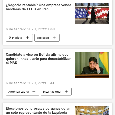
noticias
¿Negocio rentable? Una empresa vende
banderas de EEUU en Irán
6 de febrero 2020, 22:55 GMT
💢 Insólito
sociedad
🌍 Oriente Medio
Internacional
Irán
EEUU
banderas
noticias
Candidato a vice en Bolivia afirma que
quieren inhabilitarlo para desestabilizar
al MAS
6 de febrero 2020, 22:50 GMT
América Latina
Internacional
Movimiento Al Socialismo (MAS)
David Choquehuanca
Bolivia
Elecciones congresales peruanas dejan
un solo representante de la izquierda
noticias