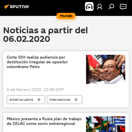
Mundo
Noticias a partir del
06.02.2020
Corte IDH realiza audiencia por
destitución irregular de opositor
colombiano Petro
6 de febrero 2020, 23:48 GMT
América Latina
Internacional
Gustavo Petro
Colombia
Corte Interamericana de Derechos Humanos
México presenta a Rusia plan de trabajo
de CELAC como socio extrarregional
noticias