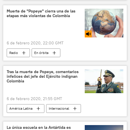
coronavirus de Wuhan
coronavirus
Xi Jinping
Wuhan
Economía
Muerte de "Popeye" cierra una de las
etapas más violentas de Colombia
💗 Salud
6 de febrero 2020, 22:00 GMT
Radio
En órbita
mutilación genital femenina
Colombia
Jhon Jairo Velásquez (Popeye)
sicario
Tras la muerte de Popeye, comentarios
infelices del jefe del Ejército indignan
Pablo Escobar Gaviria
Cartel de Medellín
Colombia
EEUU
impeachment
juicio político
Donald Trump
Senado de EEUU
6 de febrero 2020, 21:55 GMT
ablación
América Latina
Internacional
Jhon Jairo Velásquez (Popeye)
Colombia
noticias
La única escuela en la Antártida es