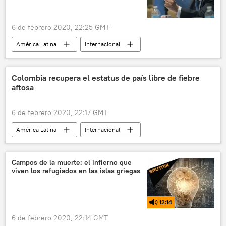
6 de febrero 2020, 22:25 GMT
América Latina
Internacional
Alejandro Toledo
Perú
justicia
Odebrecht
noticias
Colombia recupera el estatus de país libre de fiebre
aftosa
6 de febrero 2020, 22:17 GMT
América Latina
Internacional
fiebre aftosa
Colombia
noticias
Campos de la muerte: el infierno que
viven los refugiados en las islas griegas
12:14
6 de febrero 2020, 22:14 GMT