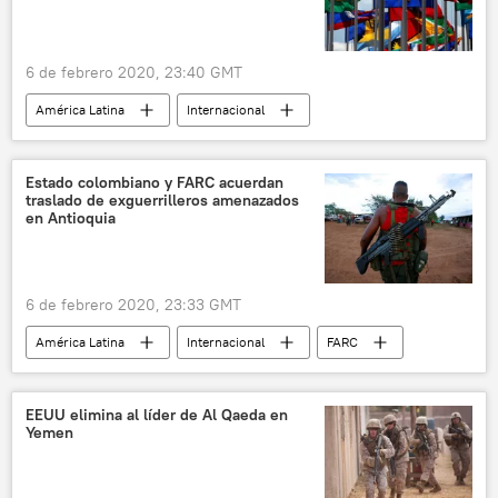
6 de febrero 2020, 23:40 GMT
América Latina
Internacional
México
CELAC
Rusia
noticias
Estado colombiano y FARC acuerdan
traslado de exguerrilleros amenazados
en Antioquia
6 de febrero 2020, 23:33 GMT
América Latina
Internacional
FARC
Colombia
exguerrilleros
noticias
EEUU elimina al líder de Al Qaeda en
Yemen