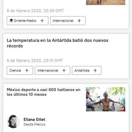
6 de febrero 2020, 23:29 GMT
🌍 Oriente Medio
Internacional
Al Qaeda
EEUU
Yemen
noticias
La temperatura en la Antártida batió dos nuevos
récords
6 de febrero 2020, 23:15 GMT
Ciencia
Internacional
Antártida
Argentina
récord
noticias
México deporta a casi 600 haitianos en
los últimos 10 meses
Eliana Gilet
Desde México