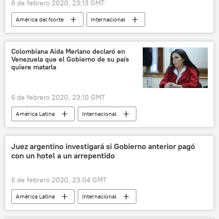
6 de febrero 2020, 23:13 GMT
América del Norte
Internacional
México
Haití
migración
noticias
Colombiana Aída Merlano declaró en
Venezuela que el Gobierno de su país
quiere matarla
6 de febrero 2020, 23:10 GMT
América Latina
Internacional
Colombia
Venezuela
persecución política
noticias
Juez argentino investigará si Gobierno anterior pagó
con un hotel a un arrepentido
6 de febrero 2020, 23:04 GMT
América Latina
Internacional
Argentina
hotel
Mauricio Macri