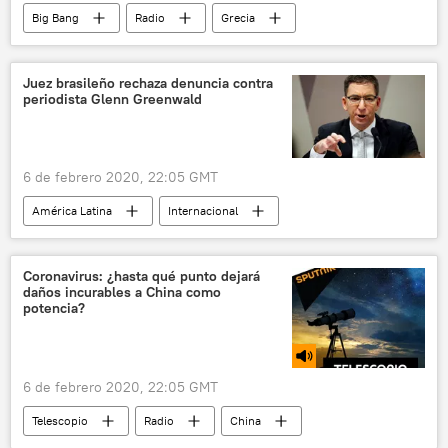
Big Bang
Radio
Grecia
Lesbos
campo de refugiados
Médicos Sin Fronteras (MSF)
medicina
Juez brasileño rechaza denuncia contra
periodista Glenn Greenwald
6 de febrero 2020, 22:05 GMT
América Latina
Internacional
Glenn Greenwald
Brasil
periodistas
justicia
noticias
Coronavirus: ¿hasta qué punto dejará
daños incurables a China como
potencia?
6 de febrero 2020, 22:05 GMT
Telescopio
Radio
China