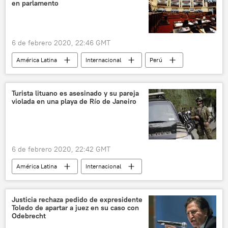
en parlamento
6 de febrero 2020, 22:46 GMT
América Latina
Internacional
Perú
noticias
Turista lituano es asesinado y su pareja
violada en una playa de Río de Janeiro
6 de febrero 2020, 22:42 GMT
América Latina
Internacional
Río de Janeiro
Lituania
Brasil
asesinato
🧭 Destinos
noticias
Justicia rechaza pedido de expresidente
Toledo de apartar a juez en su caso con
Odebrecht