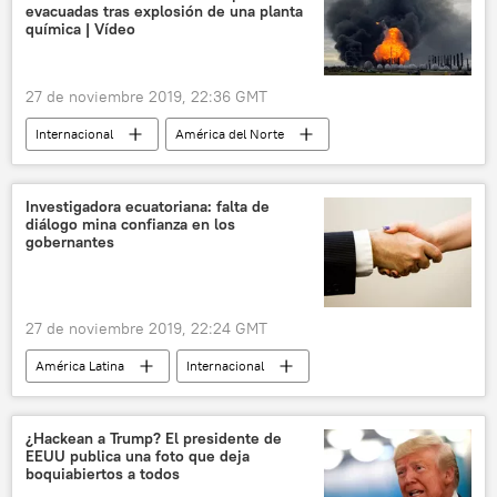
evacuadas tras explosión de una planta
Bolivia
candidato
química | Vídeo
Movimiento Al Socialismo (MAS)
Evo Morales
elecciones
noticias
27 de noviembre 2019, 22:36 GMT
Internacional
América del Norte
medioambiente
sociedad
EEUU
explosiones
noticias
Investigadora ecuatoriana: falta de
diálogo mina confianza en los
gobernantes
27 de noviembre 2019, 22:24 GMT
América Latina
Internacional
gobernantes
desconfianza
noticias
¿Hackean a Trump? El presidente de
EEUU publica una foto que deja
boquiabiertos a todos