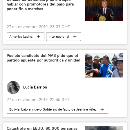
hablar con promotores del paro para
poner fin a marchas
27 de noviembre 2019, 23:07 GMT
América Latina
Internacional
Iván Duque
Colombia
protestas
Colombia, sometida a una nueva ola de protestas tras el 21N
Posible candidato del MAS pide que el
partido apueste por autocrítica y unidad
noticias
Lucía Barrios
27 de noviembre 2019, 22:55 GMT
Bolivia, bajo el nuevo Gobierno de facto de Jeanine Áñez
América Latina
Internacional
💬 Entrevistas
💬 Opinión y Análisis
Catástrofe en EEUU: 60.000 personas