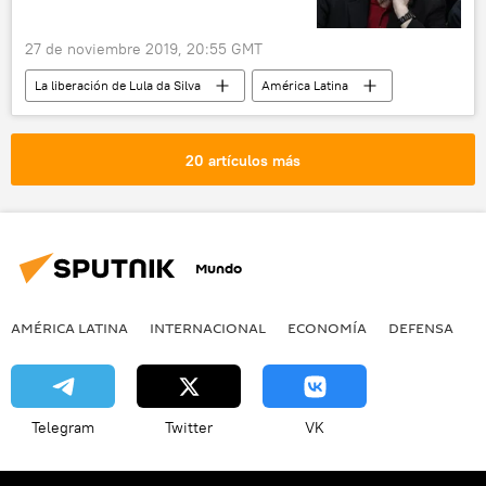
27 de noviembre 2019, 20:55 GMT
La liberación de Lula da Silva
América Latina
Internacional
Luiz Inacio Lula da Silva
Brasil
condena
noticias
20 artículos más
Mundo
AMÉRICA LATINA
INTERNACIONAL
ECONOMÍA
DEFENSA
M
Telegram
Twitter
VK