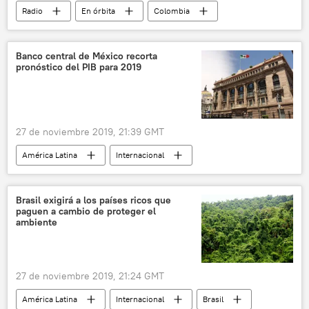
Radio
En órbita
Colombia
Chile
México
protestas
represión
Sebastián Piñera
Banco central de México recorta
pronóstico del PIB para 2019
Iván Duque
Andrés Manuel López Obrador
narcotráfico
27 de noviembre 2019, 21:39 GMT
América Latina
Internacional
México
PIB
Economía
noticias
Brasil exigirá a los países ricos que
paguen a cambio de proteger el
ambiente
27 de noviembre 2019, 21:24 GMT
América Latina
Internacional
Brasil