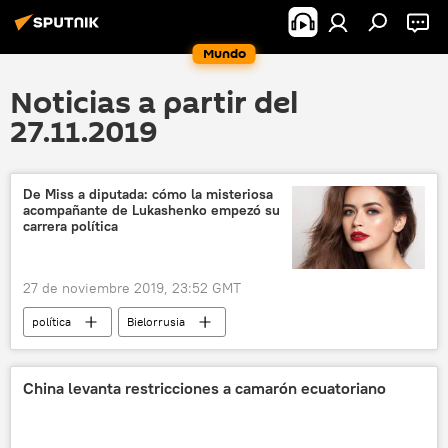
Mundo
Noticias a partir del
27.11.2019
De Miss a diputada: cómo la misteriosa
acompañante de Lukashenko empezó su
carrera política
27 de noviembre 2019, 23:52 GMT
política
Bielorrusia
Alexandr Lukashenko
The Times
elecciones
noticias
China levanta restricciones a camarón ecuatoriano