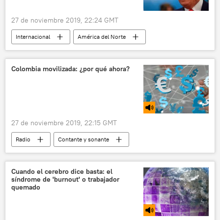
27 de noviembre 2019, 22:24 GMT
Internacional
América del Norte
Donald Trump
Rocky (película)
noticias
Colombia movilizada: ¿por qué ahora?
27 de noviembre 2019, 22:15 GMT
Radio
Contante y sonante
Colombia
Iván Duque
neoliberalismo
Cuando el cerebro dice basta: el
síndrome de 'burnout' o trabajador
Colombia, sometida a una nueva ola de protestas tras el 21N
quemado
protestas