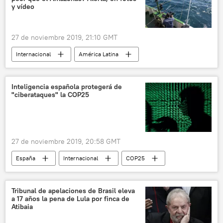
Venezuela
📰 Estallido social en Chile
y vídeo
noticias
27 de noviembre 2019, 21:10 GMT
Internacional
América Latina
sociedad
medioambiente
Argentina
Patagonia
agujero azul
amazonía
Inteligencia española protegerá de
"ciberataques" la COP25
pesca
sobrepesca
pesca ilegal
pesca con redes de deriva
noticias
27 de noviembre 2019, 20:58 GMT
España
Internacional
COP25
seguridad cibernética
Conferencia de la ONU sobre Cambio Climático (COP)
Tribunal de apelaciones de Brasil eleva
a 17 años la pena de Lula por finca de
noticias
Atibaia