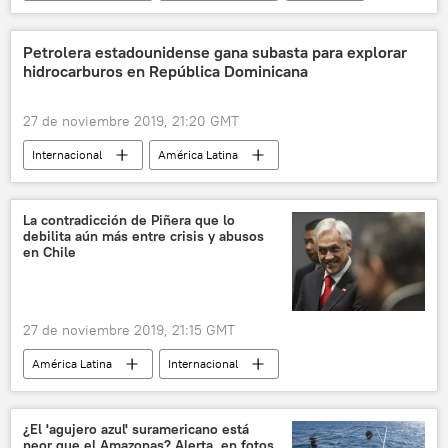
COP25
medioambiente
Conferencia de la ONU sobre Cambio Climático (COP)
Petrolera estadounidense gana subasta para explorar
hidrocarburos en República Dominicana
noticias
27 de noviembre 2019, 21:20 GMT
Internacional
América Latina
América del Norte
hidrocarburos
República Dominicana
EEUU
La contradicción de Piñera que lo
debilita aún más entre crisis y abusos
noticias
en Chile
27 de noviembre 2019, 21:15 GMT
América Latina
Internacional
política
Chile
Sebastián Piñera
protestas
Human Rights Watch
¿El 'agujero azul' suramericano está
peor que el Amazonas? Alerta, en fotos