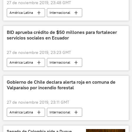
27 de noviembre 2019, 23:48 GMT
América Latina
Internacional
camarones
China
Ecuador
🌏 Asia
noticias
BID aprueba crédito de $50 millones para fortalecer
servicios sociales en Ecuador
27 de noviembre 2019, 23:23 GMT
América Latina
Internacional
Banco Interamericano de Desarrollo (BID)
Ecuador
crédito
noticias
Gobierno de Chile declara alerta roja en comuna de
Valparaíso por incendio forestal
27 de noviembre 2019, 23:11 GMT
América Latina
Internacional
incendios forestales
Chile
noticias
Senado de Colombia pide a Duque