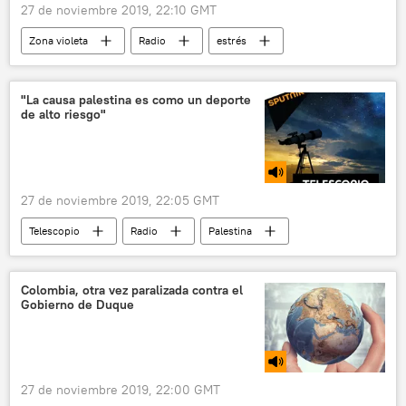
27 de noviembre 2019, 22:10 GMT
Zona violeta
Radio
estrés
💗 Salud
"La causa palestina es como un deporte
de alto riesgo"
27 de noviembre 2019, 22:05 GMT
Telescopio
Radio
Palestina
Israel
Cisjordania
colonos
judíos
palestinos
Colombia, otra vez paralizada contra el
Gobierno de Duque
27 de noviembre 2019, 22:00 GMT