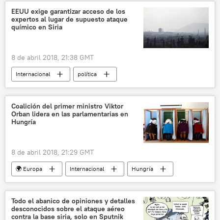
safari
EEUU exige garantizar acceso de los
expertos al lugar de supuesto ataque
químico en Siria
8 de abril 2018, 21:38 GMT
Internacional
política
🌍 Oriente Medio
América del Norte
EEUU
Siria
Duma
Coalición del primer ministro Viktor
Orban lidera en las parlamentarias en
Guta Oriental
Nikki Haley
ONU
Hungría
ataque químico
armas químicas
EEUU amenaza con atacar Siria por el supuesto ataque químico en Duma
8 de abril 2018, 21:29 GMT
noticias
🌍 Europa
Internacional
Hungría
Viktor Orban
noticias
Todo el abanico de opiniones y detalles
desconocidos sobre el ataque aéreo
contra la base siria, solo en Sputnik