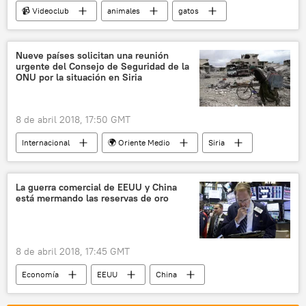
📹 Videoclub
animales
gatos
perros
Nueve países solicitan una reunión
urgente del Consejo de Seguridad de la
ONU por la situación en Siria
8 de abril 2018, 17:50 GMT
Internacional
🌍 Oriente Medio
Siria
Duma
Guta Oriental
Consejo de Seguridad de la ONU
La guerra comercial de EEUU y China
está mermando las reservas de oro
armas químicas
solicitud
EEUU amenaza con atacar Siria por el supuesto ataque químico en Duma
noticias
8 de abril 2018, 17:45 GMT
Economía
EEUU
China
guerra comercial
dólar
noticias