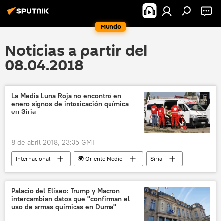
Mundo
Noticias a partir del
08.04.2018
La Media Luna Roja no encontró en
enero signos de intoxicación química
en Siria
8 de abril 2018, 23:35 GMT
Internacional
🌍 Oriente Medio
Siria
Duma
Guta Oriental
Media Luna Roja
ataque químico
Palacio del Elíseo: Trump y Macron
intercambian datos que "confirman el
armas químicas
noticias
uso de armas químicas en Duma"