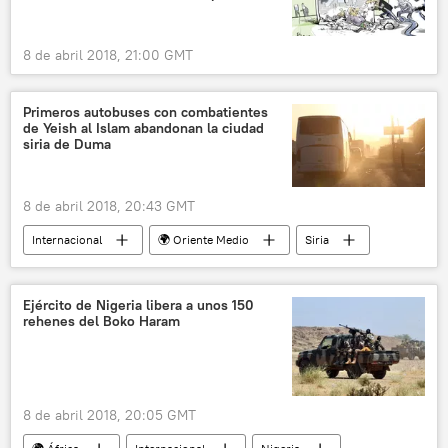
8 de abril 2018, 21:00 GMT
Primeros autobuses con combatientes
de Yeish al Islam abandonan la ciudad
siria de Duma
8 de abril 2018, 20:43 GMT
Internacional
🌍 Oriente Medio
Siria
Duma
Guta Oriental
Yeish al Islam
noticias
Ejército de Nigeria libera a unos 150
rehenes del Boko Haram
8 de abril 2018, 20:05 GMT