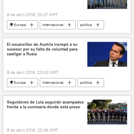
8 de abril 2018, 23:27 GMT
🌍 Europa
Internacional
política
🌍 Oriente Medio
América del Norte
EEUU amenaza con atacar Siria por el supuesto ataque químico en Duma
El excanciller de Austria increpó a su
sucesor por su falta de voluntad para
EEUU
Siria
Francia
Duma
castigar a Rusia
Donald Trump
Emmanuel Macron
armas químicas
ataque químico
8 de abril 2018, 23:00 GMT
noticias
🌍 Europa
Internacional
política
Rusia
Reino Unido
Austria
Unión Europea (UE)
Sebastian Kurz
Seguidores de Lula seguirán acampados
frente a la comisaría donde está preso
Christian Kern
OTAN
crisis diplomática
noticias
8 de abril 2018, 22:49 GMT