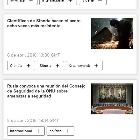
🌍 África
Internacional
Nigeria
Ejército de Nigeria
Boko Haram
rehenes
noticias
Científicos de Siberia hacen el acero
ocho veces más resistente
8 de abril 2018, 19:30 GMT
Ciencia
Siberia
Krasnoyarsk
acero
resistencia
aumento
Rusia
noticias
Rusia convoca una reunión del Consejo
de Seguridad de la ONU sobre
amenazas a seguridad
8 de abril 2018, 19:14 GMT
Internacional
política