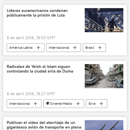
🌍 Oriente Medio
Rusia
Siria
Duma
Consejo de Seguridad de la ONU
Líderes suramericanos condenan
públicamente la prisión de Lula
noticias
8 de abril 2018, 18:53 GMT
América Latina
Internacional
Brasil
Luiz Inacio Lula da Silva
Evo Morales
Rafael Correa
Nicolás Maduro
Radicales de Yeish al Islam siguen
controlando la ciudad siria de Duma
Pablo Iglesias
Cristina Fernández de Kirchner
Partido de los Trabajadores (PT) de Brasil
prisión
Jean Luc Melenchon
8 de abril 2018, 18:27 GMT
noticias
Internacional
🌍 Oriente Medio
Siria
Guta Oriental
Guerra civil de Siria
evacuación
radicales
noticias
Publican el vídeo del aterrizaje de un
gigantesco avión de transporte en plena