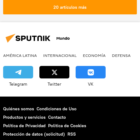
20 artículos más
Mundo
AMÉRICA LATINA
INTERNACIONAL
ECONOMÍA
DEFENSA
M
Telegram
Twitter
VK
Quiénes somos
Condiciones de Uso
Productos y servicios
Contacto
Política de Privacidad
Politica de Cookies
Protección de datos (solicitud)
RSS