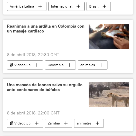
América Latina
Internacional
Brasil
Curitiba
Luiz Inacio Lula da Silva
Gleisi Hoffmann
Reaniman a una ardilla en Colombia con
un masaje cardiaco
Partido de los Trabajadores (PT) de Brasil
noticias
8 de abril 2018, 22:30 GMT
📹 Videoclub
Colombia
animales
ardilla
electricidad
corazón
ayuda
vida
Una manada de leones salva su orgullo
ante centenares de búfalos
8 de abril 2018, 22:00 GMT
📹 Videoclub
Zambia
animales
búfalo
naturaleza
leones