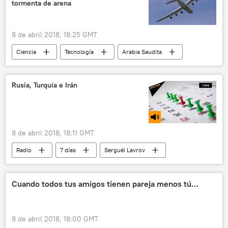
tormenta de arena
8 de abril 2018, 18:25 GMT
Ciencia
Tecnología
Arabia Saudita
Antónov
An-225 Mriya
aterrizaje
pista de aterrizaje
tormenta de arena
Rusia, Turquía e Irán
aviones
noticias
8 de abril 2018, 18:11 GMT
Radio
7 días
Serguéi Lavrov
Wang Yi
Serguéi Skripal
OTAN
VII Conferencia de Seguridad Internacional de Moscú
Cuando todos tus amigos tienen pareja menos tú…
seguridad
8 de abril 2018, 18:00 GMT