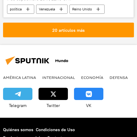
política
Venezuela
Reino Unido
Jorge Arreaza
Theresa May
noticias
20 artículos más
Mundo
AMÉRICA LATINA
INTERNACIONAL
ECONOMÍA
DEFENSA
M
Telegram
Twitter
VK
Quiénes somos
Condiciones de Uso