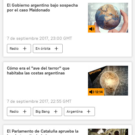
deportación
migración
menores
El Gobierno argentino bajo sospecha
por el caso Maldonado
inmigrantes indocumentados
DACA
7 de septiembre 2017, 23:00 GMT
Radio
En órbita
Desaparición de Santiago Maldonado
Argentina
Colombia
Meta
Cómo era el "ave del terror" que
habitaba las costas argentinas
Cataluña
Santiago Maldonado
Mauricio Macri
Federico Delgado
12:14
Papa Francisco
Mariano Rajoy
7 de septiembre 2017, 22:55 GMT
Adrián Zelaia
Gobierno de España
Radio
Big Bang
Argentina
Gobierno de Argentina
Mar del Plata
Chapadmalal
aves
Tribunal Constitucional de España
fósiles
águilas
terrorismo
Parlamento de Cataluña
desaparición forzada
El Parlamento de Cataluña aprueba la