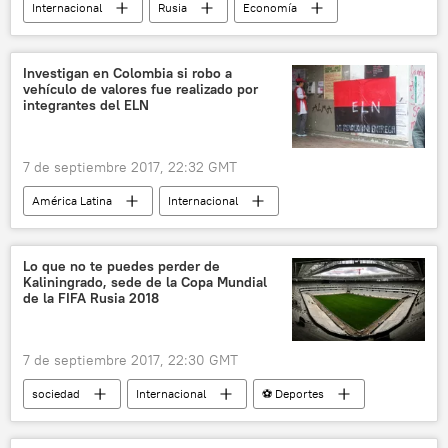
Internacional
Rusia
Economía
Ucrania
Antón Zharkov
transporte ferroviario
noticias
Investigan en Colombia si robo a
vehículo de valores fue realizado por
integrantes del ELN
7 de septiembre 2017, 22:32 GMT
América Latina
Internacional
Colombia
Ejército de Liberación Nacional (ELN) de Colombia
Lo que no te puedes perder de
Kaliningrado, sede de la Copa Mundial
robo
noticias
de la FIFA Rusia 2018
7 de septiembre 2017, 22:30 GMT
sociedad
Internacional
⚽ Deportes
Rusia
Mundial de Fútbol 2018 - Kaliningrado