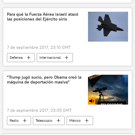
aterrizaje
noticias
Para qué la Fuerza Aérea israelí atacó
las posiciones del Ejército sirio
7 de septiembre 2017, 23:10 GMT
Defensa
Internacional
🌍 Oriente Medio
Siria
Benjamín Netanyahu
Iván Konoválov
"Trump jugó sucio, pero Obama creó la
máquina de deportación masiva"
noticias
7 de septiembre 2017, 23:05 GMT
Radio
Telescopio
México
EEUU
Barack Obama
Donald Trump