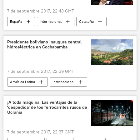
7 de septiembre 2017, 22:43 GMT
España
Internacional
Cataluña
Carles Puigdemont
referéndum
El referéndum del 1-O en Cataluña (2017)
Presidente boliviano inaugura central
hidroeléctrica en Cochabamba
noticias
7 de septiembre 2017, 22:39 GMT
América Latina
Internacional
Cochabamba
Bolivia
Evo Morales
central hidroeléctrica
noticias
¡A toda máquina! Las ventajas de la
'despedida' de los ferrocarriles rusos de
Ucrania
7 de septiembre 2017, 22:37 GMT