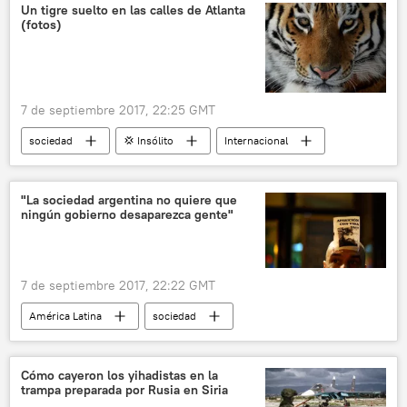
Kaliningrado
mar Báltico
visita
Un tigre suelto en las calles de Atlanta
(fotos)
fútbol
bosque
museo
viaje
estadio
costas
lugares
naturaleza
7 de septiembre 2017, 22:25 GMT
Mundial de Fútbol 2018 en Rusia
noticias
sociedad
💢 Insólito
Internacional
América del Norte
EEUU
tigres
circo
noticias
"La sociedad argentina no quiere que
ningún gobierno desaparezca gente"
7 de septiembre 2017, 22:22 GMT
América Latina
sociedad
Internacional
Desaparición de Santiago Maldonado
Cómo cayeron los yihadistas en la
trampa preparada por Rusia en Siria
Argentina
Santiago Maldonado