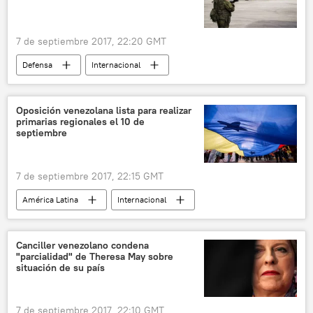
Marcos Peña
Patricia Bullrich
CIDH
ONU
desaparición forzada
noticias
7 de septiembre 2017, 22:20 GMT
Defensa
Internacional
🌍 Oriente Medio
Siria
Deir Ezzor
Serguéi Surovikin
Serguéi Rudskói
Oposición venezolana lista para realizar
primarias regionales el 10 de
ISIS
noticias
septiembre
7 de septiembre 2017, 22:15 GMT
América Latina
Internacional
Venezuela
MUD
elecciones
noticias
Canciller venezolano condena
"parcialidad" de Theresa May sobre
situación de su país
7 de septiembre 2017, 22:10 GMT