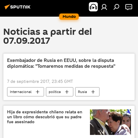
Mundo
Noticias a partir del
07.09.2017
Exembajador de Rusia en EEUU, sobre la disputa
diplomática: "Tomaremos medidas de respuesta"
7 de septiembre 2017, 23:45 GMT
Internacional
política
Rusia
América del Norte
EEUU
Serguéi Kisliak
Hija de expresidente chileno relata en
un libro cómo descubrió que su padre
El registro de las sedes diplomáticas rusas
fue asesinado
noticias