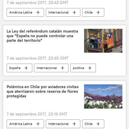
7 de septiembre 2017, 23:43 GMT
América Latina
Internacional
Chile
Augusto Pinochet
Eduardo Frei
libros
noticias
La Ley del referéndum catalán muestra
que "España no puede controlar una
parte del territorio"
7 de septiembre 2017, 23:40 GMT
España
Internacional
política
Cataluña
referéndum
secesión
El referéndum del 1-O en Cataluña (2017)
Polémica en Chile por aviadores civiles
que aterrizaron sobre reserva de flores
noticias
protegidas
7 de septiembre 2017, 23:16 GMT
América Latina
Internacional
Chile