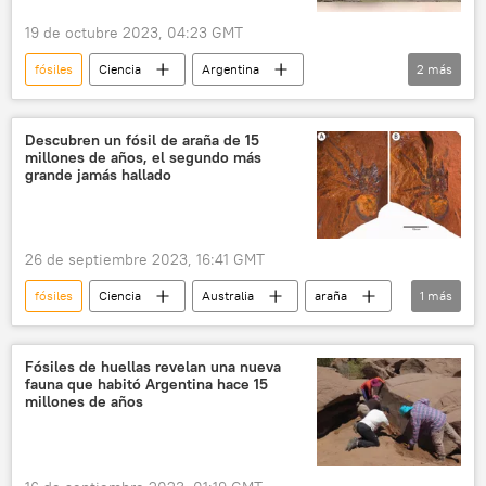
19 de octubre 2023, 04:23 GMT
fósiles
Ciencia
Argentina
2
más
Consejo Nacional de Investigaciones Científicas y Técnicas de Argentina (CONICET)
arqueología
Descubren un fósil de araña de 15
millones de años, el segundo más
grande jamás hallado
26 de septiembre 2023, 16:41 GMT
fósiles
Ciencia
Australia
araña
1
más
paleontología
Fósiles de huellas revelan una nueva
fauna que habitó Argentina hace 15
millones de años