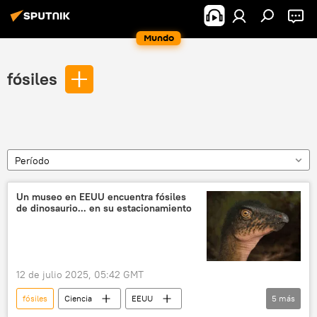
Mundo
fósiles
Período
Un museo en EEUU encuentra fósiles
de dinosaurio... en su estacionamiento
12 de julio 2025, 05:42 GMT
fósiles
Ciencia
EEUU
5
más