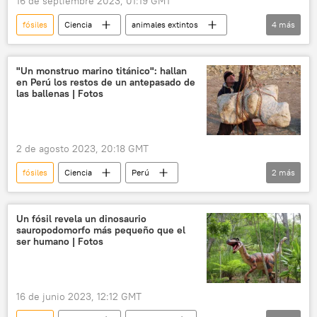
16 de septiembre 2023, 01:19 GMT
fósiles
Ciencia
animales extintos
4
más
La Rioja
Argentina
Consejo Nacional de Investigaciones Científicas y Técnicas de Argentina (CONICET)
"Un monstruo marino titánico": hallan
en Perú los restos de un antepasado de
paleontología
las ballenas | Fotos
2 de agosto 2023, 20:18 GMT
fósiles
Ciencia
Perú
2
más
paleontología
Italia
Un fósil revela un dinosaurio
sauropodomorfo más pequeño que el
ser humano | Fotos
16 de junio 2023, 12:12 GMT