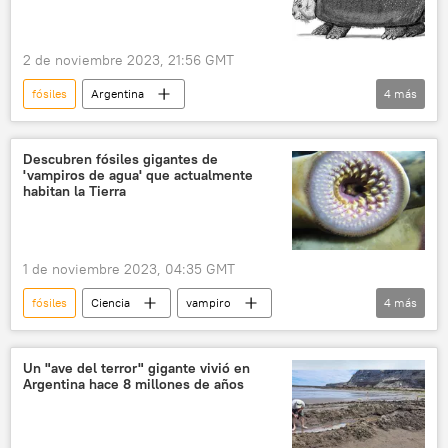
2 de noviembre 2023, 21:56 GMT
fósiles
Argentina
4
más
Consejo Nacional de Investigaciones Científicas y Técnicas de Argentina (CONICET)
paleontología
Ciencia
especies
Descubren fósiles gigantes de
'vampiros de agua' que actualmente
habitan la Tierra
1 de noviembre 2023, 04:35 GMT
fósiles
Ciencia
vampiro
4
más
medioambiente
Nature Communications
Francia
China
Un "ave del terror" gigante vivió en
Argentina hace 8 millones de años