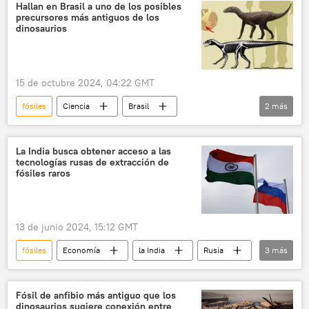
Hallan en Brasil a uno de los posibles
precursores más antiguos de los
dinosaurios
15 de octubre 2024, 04:22 GMT
fósiles
Ciencia
Brasil
2
más
Universidad Federal de Santa Maria (UFSM)
dinosaurios
La India busca obtener acceso a las
tecnologías rusas de extracción de
fósiles raros
13 de junio 2024, 15:12 GMT
fósiles
Economía
la India
Rusia
3
más
🌏 Asia
📈 Mercados y finanzas
🏛️ Compañías
Fósil de anfibio más antiguo que los
dinosaurios sugiere conexión entre