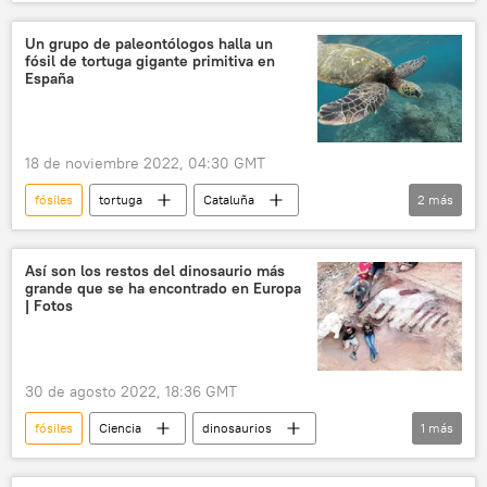
Un grupo de paleontólogos halla un
fósil de tortuga gigante primitiva en
España
18 de noviembre 2022, 04:30 GMT
fósiles
tortuga
Cataluña
2
más
Pirineos
paleontología
Ciencia
Así son los restos del dinosaurio más
grande que se ha encontrado en Europa
| Fotos
30 de agosto 2022, 18:36 GMT
fósiles
Ciencia
dinosaurios
1
más
Portugal