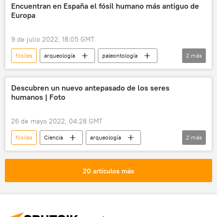
Encuentran en España el fósil humano más antiguo de
Europa
9 de julio 2022, 18:05 GMT
fósiles
arqueología
paleontología
2
más
Homo sapiens
Ciencia
Descubren un nuevo antepasado de los seres
humanos | Foto
26 de mayo 2022, 04:28 GMT
fósiles
Ciencia
arqueología
2
más
genealogía
humanos
20 artículos más