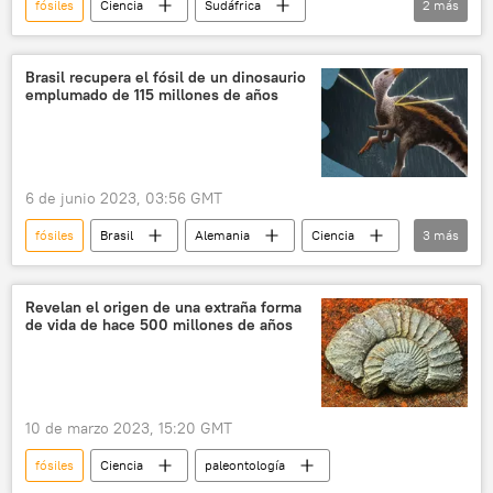
fósiles
Ciencia
Sudáfrica
2
más
dinosaurios
arqueología
Brasil recupera el fósil de un dinosaurio
emplumado de 115 millones de años
6 de junio 2023, 03:56 GMT
fósiles
Brasil
Alemania
Ciencia
3
más
paleontología
dinosaurios
🌎 América
Revelan el origen de una extraña forma
de vida de hace 500 millones de años
10 de marzo 2023, 15:20 GMT
fósiles
Ciencia
paleontología