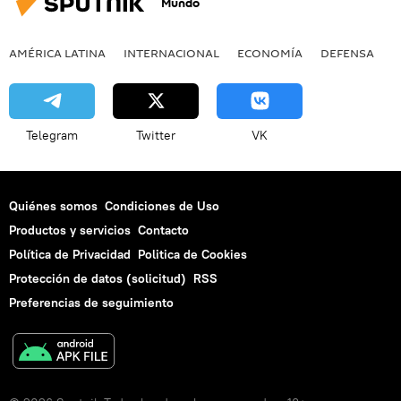
Mundo
AMÉRICA LATINA
INTERNACIONAL
ECONOMÍA
DEFENSA
M
Telegram
Twitter
VK
Quiénes somos
Condiciones de Uso
Productos y servicios
Contacto
Política de Privacidad
Politica de Cookies
Protección de datos (solicitud)
RSS
Preferencias de seguimiento