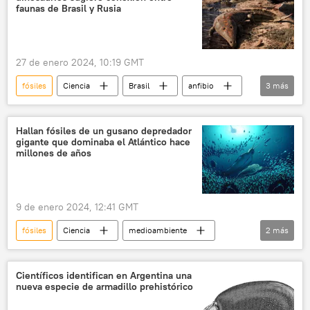
faunas de Brasil y Rusia
27 de enero 2024, 10:19 GMT
fósiles
Ciencia
Brasil
anfibio
3
más
paleontología
dinosaurios
Rusia
Hallan fósiles de un gusano depredador
gigante que dominaba el Atlántico hace
millones de años
9 de enero 2024, 12:41 GMT
fósiles
Ciencia
medioambiente
2
más
Groenlandia
animales
Científicos identifican en Argentina una
nueva especie de armadillo prehistórico