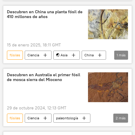
Albuquerque
🎭 Arte y cultura
Denver
dinosaurios
asombroso
Descubren en China una planta fósil de
410 millones de años
15 de enero 2025, 18:11 GMT
fósiles
Ciencia
🌏 Asia
China
1
más
plantas
Descubren en Australia el primer fósil
de mosca sierra del Mioceno
29 de octubre 2024, 12:13 GMT
fósiles
Ciencia
paleontología
2
más
Australia
Nueva Gales del Sur