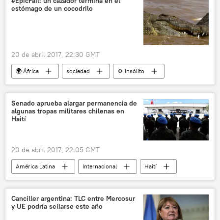
#EpicFail: un cazador termina en el
estómago de un cocodrilo
noticias
20 de abril 2017, 22:30 GMT
🌍 África
sociedad
💢 Insólito
Internacional
Zimbabue
cocodrilos
cazador
noticias
Senado aprueba alargar permanencia de
algunas tropas militares chilenas en
Haití
20 de abril 2017, 22:05 GMT
América Latina
Internacional
Haití
Chile
tropas
noticias
Canciller argentina: TLC entre Mercosur
y UE podría sellarse este año