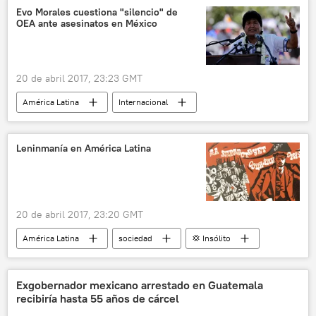
EEUU
Armada de EEUU
Bloomberg
Evo Morales cuestiona "silencio" de
OEA ante asesinatos en México
CH-53K
helicópteros
noticias
20 de abril 2017, 23:23 GMT
América Latina
Internacional
México
Bolivia
Evo Morales
Organización de Estados Americanos (OEA)
Leninmanía en América Latina
asesinato
noticias
20 de abril 2017, 23:20 GMT
América Latina
sociedad
💢 Insólito
🎭 Arte y cultura
Internacional
Rusia
Vladímir Lenin
nombres
Exgobernador mexicano arrestado en Guatemala
recibiría hasta 55 años de cárcel
Lenín Moreno
Revolución de Octubre