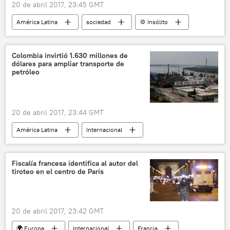
20 de abril 2017, 23:45 GMT
América Latina
sociedad
💢 Insólito
Internacional
Brasil
Carlos Cunha
Odebrecht
sobornos
pantimedias
Colombia invirtió 1.630 millones de
dólares para ampliar transporte de
noticias
petróleo
20 de abril 2017, 23:44 GMT
América Latina
Internacional
Colombia
petróleo
📈 Mercados y finanzas
noticias
Fiscalía francesa identifica al autor del
tiroteo en el centro de París
20 de abril 2017, 23:42 GMT
🌍 Europa
Internacional
Francia