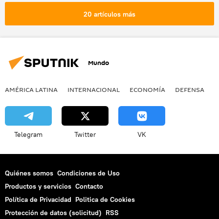
20 artículos más
Mundo
AMÉRICA LATINA
INTERNACIONAL
ECONOMÍA
DEFENSA
M
Telegram
Twitter
VK
Quiénes somos
Condiciones de Uso
Productos y servicios
Contacto
Política de Privacidad
Politica de Cookies
Protección de datos (solicitud)
RSS