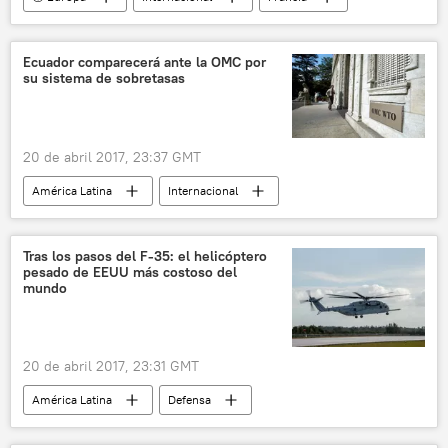
París
tiroteo
identificación
noticias
Ecuador comparecerá ante la OMC por
su sistema de sobretasas
20 de abril 2017, 23:37 GMT
América Latina
Internacional
Economía
Ecuador
Organización Mundial del Comercio (OMC)
Tras los pasos del F-35: el helicóptero
pesado de EEUU más costoso del
crisis económica
sobretasa
mundo
noticias
20 de abril 2017, 23:31 GMT
América Latina
Defensa
Internacional
América del Norte