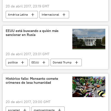
Unión Soviética (URSS)
noticias
20 de abril 2017, 23:19 GMT
América Latina
Internacional
Guatemala
México
Javier Duarte
cárcel
noticias
EEUU está buscando a quién más
sancionar en Rusia
20 de abril 2017, 23:01 GMT
política
EEUU
Donald Trump
acta Magnitski
Rusia
noticias
Histórico fallo: Monsanto comete
crímenes de lesa humanidad
20 de abril 2017, 23:00 GMT
sociedad
medioambiente