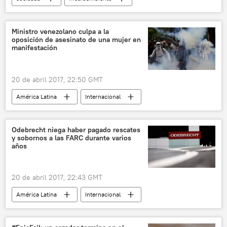
Internacional
Argentina
Monsanto
Bayer AG
Tribunal Internacional Monsanto
Ministro venezolano culpa a la
oposición de asesinato de una mujer en
agrotóxicos
agroindustria
glifosato
manifestación
soja transgénica
noticias
20 de abril 2017, 22:50 GMT
América Latina
Internacional
Venezuela
Néstor Reverol
asesinato
protestas
noticias
Odebrecht niega haber pagado rescates
y sobornos a las FARC durante varios
años
20 de abril 2017, 22:43 GMT
América Latina
Internacional
📰 Caso Odebrecht
Colombia
Odebrecht
FARC
sobornos