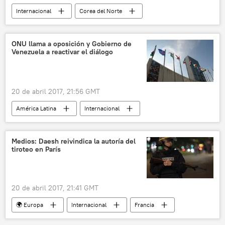
Internacional
Corea del Norte
Pionyang
Aeropuerto Internacional de Sunan
🌏 Asia
noticias
ONU llama a oposición y Gobierno de
Venezuela a reactivar el diálogo
20 de abril 2017, 21:56 GMT
América Latina
Internacional
Venezuela
ONU
noticias
Medios: Daesh reivindica la autoría del
tiroteo en París
20 de abril 2017, 21:41 GMT
🌍 Europa
Internacional
Francia
París
tiroteo
ISIS
noticias