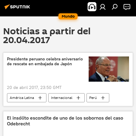
Mundo
Noticias a partir del
20.04.2017
Presidente peruano celebra aniversario
de rescate en embajada de Japón
20 de abril 2017, 23:50 GMT
América Latina
Internacional
Perú
Japón
Pedro Pablo Kuczynski
noticias
El insólito escondite de uno de los sobornos del caso
Odebrecht