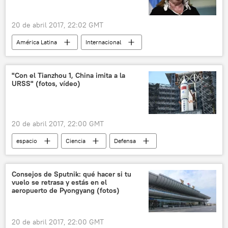
20 de abril 2017, 22:02 GMT
América Latina
Internacional
Economía
Argentina
Susana Malcorra
Mercosur
"Con el Tianzhou 1, China imita a la
URSS" (fotos, vídeo)
Tratado de Libre Comercio (TLC)
Unión Europea (UE)
noticias
20 de abril 2017, 22:00 GMT
espacio
Ciencia
Defensa
Internacional
Rusia
China
Tianzhou 1
satélites
noticias
Consejos de Sputnik: qué hacer si tu
vuelo se retrasa y estás en el
aeropuerto de Pyongyang (fotos)
20 de abril 2017, 22:00 GMT