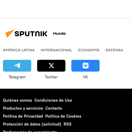
Mundo
AMÉRICA LATINA
INTERNACIONAL
ECONOMÍA
DEFENSA
M
Telegram
Twitter
VK
Quiénes somos
Condiciones de Uso
Productos y servicios
Contacto
Política de Privacidad
Politica de Cookies
Protección de datos (solicitud)
RSS
Preferencias de seguimiento