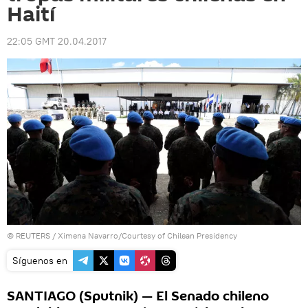
Haití
22:05 GMT 20.04.2017
©
REUTERS
/
Ximena Navarro/Courtesy of Chilean Presidency
Síguenos en
SANTIAGO (Sputnik) — El Senado chileno