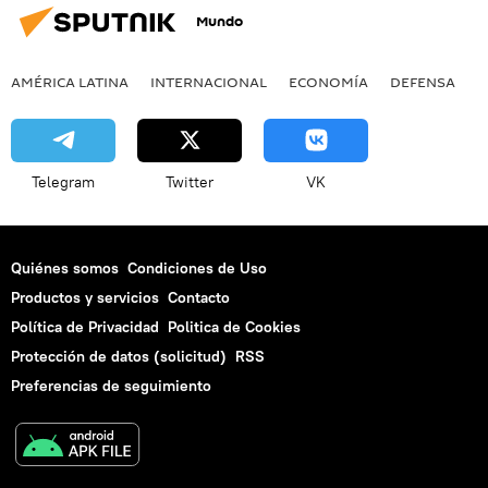
Mundo
AMÉRICA LATINA
INTERNACIONAL
ECONOMÍA
DEFENSA
M
Telegram
Twitter
VK
Quiénes somos
Condiciones de Uso
Productos y servicios
Contacto
Política de Privacidad
Politica de Cookies
Protección de datos (solicitud)
RSS
Preferencias de seguimiento