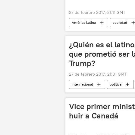
27 de febrero 2017, 21:11 GMT
América Latina
sociedad
Uruguay
aborto
em
¿Quién es el lati
que prometió ser l
Trump?
27 de febrero 2017, 21:01 GMT
Internacional
política
Keith Ellison
Partido Demócr
Vice primer minist
huir a Canadá