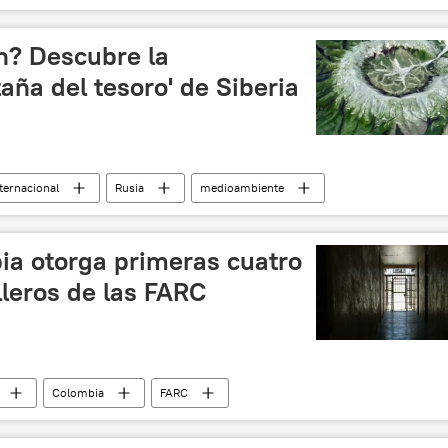
Brexit
Unión Europea (UE)
noticias
n? Descubre la
ña del tesoro' de Siberia
ternacional
Rusia
medioambiente
platino
Kondyor
noticias
ia otorga primeras cuatro
lleros de las FARC
Colombia
FARC
amnistía
noticias