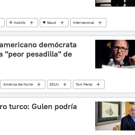
💢 Insólito
💗 Salud
Internacional
barazo
legislación
noticias
noamericano demócrata
a "peor pesadilla" de
América del Norte
EEUU
Tom Perez
ata (EEUU)
noticias
ro turco: Gulen podría