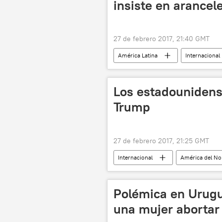
insiste en arancel
27 de febrero 2017, 21:40 GMT
América Latina
Internacional
México
Ildefonso Guajardo
Los estadounidens
Trump
27 de febrero 2017, 21:25 GMT
Internacional
América del No
Donald Trump
Twitter
Polémica en Urugua
una mujer abortar