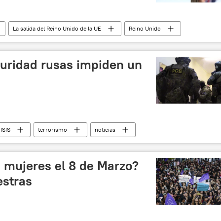
La salida del Reino Unido de la UE
Reino Unido
rexit
Unión Europea (UE)
noticias
guridad rusas impiden un
a
ISIS
terrorismo
noticias
s mujeres el 8 de Marzo?
estras