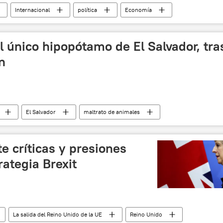
Internacional
política
Economía
mujeres
huelga
desigualdad
ios
noticias
l único hipopótamo de El Salvador, tra
n
El Salvador
maltrato de animales
e críticas y presiones
rategia Brexit
La salida del Reino Unido de la UE
Reino Unido