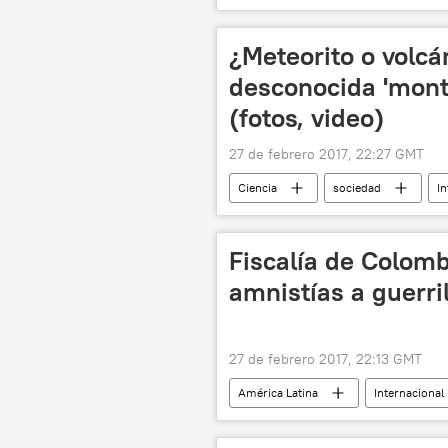
Theresa May
John Major
¿Meteorito o volcá
desconocida 'monta
(fotos, video)
27 de febrero 2017, 22:27 GMT
Ciencia
sociedad
In
Jabárovsk
Lejano Oriente
Fiscalía de Colomb
amnistías a guerri
27 de febrero 2017, 22:13 GMT
América Latina
Internacional
Fiscalía General de Colombia