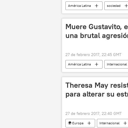
América Latina
sociedad
Día Internacional de la Mujer
violencia de género
feminicid
Muere Gustavito, e
una brutal agresió
27 de febrero 2017, 22:45 GMT
América Latina
Internacional
hipopótamo
noticias
Theresa May resist
para alterar su est
27 de febrero 2017, 22:40 GMT
🌍 Europa
Internacional