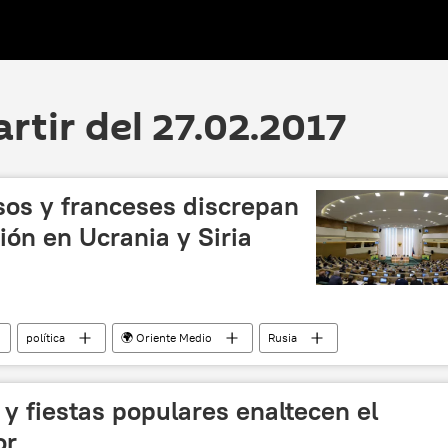
artir del 27.02.2017
sos y franceses discrepan
ción en Ucrania y Siria
política
🌍 Oriente Medio
Rusia
ia
Konstantín Kosachov
Senado de Francia
noticias
 y fiestas populares enaltecen el
or