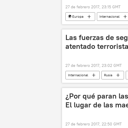
27 de febrero 2017, 23:15 GMT
🌍 Europa
Internacional
Parlamento de Reino Unido
B
Las fuerzas de se
atentado terrorist
27 de febrero 2017, 23:02 GMT
Internacional
Rusia
¿Por qué paran la
El lugar de las ma
27 de febrero 2017, 22:50 GMT