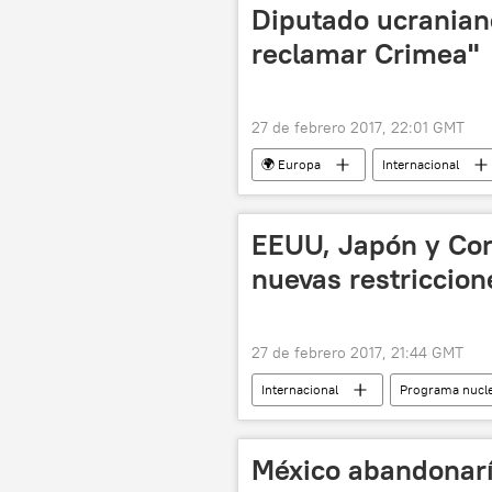
Diputado ucranian
reclamar Crimea"
27 de febrero 2017, 22:01 GMT
🌍 Europa
Internacional
Andréi Artemenko
Yuri Luts
EEUU, Japón y Cor
nuevas restriccion
27 de febrero 2017, 21:44 GMT
Internacional
Programa nucle
Corea del Sur
Corea del Nort
México abandonarí