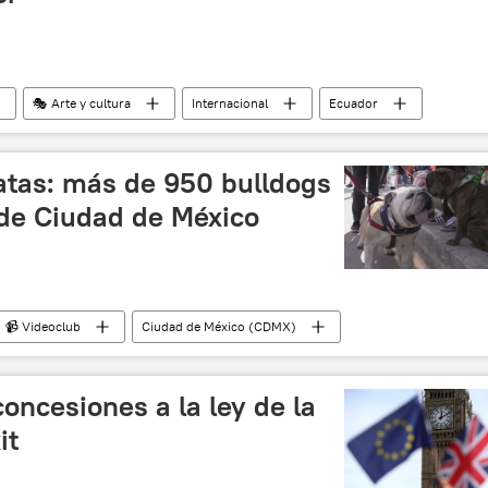
🎭 Arte y cultura
Internacional
Ecuador
cias
atas: más de 950 bulldogs
 de Ciudad de México
📹 Videoclub
Ciudad de México (CDMX)
noticias
oncesiones a la ley de la
it