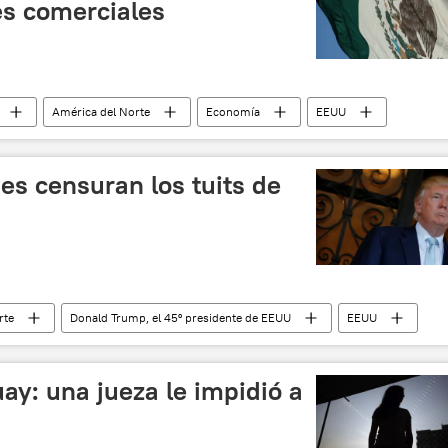
es comerciales
América del Norte
Economía
EEUU
TLCAN
noticias
es censuran los tuits de
rte
Donald Trump, el 45º presidente de EEUU
EEUU
encuesta
noticias
y: una jueza le impidió a