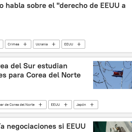
o habla sobre el "derecho de EEUU a
Crimea
Ucrania
EEUU
enko
Rusia
noticias
ea del Sur estudian
es para Corea del Norte
ar de Corea del Norte
EEUU
Japón
e
🌏 Asia
noticias
a negociaciones si EEUU