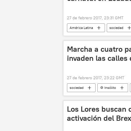
27 de febrero 2017, 23:31 GMT
América Latina
sociedad
carnaval
fiesta
noti
Marcha a cuatro p
invaden las calles
27 de febrero 2017, 23:22 GMT
sociedad
💢 Insólito
Libro de los Récords Guinness
Los Lores buscan c
activación del Brex