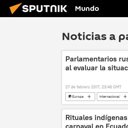
Mundo
Noticias a p
Parlamentarios ru
al evaluar la situa
27 de febrero 2017, 23:46 GMT
🌍 Europa
Internacional
Francia
Ucrania
Sir
El Consejo de la Federación de Rusia
Rituales indígenas
carnaval en Ecuad