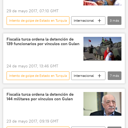
29 de mayo 2017, 07:10 GMT
Intento de golpe de Estado en Turquía
Internacional
3
más
política
🌍 Oriente Medio
noticias
Fiscalía turca ordena la detención de
139 funcionarios por vínculos con Gulen
24 de mayo 2017, 13:46 GMT
Intento de golpe de Estado en Turquía
Internacional
7
más
política
🌍 Oriente Medio
Turquía
Fethulá Gulen
detención
militares
Fiscalía turca ordena la detención de
144 militares por vínculos con Gulen
noticias
23 de mayo 2017, 09:19 GMT