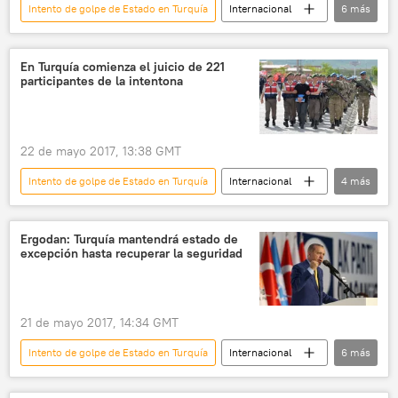
Intento de golpe de Estado en Turquía
Internacional
6
más
política
🌍 Oriente Medio
Turquía
Fethulá Gulen
detención
noticias
En Turquía comienza el juicio de 221
participantes de la intentona
22 de mayo 2017, 13:38 GMT
Intento de golpe de Estado en Turquía
Internacional
4
más
🌍 Oriente Medio
Turquía
juicio
noticias
Ergodan: Turquía mantendrá estado de
excepción hasta recuperar la seguridad
21 de mayo 2017, 14:34 GMT
Intento de golpe de Estado en Turquía
Internacional
6
más
política
🌍 Oriente Medio
Turquía