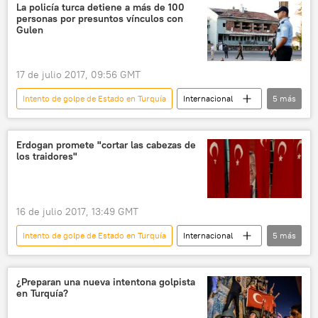
Fethulá Gulen
FETO
detención
La policía turca detiene a más de 100
personas por presuntos vínculos con
militares
vínculos
noticias
Gulen
17 de julio 2017, 09:56 GMT
Intento de golpe de Estado en Turquía
Internacional
5
más
🌍 Oriente Medio
Turquía
Fethulá Gulen
detención
noticias
Erdogan promete "cortar las cabezas de
los traidores"
16 de julio 2017, 13:49 GMT
Intento de golpe de Estado en Turquía
Internacional
5
más
🌍 Oriente Medio
Turquía
Recep Tayyip Erdogan
Fethulá Gulen
¿Preparan una nueva intentona golpista
en Turquía?
noticias