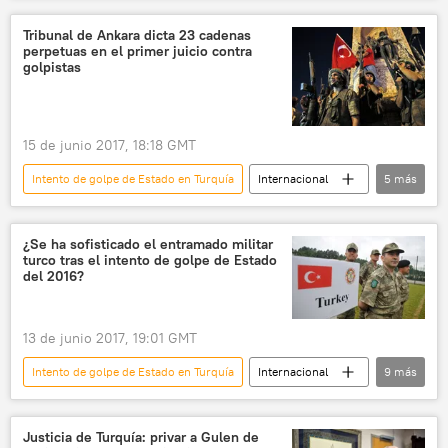
Alexis Tsipras
Binali Yildirim
Tribunal de Ankara dicta 23 cadenas
perpetuas en el primer juicio contra
noticias
golpistas
15 de junio 2017, 18:18 GMT
Intento de golpe de Estado en Turquía
Internacional
5
más
🌍 Oriente Medio
Turquía
cadena perpetua
condena
noticias
¿Se ha sofisticado el entramado militar
turco tras el intento de golpe de Estado
del 2016?
13 de junio 2017, 19:01 GMT
Intento de golpe de Estado en Turquía
Internacional
9
más
política
🌍 Oriente Medio
Turquía
EEUU
Unión Europea (UE)
Siria
Justicia de Turquía: privar a Gulen de