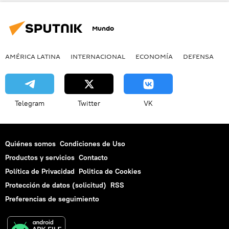
Mundo
AMÉRICA LATINA
INTERNACIONAL
ECONOMÍA
DEFENSA
M
Telegram
Twitter
VK
Quiénes somos
Condiciones de Uso
Productos y servicios
Contacto
Política de Privacidad
Politica de Cookies
Protección de datos (solicitud)
RSS
Preferencias de seguimiento