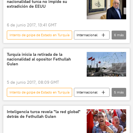
nacionalidad turca no impide su
OTAN
🛡️ Fuerzas Armadas
noticias
extradición de EEUU
6 de junio 2017, 13:41 GMT
Intento de golpe de Estado en Turquía
Internacional
6
más
🌍 Oriente Medio
Turquía
Fethulá Gulen
detención
Turquía inicia la retirada de la
nacionalidad al opositor Fethullah
nacionalidad
noticias
Gulen
5 de junio 2017, 08:09 GMT
Intento de golpe de Estado en Turquía
Internacional
5
más
política
🌍 Oriente Medio
Turquía
Fethulá Gulen
noticias
Inteligencia turca revela "la red global"
detrás de Fethullah Gulen