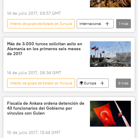
14 de julio 2017, 09:57 GMT
Intento de golpe de Estado en Turquía
Internacional
7
más
política
🌍 Oriente Medio
Turquía
Binali Yildirim
Fethulá Gulen
FETO
Más de 3.000 turcos solicitan asilo en
Alemania en los primeros seis meses
noticias
de 2017
14 de julio 2017, 06:34 GMT
Intento de golpe de Estado en Turquía
🌍 Europa
9
más
Internacional
🌍 Oriente Medio
Turquía
Alemania
Fethulá Gulen
Fiscalía de Ankara ordena detención de
43 funcionarios del Gobierno por
FETO
refugiados
asilo
vínculos con Gulen
noticias
10 de julio 2017, 13:44 GMT