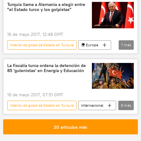
Recep Tayyip Erdogan
estado de excepción
Turquía llama a Alemania a elegir entre
"el Estado turco y los golpistas"
noticias
16 de mayo 2017, 12:48 GMT
Intento de golpe de Estado en Turquía
🌍 Europa
7
más
Internacional
política
🌍 Oriente Medio
Alemania
Turquía
La fiscalía turca ordena la detención de
85 'gulenistas' en Energía y Educación
Binali Yildirim
noticias
16 de mayo 2017, 07:51 GMT
Intento de golpe de Estado en Turquía
Internacional
8
más
política
🌍 Oriente Medio
Turquía
Fethulá Gulen
FETO
detención
20 artículos más
militares
noticias