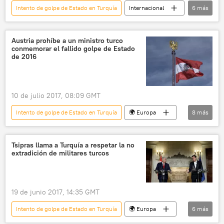
Intento de golpe de Estado en Turquía
Internacional
6
más
🌍 Oriente Medio
Turquía
Fethulá Gulen
FETO
detención
Austria prohíbe a un ministro turco
conmemorar el fallido golpe de Estado
noticias
de 2016
10 de julio 2017, 08:09 GMT
Intento de golpe de Estado en Turquía
🌍 Europa
8
más
Internacional
política
🌍 Oriente Medio
Turquía
Austria
Tsipras llama a Turquía a respetar la no
extradición de militares turcos
Nihat Zeybekci
conmemoración
noticias
19 de junio 2017, 14:35 GMT
Intento de golpe de Estado en Turquía
🌍 Europa
6
más
Internacional
Turquía
Grecia