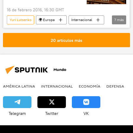
16 de febrero 2016, 16:30 GMT
Yuri Lutsenko
🌍 Europa
Internacional
7
más
Ucrania
Kiev
Arseni Yatseniuk
Rada Suprema
Bloque de Petró Poroshenko
20 artículos más
moción de censura
noticias
Mundo
AMÉRICA LATINA
INTERNACIONAL
ECONOMÍA
DEFENSA
M
Telegram
Twitter
VK