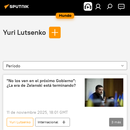
Mundo
Yuri Lutsenko
Período
"No los ven en el próximo Gobierno":
¿La era de Zelenski está terminando?
11 de noviembre 2025, 18:01 GMT
Yuri Lutsenko
Internacional
3
más