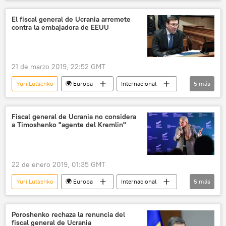
Volodímir Zelenski
política
Ucrania
El fiscal general de Ucrania arremete
contra la embajadora de EEUU
21 de marzo 2019, 22:52 GMT
Yuri Lutsenko
🌍 Europa
Internacional
5
más
política
EEUU
Ucrania
Marie Yovanovitch
noticias
Fiscal general de Ucrania no considera
a Timoshenko "agente del Kremlin"
22 de enero 2019, 01:35 GMT
Yuri Lutsenko
🌍 Europa
Internacional
5
más
política
Ucrania
Yulia Timoshenko
Rusia
noticias
Poroshenko rechaza la renuncia del
fiscal general de Ucrania