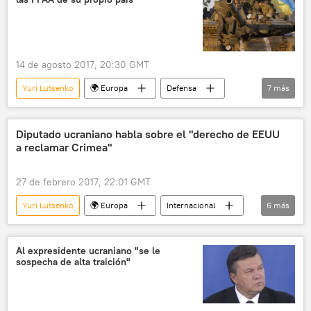
14 de agosto 2017, 20:30 GMT
Yuri Lutsenko
🌍 Europa
Defensa
7
más
Internacional
Economía
Ucrania
Volodímir Groisman
Diputado ucraniano habla sobre el "derecho de EEUU
a reclamar Crimea"
Ministerio de Defensa de Ucrania
corrupción
noticias
27 de febrero 2017, 22:01 GMT
Yuri Lutsenko
🌍 Europa
Internacional
6
más
Crimea
Ucrania
EEUU
Andréi Artemenko
Rusia
noticias
Al expresidente ucraniano "se le
sospecha de alta traición"