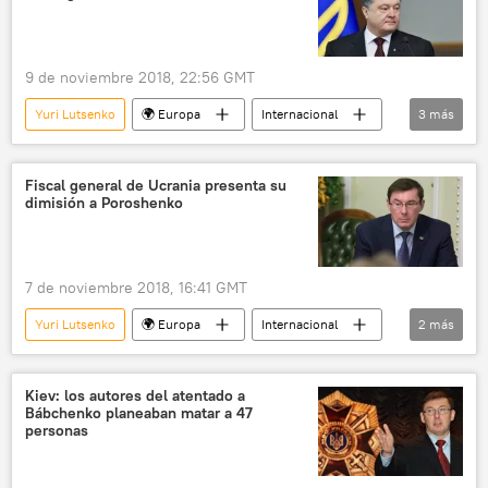
9 de noviembre 2018, 22:56 GMT
Yuri Lutsenko
🌍 Europa
Internacional
3
más
Ucrania
Petró Poroshenko
noticias
Fiscal general de Ucrania presenta su
dimisión a Poroshenko
7 de noviembre 2018, 16:41 GMT
Yuri Lutsenko
🌍 Europa
Internacional
2
más
Ucrania
noticias
Kiev: los autores del atentado a
Bábchenko planeaban matar a 47
personas