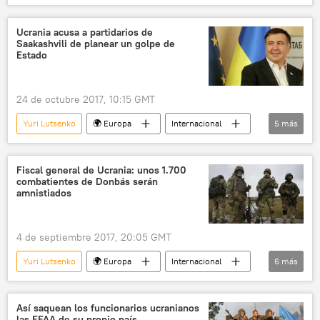
política
Ucrania
fiscal general
noticias
Ucrania acusa a partidarios de
Saakashvili de planear un golpe de
Estado
24 de octubre 2017, 10:15 GMT
Yuri Lutsenko
🌍 Europa
Internacional
5
más
Nueva ola de protestas en Ucrania
Ucrania
Georgia
Mijaíl Saakashvili
noticias
Fiscal general de Ucrania: unos 1.700
combatientes de Donbás serán
amnistiados
4 de septiembre 2017, 20:05 GMT
Yuri Lutsenko
🌍 Europa
Internacional
6
más
Ucrania
Donbás
Petró Poroshenko
amnistía
ley
noticias
Así saquean los funcionarios ucranianos
las FFAA de su propio país