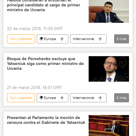
Medios consideran a Groisman el
principal candidato al cargo de primer
📰 Conflicto en el este de Ucrania (2014-2022)
ministro de Ucrania
noticias
22 de marzo 2016, 11:06 GMT
Yuri Lutsenko
🌍 Europa
Internacional
9
más
política
Ucrania
Arseni Yatseniuk
Arsén Avákov
Pável Petrenko
Bloque de Poroshenko excluye que
Yatseniuk siga como primer ministro de
Volodímir Groisman
Ucrania
Bloque de Petró Poroshenko
Rada Suprema
noticias
21 de marzo 2016, 14:01 GMT
Yuri Lutsenko
🌍 Europa
Internacional
5
más
política
Ucrania
Arseni Yatseniuk
Bloque de Petró Poroshenko
noticias
Presentan al Parlamento la moción de
censura contra el Gabinete de Yatseniuk