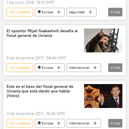
1 de junio 2018, 19:41 GMT
Yuri Lutsenko
🌍 Europa
seguridad
9
más
sociedad
Internacional
política
Rusia
El opositor Mijaíl Saakashvili desafía al
fiscal general de Ucrania
Desmienten el asesinato del periodista ruso Bábchenko en Ucrania
Ucrania
Arkadi Bábchenko
SBU
noticias
6 de diciembre 2017, 08:44 GMT
Yuri Lutsenko
🌍 Europa
Internacional
4
más
Ucrania
Mijaíl Saakashvili
fiscal general
noticias
Este es el beso del fiscal general de
Ucrania que está dando que hablar
(fotos)
3 de diciembre 2017, 18:44 GMT
Yuri Lutsenko
🌍 Europa
Internacional
4
más