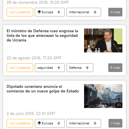
28 de noviembre 2016, 15:25 GMT
Yuri Lutsenko
🌍 Europa
Internacional
4
más
Ucrania
Víctor Yanukóvich
alta traición
noticias
El ministro de Defensa ruso engrosa la
lista de los que amenazan la seguridad
de Ucrania
22 de agosto 2016, 17:20 GMT
Yuri Lutsenko
seguridad
Defensa
5
más
Internacional
Rusia
Ucrania
Serguéi Shoigú
noticias
Diputado ucraniano anuncia el
comienzo de un nuevo golpe de Estado
2 de julio 2016, 22:01 GMT
Yuri Lutsenko
🌍 Europa
Internacional
7
más