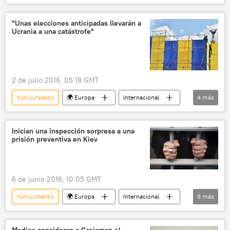
Ucrania
Igor Mosiychuk
Valentín Lijolit
Víctor Yanukóvich
"Unas elecciones anticipadas llevarán a
Ucrania a una catástrofe"
Rada Suprema
Euromaidán
noticias
2 de julio 2016, 05:18 GMT
Yuri Lutsenko
🌍 Europa
Internacional
4
más
política
Ucrania
elecciones
noticias
Inician una inspección sorpresa a una
prisión preventiva en Kiev
6 de junio 2016, 10:05 GMT
Yuri Lutsenko
🌍 Europa
Internacional
8
más
Ucrania
Vasili Gritsak
ONU
SBU
prisión
torturas