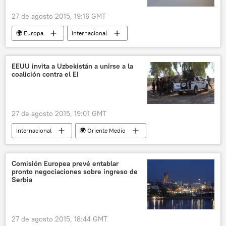
27 de agosto 2015, 19:16 GMT
🌍 Europa
Internacional
Situación económica en Ucrania
Ucrania
Fitch
deuda
noticias
EEUU invita a Uzbekistán a unirse a la
coalición contra el EI
27 de agosto 2015, 19:01 GMT
Internacional
🌍 Oriente Medio
Lucha contra el Estado Islámico
EEUU
Uzbekistán
Afganistán
Comisión Europea prevé entablar
pronto negociaciones sobre ingreso de
Daniel Rosenblum
Abdulasis Kamílov
Serbia
ISIS
noticias
27 de agosto 2015, 18:44 GMT