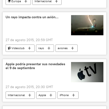
🌍 Europa
Internacional
Caso Edward Snowden
EEUU
Noruega
Edward Snowden
NSA
Un rayo impacta contra un avión…
NRK
Buró Federal de Investigaciones (FBI)
noticias
27 de agosto 2015, 20:59 GMT
📹 Videoclub
rayo
aviones
Apple podría presentar sus novedades
el 9 de septiembre
27 de agosto 2015, 20:30 GMT
Internacional
Apple
iPhone
Siri
teléfonos inteligentes
noticias