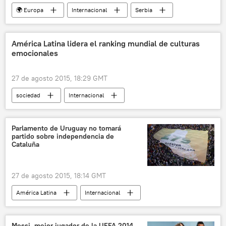
🌍 Europa
Internacional
Serbia
Johannes Hahn
Comisión Europea
noticias
América Latina lidera el ranking mundial de culturas
emocionales
27 de agosto 2015, 18:29 GMT
sociedad
Internacional
🎭 Arte y cultura
Bolivia
Nicaragua
Colombia
Ecuador
Guatemala
Parlamento de Uruguay no tomará
partido sobre independencia de
Costa Rica
El Salvador
Gallup
Cataluña
encuesta
Rusia
América Latina
noticias
27 de agosto 2015, 18:14 GMT
América Latina
Internacional
Cataluña
Uruguay
Jorge Meroni
Albert Royo
Roger Albinyana
Messi, mejor jugador de la UEFA 2014-