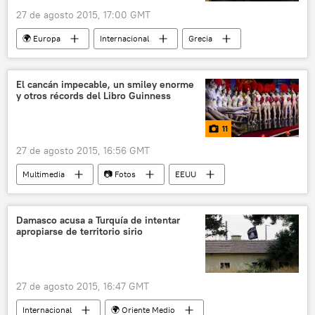
27 de agosto 2015, 17:00 GMT
🌍 Europa
Internacional
Grecia
Vasilikí Tanu-Jristofilu
Prokopis Pavlópulos
Alexis Tsipras
noticias
El cancán impecable, un smiley enorme
y otros récords del Libro Guinness
11
27 de agosto 2015, 16:56 GMT
Multimedia
📷 Fotos
EEUU
🌏 Australia y Oceanía
Hong Kong
Alemania
Filipinas
Manila
Damasco acusa a Turquía de intentar
apropiarse de territorio sirio
Chandra Bahadur Dangi
Sultan Kösen
Johanna Quaas
Cheyne Hultgren
Sam Heath
Expo Milán 2015
27 de agosto 2015, 16:47 GMT
Moulin Rouge
Libro de los Récords Guinness
Internacional
🌍 Oriente Medio