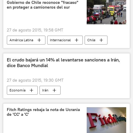
Gobierno de Chile reconoce "fracaso"
en proteger a camioneros del sur
27 de agosto 2015, 19:58 GMT
América Latina
Internacional
Chile
La Araucanía
Jorge Burgos
Confederación Nacional del Transporte de Carga
El crudo bajará un 14% al levantarse sanciones a Irán,
dice Banco Mundial
mapuches
noticias
27 de agosto 2015, 19:30 GMT
Economía
Irán
Shantayanan Devarajan
Banco Mundial
crudo
petróleo
Fitch Ratings rebaja la nota de Ucrania
de 'CC' a 'C'
Crisis del mercado petrolero mundial
Acuerdo sobre Irán
noticias