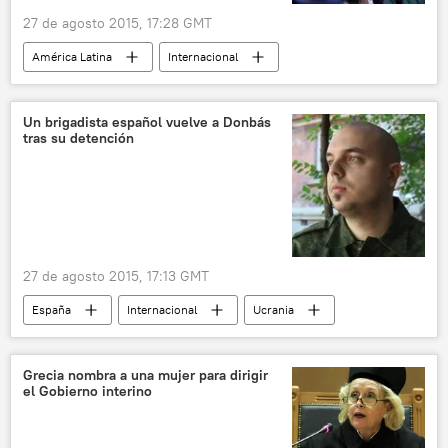
27 de agosto 2015, 17:28 GMT
América Latina
Internacional
Uruguay
Tabaré Vázquez
María Julia Muñoz
Danilo Astori
Un brigadista español vuelve a Donbás
tras su detención
Gobierno de Uruguay
Federación Nacional de Profesores de Enseñanza Secundaria (Fenapes)
huelga
educación
sindicatos
noticias
27 de agosto 2015, 17:13 GMT
España
Internacional
Ucrania
Héctor Arroyo
Situación en Donbás (verano de 2015)
Grecia nombra a una mujer para dirigir
el Gobierno interino
noticias