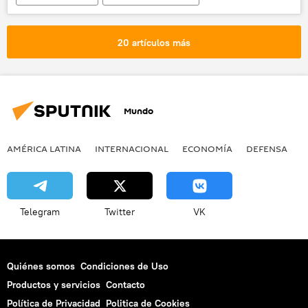
París
Reino Unido
Lucha contra el Estado Islámico
Turquía
Siria
Ali Haidar
ISIS
20 artículos más
noticias
Mundo
AMÉRICA LATINA
INTERNACIONAL
ECONOMÍA
DEFENSA
M
Telegram
Twitter
VK
Quiénes somos
Condiciones de Uso
Productos y servicios
Contacto
Política de Privacidad
Politica de Cookies