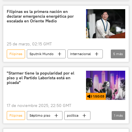
seguridad
Mindanao
Filipinas es la primera nación en
declarar emergencia energética por
escalada en Oriente Medio
25 de marzo, 02:15 GMT
Filipinas
Sputnik Mundo
Internacional
5
más
Israel
EEUU
Pentágono
Estrecho de Ormuz
"Starmer tiene la popularidad por el
piso y el Partido Laborista está en
📰 Escalada entre EEUU, Israel e Irán
picada"
1:50:03
17 de noviembre 2025, 22:50 GMT
Filipinas
Séptimo piso
política
1
más
Keir Starmer