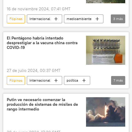
16 de noviembre 2024, 07:41 GMT
Filipinas
Internacional
medioambiente
3
más
sociedad
tifón
🌏 Asia
El Pentágono habría intentado
desprestigiar a la vacuna china contra
COVID-19
27 de julio 2024, 00:37 GMT
Filipinas
Internacional
política
7
más
seguridad
China
EEUU
Organización Mundial de la Salud
Sinovac
Putin ve necesario comenzar la
producción de sistemas de misiles de
COVID-19
vacunación contra el COVID-19
rango intermedio