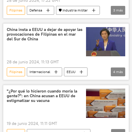
28 de junio 2024, 17:22 GMT
Filipinas
Defensa
🛡️ Industria militar
3
más
Vladímir Putin
EEUU
Rusia
China insta a EEUU a dejar de apoyar las
provocaciones de Filipinas en el mar
del Sur de China
28 de junio 2024, 11:13 GMT
Filipinas
Internacional
EEUU
4
más
China
🌏 Asia
mar del Sur de China
Tensión en el mar del Sur de China
"¿Por qué lo hicieron cuando moría la
gente?": en China acusan a EEUU de
estigmatizar su vacuna
19 de junio 2024, 11:11 GMT