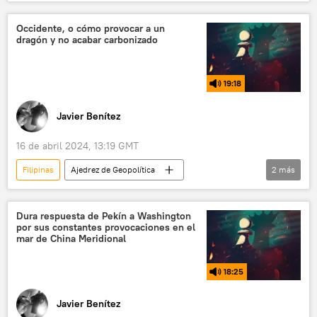
🛡️ Fuerzas Armadas
Fuerzas Armadas de Filipinas
Occidente, o cómo provocar a un
dragón y no acabar carbonizado
19:18
Javier Benítez
16 de abril 2024, 13:19 GMT
Filipinas
Ajedrez de Geopolítica
2
más
Casa Blanca
China
EEUU
Dura respuesta de Pekín a Washington
por sus constantes provocaciones en el
mar de China Meridional
18:25
Javier Benítez