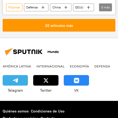
Filipinas
Defensa
China
EEUU
3
más
🌏 Asia
Fuerzas Armadas de China
🛡️ Fuerzas Armadas
20 artículos más
Mundo
AMÉRICA LATINA
INTERNACIONAL
ECONOMÍA
DEFENSA
M
Telegram
Twitter
VK
Quiénes somos
Condiciones de Uso