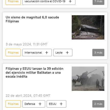
Filipinas
vacunación contra el COVID-19
7
más
Internacional
COVID-19
China
Reuters
Sinovac
💗 Salud
Un sismo de magnitud 6,0 sacude
Filipinas
EEUU
3 de mayo 2024, 11:31 GMT
Filipinas
Internacional
Leyte
3
más
medioambiente
terremoto
🌏 Asia
Filipinas y EEUU lanzan la 39 edición
del ejercicio militar Balikatan a una
escala inédita
22 de abril 2024, 07:45 GMT
Filipinas
Defensa
EEUU
2
más