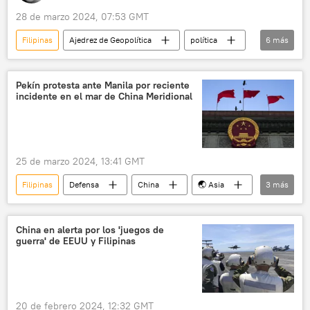
28 de marzo 2024, 07:53 GMT
Filipinas
Ajedrez de Geopolítica
política
6
más
seguridad
Antony J. Blinken
China
EEUU
Pekín protesta ante Manila por reciente
incidente en el mar de China Meridional
Universidad Nacional Autónoma de México (UNAM)
AUKUS
25 de marzo 2024, 13:41 GMT
Filipinas
Defensa
China
🌏 Asia
3
más
🛡️ Zonas de conflicto
disputa marítima
disputa territorial
China en alerta por los 'juegos de
guerra' de EEUU y Filipinas
20 de febrero 2024, 12:32 GMT