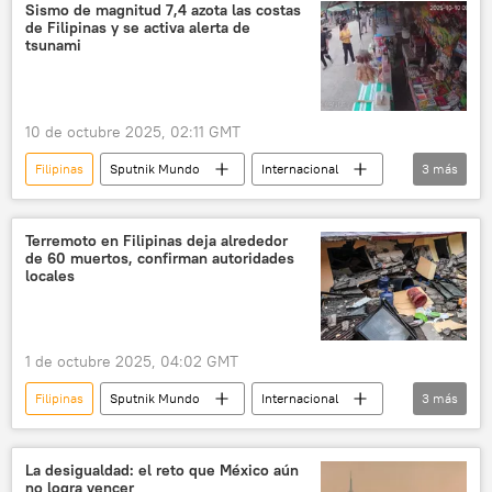
Sismo de magnitud 7,4 azota las costas
de Filipinas y se activa alerta de
tsunami
10 de octubre 2025, 02:11 GMT
Filipinas
Sputnik Mundo
Internacional
3
más
sociedad
EEUU
USGS
Terremoto en Filipinas deja alrededor
de 60 muertos, confirman autoridades
locales
1 de octubre 2025, 04:02 GMT
Filipinas
Sputnik Mundo
Internacional
3
más
sociedad
seguridad
terremoto
La desigualdad: el reto que México aún
no logra vencer