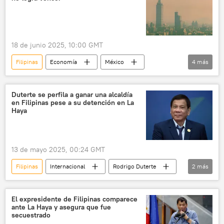
18 de junio 2025, 10:00 GMT
Filipinas
Economía
México
4
más
desigualdad
desigualdad social
Chile
sociedad
Duterte se perfila a ganar una alcaldía
en Filipinas pese a su detención en La
Haya
13 de mayo 2025, 00:24 GMT
Filipinas
Internacional
Rodrigo Duterte
2
más
Corte Penal Internacional (CPI)
detención
El expresidente de Filipinas comparece
ante La Haya y asegura que fue
secuestrado