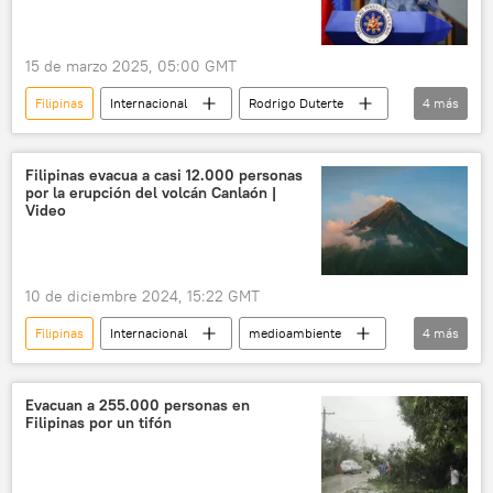
15 de marzo 2025, 05:00 GMT
Filipinas
Internacional
Rodrigo Duterte
4
más
política
seguridad
La Haya
Corte Penal Internacional (CPI)
Filipinas evacua a casi 12.000 personas
por la erupción del volcán Canlaón |
Video
10 de diciembre 2024, 15:22 GMT
Filipinas
Internacional
medioambiente
4
más
volcanes
erupción
sociedad
🌏 Asia
Evacuan a 255.000 personas en
Filipinas por un tifón