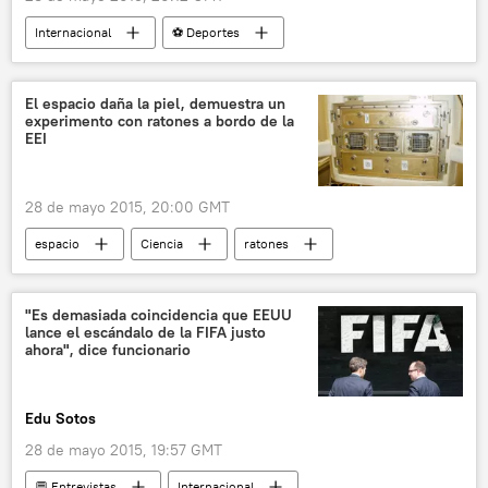
Internacional
⚽ Deportes
Escándalo de corrupción en la FIFA
México
Fernando Cerrilla
Joseph Blatter
El espacio daña la piel, demuestra un
experimento con ratones a bordo de la
Decio de María
Gustavo Guzmán
EEI
Víctor Garza
Alejandro Rodríguez
FIFA
Departamento de Justicia de EEUU
28 de mayo 2015, 20:00 GMT
CONCACAF
Federación Mexicana de Fútbol
espacio
Ciencia
ratones
noticias
Estación Espacial Internacional (EEI)
noticias
"Es demasiada coincidencia que EEUU
lance el escándalo de la FIFA justo
ahora", dice funcionario
Edu Sotos
28 de mayo 2015, 19:57 GMT
💬 Entrevistas
Internacional