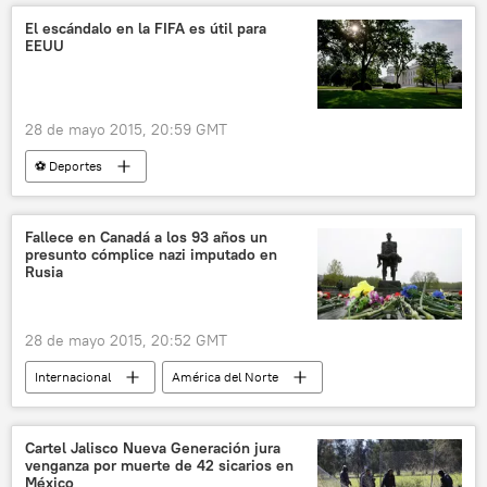
programa nuclear
🌏 Asia
El escándalo en la FIFA es útil para
EEUU
📰 Tensiones en la península de Corea
noticias
28 de mayo 2015, 20:59 GMT
⚽ Deportes
Escándalo de corrupción en la FIFA
EEUU
Alexander Rahr
FIFA
corrupción
Fallece en Canadá a los 93 años un
presunto cómplice nazi imputado en
noticias
Rusia
28 de mayo 2015, 20:52 GMT
Internacional
América del Norte
Canadá
Jatín
Vladímir Katriuk
noticias
Cartel Jalisco Nueva Generación jura
venganza por muerte de 42 sicarios en
México