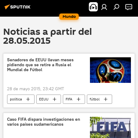
Mundo
Noticias a partir del
28.05.2015
Senadores de EEUU llevan meses
pidiendo que se retire a Rusia el
Mundial de Fútbol
28 de mayo 2015, 23:42 GMT
política
EEUU
FIFA
fútbol
Rusia, sede del Mundial de Fútbol 2018
Rusia
Mundial de Fútbol 2018 en Rusia
noticias
Caso FIFA dispara investigaciones en
varios países sudamericanos