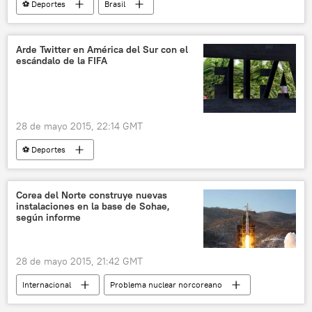
⚽ Deportes
Brasil
Romario da Souza Faria
Confederación Brasileña de Fútbol (CBF)
Arde Twitter en América del Sur con el
escándalo de la FIFA
fútbol
noticias
28 de mayo 2015, 22:14 GMT
⚽ Deportes
Escándalo de corrupción en la FIFA
América del Sur
FIFA
Twitter
Corea del Norte construye nuevas
instalaciones en la base de Sohae,
corrupción
noticias
según informe
28 de mayo 2015, 21:42 GMT
Internacional
Problema nuclear norcoreano
Corea del Norte
base de Sohae