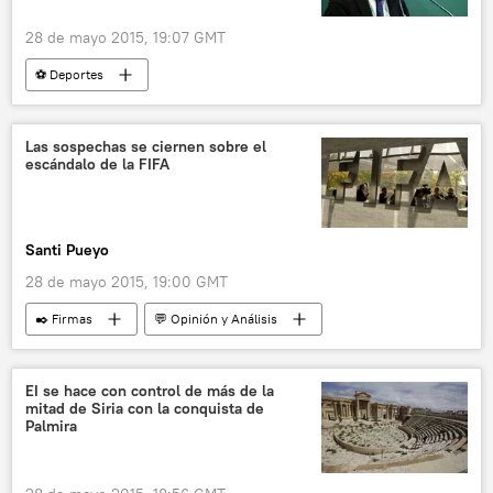
28 de mayo 2015, 19:07 GMT
⚽ Deportes
Escándalo de corrupción en la FIFA
Juan Ignacio Gardella
Sergio Jadue
Las sospechas se ciernen sobre el
escándalo de la FIFA
Danilo Díaz
FIFA
Datisa
Copa América 2015
noticias
Santi Pueyo
28 de mayo 2015, 19:00 GMT
✒️ Firmas
💬 Opinión y Análisis
Escándalo de corrupción en la FIFA
FIFA
corrupción
fútbol
EI se hace con control de más de la
mitad de Siria con la conquista de
Palmira