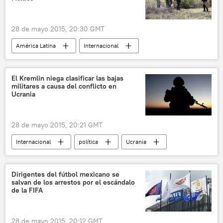
28 de mayo 2015, 20:30 GMT
América Latina
Internacional
México
Joaquín el 'Chapo' Guzmán
CJNG
noticias
El Kremlin niega clasificar las bajas
militares a causa del conflicto en
Ucrania
28 de mayo 2015, 20:21 GMT
Internacional
política
Ucrania
Donbás
Dmitri Peskov
Jeff Rathke
Rusia
noticias
Dirigentes del fútbol mexicano se
salvan de los arrestos por el escándalo
de la FIFA
28 de mayo 2015, 20:12 GMT