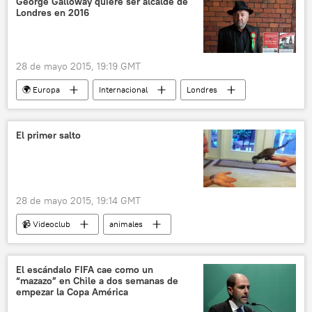
George Galloway quiere ser alcalde de
Londres en 2016
Asociación de Fútbol de Israel
noticias
28 de mayo 2015, 19:19 GMT
🌍 Europa
Internacional
Londres
Reino Unido
George Galloway
Naz Shah
Boris Johnson
noticias
El primer salto
28 de mayo 2015, 19:14 GMT
📹 Videoclub
animales
El escándalo FIFA cae como un
“mazazo” en Chile a dos semanas de
empezar la Copa América