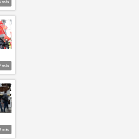
4
más
7
más
8
más