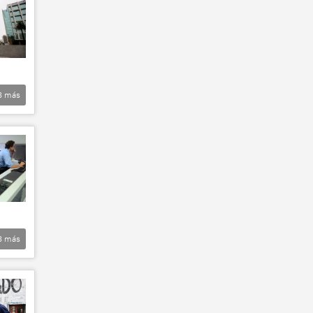
8
más
8
más