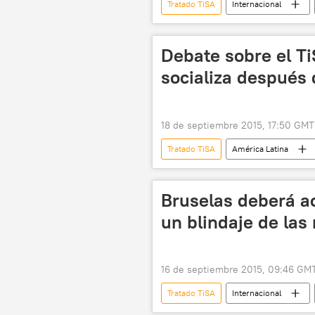
Tratado TiSA
Internacional
Organización Mundial del Comercio (
Debate sobre el T
socializa después d
18 de septiembre 2015, 17:50 GMT
Tratado TiSA
América Latina
Tabaré Vázquez
Rodolfo Nin 
TiSA
noticias
Bruselas deberá ac
un blindaje de las
16 de septiembre 2015, 09:46 GM
Tratado TiSA
Internacional
Comisión Europea
IU