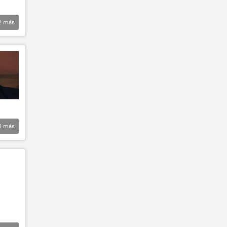
2
más
4
más