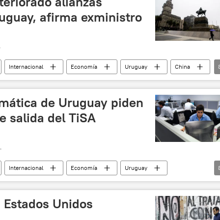
teriorado alianzas
uguay, afirma exministro
T
Internacional
Economía
Uruguay
China
niel Olesker
Instituto Cuesta Duarte
TiSA
noticias
mática de Uruguay piden
 salida del TiSA
T
Internacional
Economía
Uruguay
ez
Cámara Uruguaya de Tecnologías de la Información (CUTI)
mplio
TiSA
libre comercio
noticias
 Estados Unidos