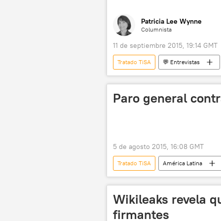
Patricia Lee Wynne
Columnista
11 de septiembre 2015, 19:14 GMT
Tratado TiSA
💬 Entrevistas
Japón
Alberto Couriel
ANTEL
Tratado de Libre Co
Paro general cont
5 de agosto 2015, 16:08 GMT
Tratado TiSA
América Latina
Antonio Elias
Roberto Kreim
Organización Mundial del Comercio (
Wikileaks revela q
firmantes