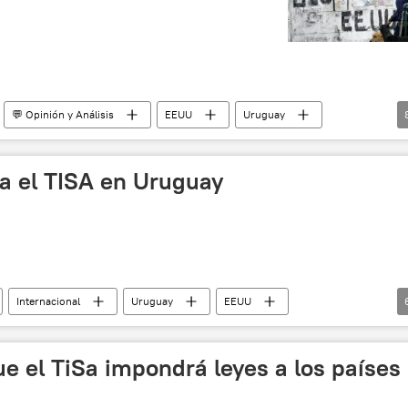
💬 Opinión y Análisis
EEUU
Uruguay
Tabaré Vázquez
Organización Mundial del Comercio (OMC)
mercio UE-EEUU
TiSA
Unión Europea (UE)
ra el TISA en Uruguay
Internacional
Uruguay
EEUU
erman
PIT-CNT
OMC)
TiSA
noticias
ue el TiSa impondrá leyes a los países