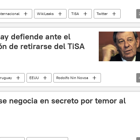
nternacional
WikiLeaks
TiSA
Twitter
ay defiende ante el
n de retirarse del TiSA
ruguay
EEUU
Rodolfo Nin Novoa
erry
TiSA
noticias
se negocia en secreto por temor al