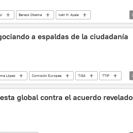
U
Barack Obama
Iván H. Ayala
EconoNuestra
TTIP
TiSA
TTP
gociando a espaldas de la ciudadanía
oma López
Comisión Europea
TiSA
TTIP
sta global contra el acuerdo revelado