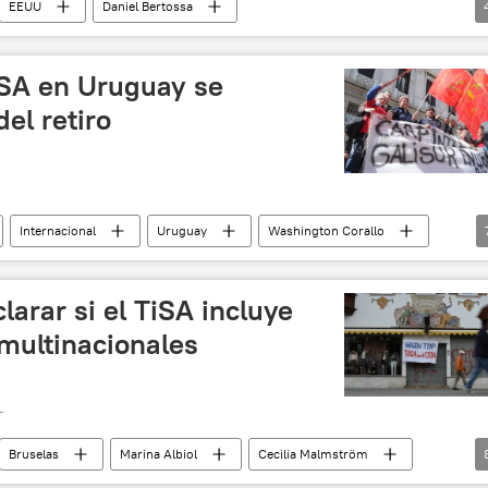
EEUU
Daniel Bertossa
OMC)
TiSA
Unión Europea (UE)
noticias
iSA en Uruguay se
el retiro
Internacional
Uruguay
Washington Corallo
Novoa
José Mujica
PIT-CNT
Frente Amplio
larar si el TiSA incluye
 multinacionales
T
Bruselas
Marina Albiol
Cecilia Malmström
ISDS
TiSA
TTIP