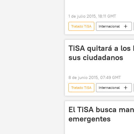
1 de julio 2015, 18:11 GMT
Tratado TiSA
Internacional
WikiLeaks
Unión Europea (U
TiSA quitará a los 
sus ciudadanos
8 de junio 2015, 07:49 GMT
Tratado TiSA
Internacional
Hong Kong
Turquía
Japón
Corea del Sur
El TiSA busca man
Taiwán
Costa Rica
emergentes
Liechtenstein
Edward Snowd
TiSA
EEUU
Parlam