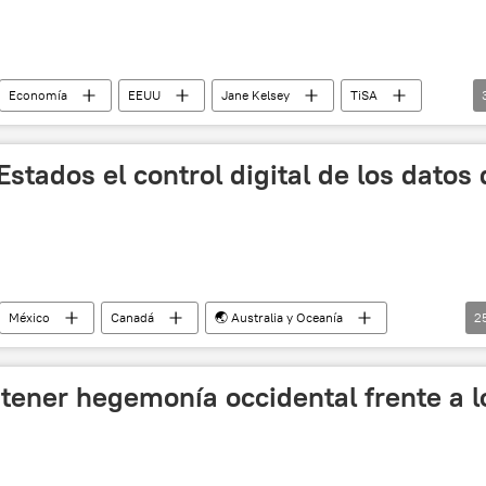
Economía
EEUU
Jane Kelsey
TiSA
E)
noticias
Estados el control digital de los datos
México
Canadá
🌏 Australia y Oceanía
2
Israel
Perú
Colombia
Pakistán
Chile
Noruega
Panamá
Suiza
tener hegemonía occidental frente a l
Paraguay
Islandia
Nueva Zelanda
en
Viviane Reding
Comisión Europea
ento Europeo
noticias