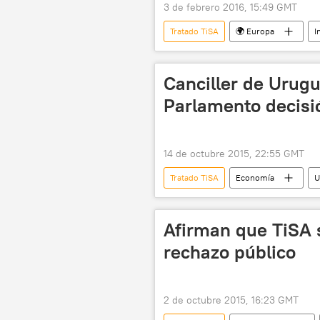
3 de febrero 2016, 15:49 GMT
Tratado TiSA
🌍 Europa
I
Unión Europea (UE)
noticias
Canciller de Urugu
Parlamento decisió
14 de octubre 2015, 22:55 GMT
Tratado TiSA
Economía
U
Marcos Otegui
Pedro Bordab
Afirman que TiSA 
rechazo público
2 de octubre 2015, 16:23 GMT