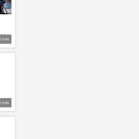
8
más
6
más