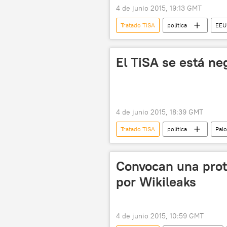
4 de junio 2015, 19:13 GMT
Tratado TiSA
política
EEU
Mario Rísquez Ramos
BRICS
Unión Europea (UE)
noticias
El TiSA se está ne
4 de junio 2015, 18:39 GMT
Tratado TiSA
política
Pal
IU
noticias
Convocan una prote
por Wikileaks
4 de junio 2015, 10:59 GMT