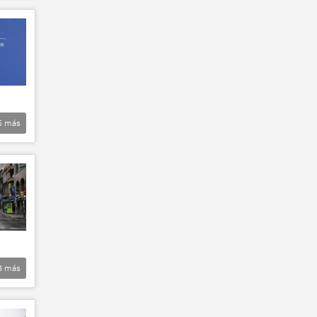
5
más
8
más