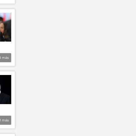
3
más
1
más