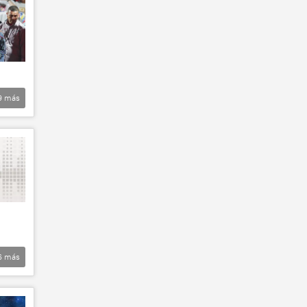
9
más
6
más