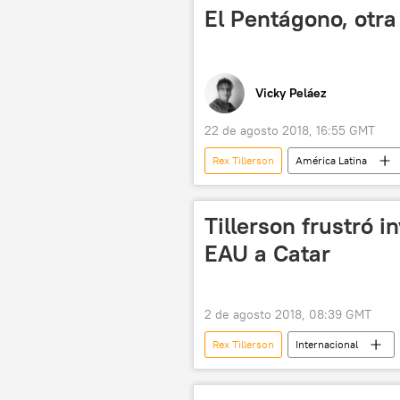
El Pentágono, otra
Vicky Peláez
22 de agosto 2018, 16:55 GMT
Rex Tillerson
América Latina
política
América del Norte
Mike Pompeo
Departamento 
Tillerson frustró i
EAU a Catar
2 de agosto 2018, 08:39 GMT
Rex Tillerson
Internacional
Arabia Saudita
Emiratos Ára