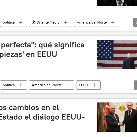
política
🌍 Oriente Medio
América del Norte
ut Cavusoglu
Mike Pompeo
noticias
 perfecta": qué significa
 piezas' en EEUU
política
América del Norte
EEUU
Donald Trump
Departamento de Estado (EEUU)
noticias
os cambios en el
stado el diálogo EEUU-