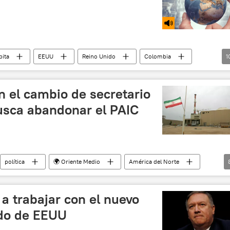
bita
EEUU
Reino Unido
Colombia
1
ump
Mike Pompeo
CIA
física
designación
confirmación
n el cambio de secretario
sca abandonar el PAIC
política
🌍 Oriente Medio
América del Norte
Trump
Mike Pompeo
Plan de Acción Integral Conjunto (PAIC)
noticias
 a trabajar con el nuevo
ado de EEUU