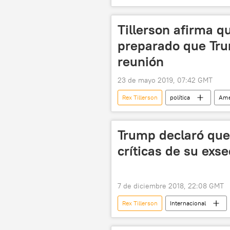
Venezuela
ExxonMobil
Tillerson afirma q
preparado que Tru
reunión
23 de mayo 2019, 07:42 GMT
Rex Tillerson
política
Amé
Vladímir Putin
Donald Trump
Trump declaró que 
críticas de su exs
7 de diciembre 2018, 22:08 GMT
Rex Tillerson
Internacional
noticias