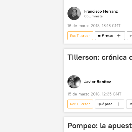
Francisco Herranz
Columnista
16 de marzo 2018, 13:16 GMT
Rex Tillerson
✒️ Firmas
I
EEUU
Corea del Norte
CIA
gobierno
admin
Tillerson: crónica
Javier Benítez
15 de marzo 2018, 12:35 GMT
Rex Tillerson
Qué pasa
R
CIA
Pompeo: la apuesta