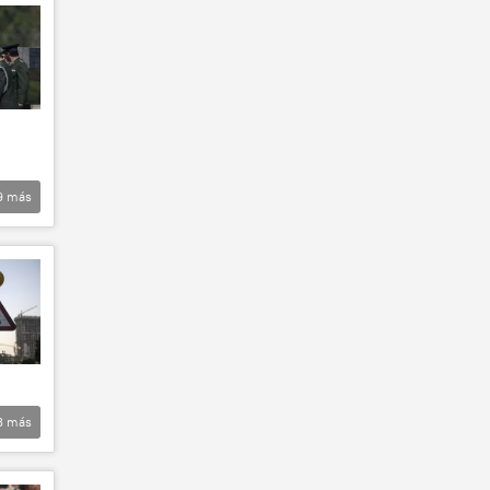
9
más
3
más