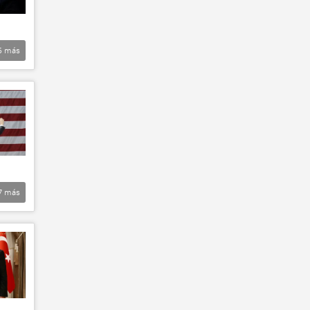
5
más
7
más