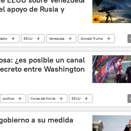
el apoyo de Rusia y
Radio
EEUU
Venezuela
Donald Trump
torturas
relaciones internacionales
osa: ¿es posible un canal
ecreto entre Washington
política
Corea del Norte
EEUU
Mike Pompeo
Departamento de Estado (EEUU)
gobierno a su medida