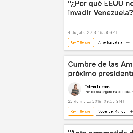
"¿Por qué EEUU n
invadir Venezuela?
4 de julio 2018, 16:38 GMT
Rex Tillerson
América Latina
Venezuela
Colombia
Herbert Raymond McMaster
Cumbre de las Amé
próximo president
Telma Luzzani
Periodista argentina especializ
22 de marzo 2018, 09:55 GMT
Rex Tillerson
Voces del Mundo
Pedro Pablo Kuczynski
Mike
La incertidumbre se cierne sobre la sit
"Ante arremetida 