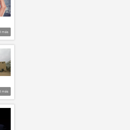
0
más
8
más