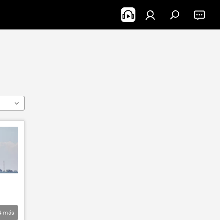
4
más