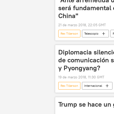
será fundamental 
China"
21 de marzo 2018, 22:05 GMT
Rex Tillerson
Telescopio
Mike Pompeo
medidas
Diplomacia silenci
de comunicación s
y Pyongyang?
19 de marzo 2018, 11:30 GMT
Rex Tillerson
Internacional
Donald Trump
Kim Jong-un
🌏 Asia
noticias
Trump se hace un 