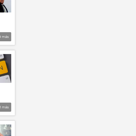
9
más
1
más