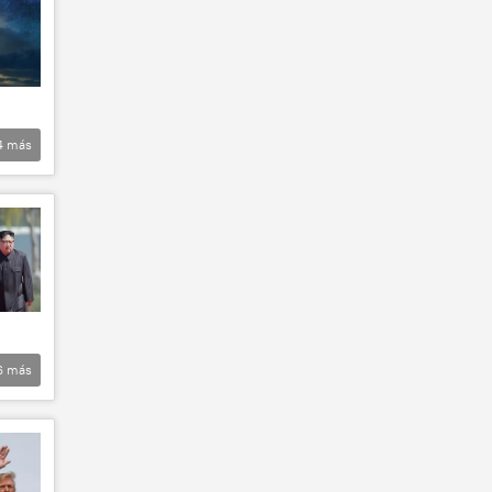
4
más
6
más