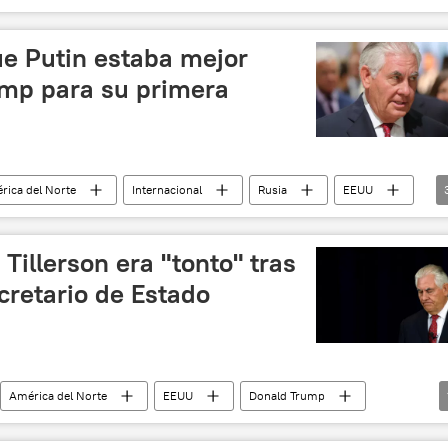
Chevron
📈 Mercados y finanzas
ue Putin estaba mejor
mp para su primera
rica del Norte
Internacional
Rusia
EEUU
noticias
Tillerson era "tonto" tras
ecretario de Estado
América del Norte
EEUU
Donald Trump