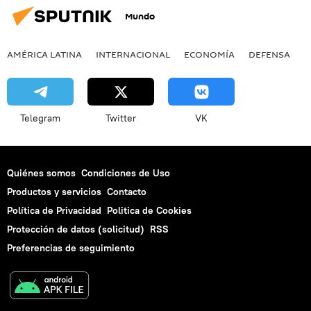
Mundo
AMÉRICA LATINA
INTERNACIONAL
ECONOMÍA
DEFENSA
M
Telegram
Twitter
VK
Quiénes somos
Condiciones de Uso
Productos y servicios
Contacto
Política de Privacidad
Politica de Cookies
Protección de datos (solicitud)
RSS
Preferencias de seguimiento