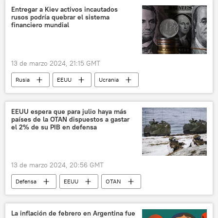
Entregar a Kiev activos incautados
rusos podría quebrar el sistema
financiero mundial
13 de marzo 2024, 21:15 GMT
Rusia
EEUU
Ucrania
Economía
📰 Consecuencias económicas de las sanciones occidentales contra Rusia
EEUU espera que para julio haya más
países de la OTAN dispuestos a gastar
📈 Mercados y finanzas
el 2% de su PIB en defensa
13 de marzo 2024, 20:56 GMT
Defensa
EEUU
OTAN
🛡️ Fuerzas Armadas
Occidente
seguridad
🌍 Europa
Donald Trump
La inflación de febrero en Argentina fue