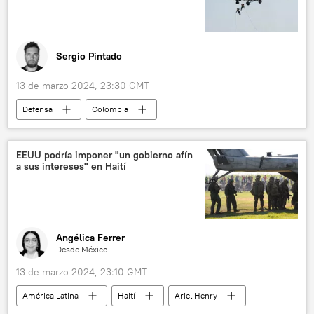
Organización para la Cooperación y el Desarrollo Económico (OCDE)
Sergio Pintado
13 de marzo 2024, 23:30 GMT
Defensa
Colombia
Ejército de Colombia
Gustavo Petro
Iván Velásquez
EEUU podría imponer "un gobierno afín
a sus intereses" en Haití
Oficina para el Control de Activos Extranjeros (OFAC)
🛡️ Industria militar
💬 Opinión y Análisis
Angélica Ferrer
Desde México
13 de marzo 2024, 23:10 GMT
América Latina
Haití
Ariel Henry