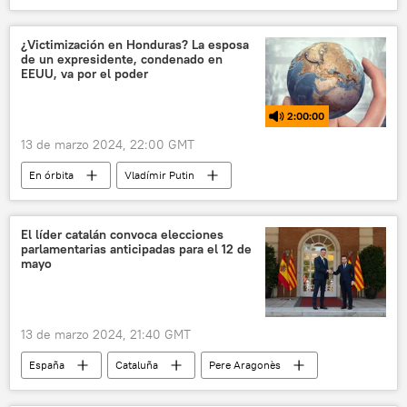
seguridad
🛡️ Fuerzas Armadas
narcotráfico
puerto
hidrovía
¿Victimización en Honduras? La esposa
de un expresidente, condenado en
desigualdad
violencia
EEUU, va por el poder
2:00:00
13 de marzo 2024, 22:00 GMT
En órbita
Vladímir Putin
Juan Orlando Hernández
Ana García
Ucrania
EEUU
OTAN
El líder catalán convoca elecciones
parlamentarias anticipadas para el 12 de
Rossiya Segodnya
Xiomara Castro
mayo
Honduras
Congreso de Honduras
13 de marzo 2024, 21:40 GMT
España
Cataluña
Pere Aragonès
política
Generalitat de Cataluña