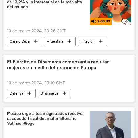
de 13,2% y la interanual es la más alta
Casa Blanca
del mundo
2:00:00
13 de marzo 2024, 20:26 GMT
Cara o Ceca
Argentina
inflación
Rosario
seguridad
Santa Fe (Argentina)
El Ejército de Dinamarca comenzará a reclutar
mujeres en medio del rearme de Europa
13 de marzo 2024, 20:10 GMT
Defensa
Dinamarca
🛡️ Fuerzas Armadas
OTAN
México urge a los magistrados resolver
el adeudo fiscal del multimillonario
Salinas Pliego