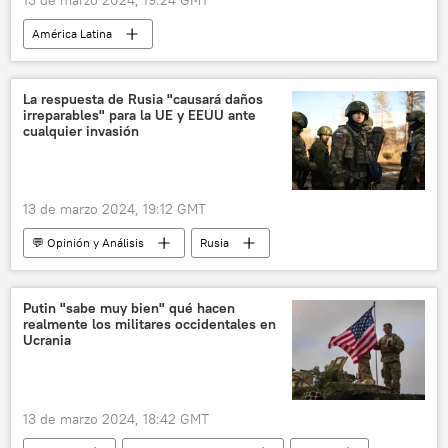
13 de marzo 2024, 19:24 GMT
América Latina
Andrés Manuel López Obrador
México
Genaro García Luna
EEUU
La respuesta de Rusia "causará daños
irreparables" para la UE y EEUU ante
Felipe Calderón
The Wall Street Journal
cualquier invasión
The New York Times
seguridad
13 de marzo 2024, 19:12 GMT
💬 Opinión y Análisis
Rusia
Vladímir Putin
Defensa
🛡️ Zonas de conflicto
Putin "sabe muy bien" qué hacen
realmente los militares occidentales en
📰 Operación rusa de desmilitarización y desnazificación de Ucrania
Ucrania
Ucrania
13 de marzo 2024, 18:42 GMT