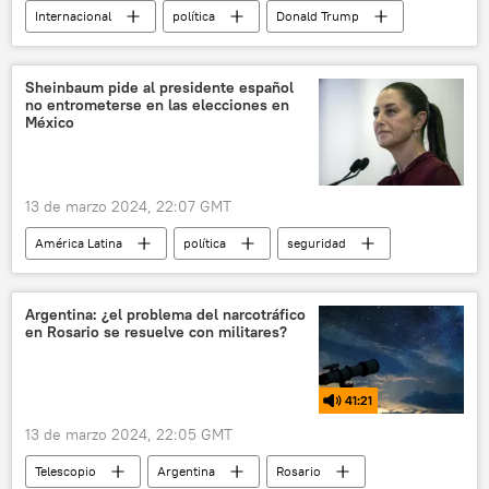
Internacional
política
Donald Trump
EEUU
China
Pekín
CNN
Global Times
Sheinbaum pide al presidente español
no entrometerse en las elecciones en
Partido Comunista de China (PCCh)
TikTok
México
13 de marzo 2024, 22:07 GMT
América Latina
política
seguridad
Claudia Sheinbaum
Andrés Manuel López Obrador
Argentina: ¿el problema del narcotráfico
en Rosario se resuelve con militares?
Pedro Sánchez
México
España
Morena
Presidencia de México
41:21
Elecciones presidenciales en México (2024)
13 de marzo 2024, 22:05 GMT
Telescopio
Argentina
Rosario