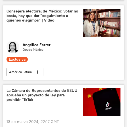
Caricom
política
François Duvalier
EEUU
seguridad
Consejera electoral de México: votar no
basta, hay que dar "seguimiento a
Jean-Claude Duvalier
Baby Doc
quienes elegimos" | Video
Papa Doc
💬 Opinión y Análisis
Angélica Ferrer
Desde México
Exclusiva
América Latina
Elecciones presidenciales en México (2024)
México
La Cámara de Representantes de EEUU
aprueba un proyecto de ley para
Instituto Nacional Electoral (INE) de México
prohibir TikTok
Claudia Zavala
violencia
Andrés Manuel López Obrador
política
13 de marzo 2024, 22:17 GMT
Presidencia de México
💬 Entrevistas