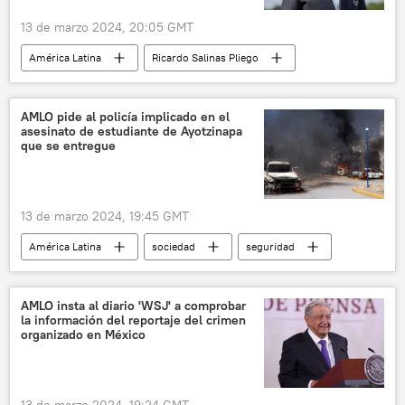
13 de marzo 2024, 20:05 GMT
América Latina
Ricardo Salinas Pliego
Andrés Manuel López Obrador
México
Gobierno de México
evasión fiscal
AMLO pide al policía implicado en el
asesinato de estudiante de Ayotzinapa
TV Azteca
que se entregue
13 de marzo 2024, 19:45 GMT
América Latina
sociedad
seguridad
Yanqui Kothan Gómez Peralta
Andrés Manuel López Obrador
Ayotzinapa
AMLO insta al diario 'WSJ' a comprobar
la información del reportaje del crimen
Guerrero
México
organizado en México
Comisión Nacional de los Derechos Humanos (CNDH)
protestas