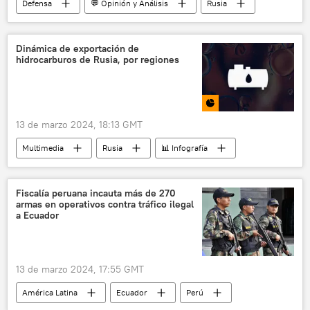
Defensa
💬 Opinión y Análisis
Rusia
📰 Operación rusa de desmilitarización y desnazificación de Ucrania
Ucrania
🛡️ Zonas de conflicto
Dinámica de exportación de
hidrocarburos de Rusia, por regiones
13 de marzo 2024, 18:13 GMT
Multimedia
Rusia
📊 Infografía
📈 Mercados y finanzas
hidrocarburos
📰 Consecuencias económicas de las sanciones occidentales contra Rusia
Fiscalía peruana incauta más de 270
armas en operativos contra tráfico ilegal
📊 Infografías económicas
a Ecuador
13 de marzo 2024, 17:55 GMT
América Latina
Ecuador
Perú