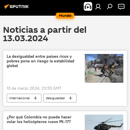
Mundo
Noticias a partir del
13.03.2024
La desigualdad entre países ricos y
pobres pone en riesgo la estabilidad
global
13 de marzo 2024, 23:55 GMT
Internacional
desigualdad
Achim Steiner
Pakistán
Afganistán
Programa de las Naciones Unidas para el Desarrollo (PNUD)
¿Por qué Colombia no puede hacer
volar los helicópteros rusos Mi-17?
ONU