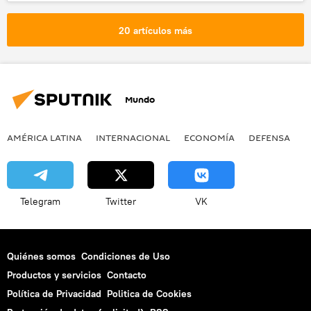
seguridad
tráfico de armas
20 artículos más
Mundo
AMÉRICA LATINA
INTERNACIONAL
ECONOMÍA
DEFENSA
M
Telegram
Twitter
VK
Quiénes somos
Condiciones de Uso
Productos y servicios
Contacto
Política de Privacidad
Politica de Cookies