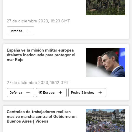
27 de diciembre 2023, 18:23 GMT
Defensa
📰 Operación rusa de desmilitarización y desnazificación de Ucrania
🛡️ Zonas de conflicto
Estonia
España ve la misión militar europea
Atalanta inadecuada para proteger el
Ucrania
🌍 Europa
mar Rojo
27 de diciembre 2023, 18:12 GMT
Defensa
🌍 Europa
Pedro Sánchez
mar Rojo
🛡️ Zonas de conflicto
Unión Europea (UE)
OTAN
España
Centrales de trabajadores realizan
masiva marcha contra el Gobierno en
Occidente
Buenos Aires | Videos