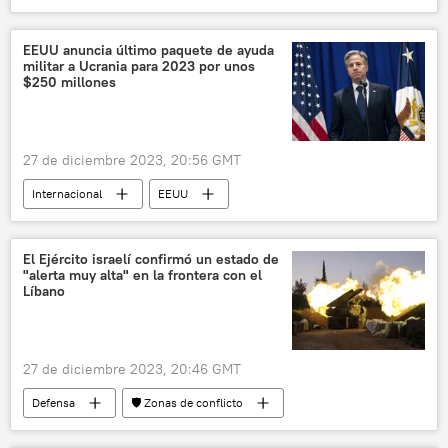
Joe Biden
EEUU
Irak
Hizbulá
ataque
EEUU anuncia último paquete de ayuda
militar a Ucrania para 2023 por unos
🛡️ Zonas de conflicto
drones
$250 millones
🌍 Oriente Medio
27 de diciembre 2023, 20:56 GMT
Internacional
EEUU
Congreso de EEUU
Ucrania
🛡️ Fuerzas Armadas
El Ejército israelí confirmó un estado de
"alerta muy alta" en la frontera con el
Líbano
27 de diciembre 2023, 20:46 GMT
Defensa
🛡️ Zonas de conflicto
Fuerzas de Defensa de Israel (FDI)
Líbano