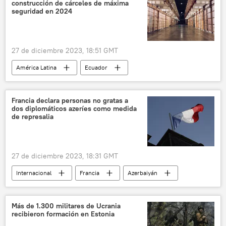
construcción de cárceles de máxima
seguridad en 2024
27 de diciembre 2023, 18:51 GMT
América Latina
Ecuador
Daniel Noboa
seguridad
sociedad
📰 Crisis de violencia criminal en Ecuador
Francia declara personas no gratas a
dos diplomáticos azeríes como medida
de represalia
27 de diciembre 2023, 18:31 GMT
Internacional
Francia
Azerbaiyán
política
relaciones internacionales
persona non grata
diplomacia
Más de 1.300 militares de Ucrania
recibieron formación en Estonia
🌍 Europa