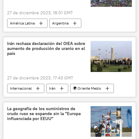
27 de diciembre 2023, 18:01 GMT
América Latina
Argentina
Buenos Aires
Javier Milei
movilización
movilizaciones
Irán rechaza declaración del OIEA sobre
aumento de producción de uranio en el
protestas
país
27 de diciembre 2023, 17:43 GMT
Internacional
Irán
🌍 Oriente Medio
Organismo Internacional de Energía Atómica (OIEA)
energía nuclear
uranio enriquecido
La geografía de los suministros de
crudo ruso se expande sin la "Europa
influenciada por EEUU"