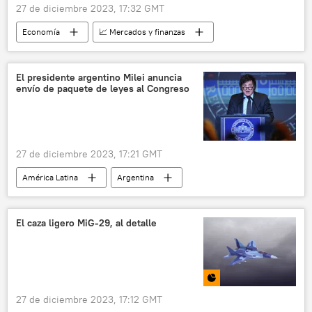
27 de diciembre 2023, 17:32 GMT
Economía
📈 Mercados y finanzas
la India
China
petróleo
📰 Consecuencias económicas de las sanciones occidentales contra Rusia
El presidente argentino Milei anuncia
envío de paquete de leyes al Congreso
Rusia
exportaciones
gas natural licuado (GNL)
Alexandr Nóvak
🌍 Europa
Unión Europea (UE)
27 de diciembre 2023, 17:21 GMT
América Latina
Argentina
Javier Milei
reformas
política
El caza ligero MiG-29, al detalle
27 de diciembre 2023, 17:12 GMT