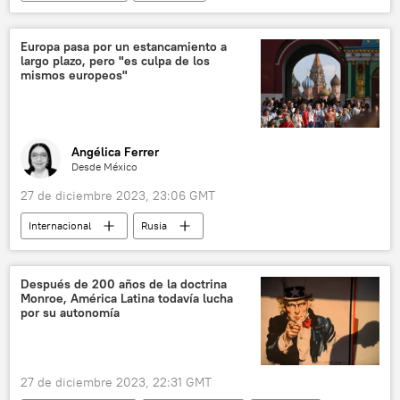
📰 Ampliación de la OTAN
Unión Soviética (URSS)
Washington
Europa pasa por un estancamiento a
largo plazo, pero "es culpa de los
Ejército Rojo
Casa Blanca
EEUU
mismos europeos"
Guerra Fría
✒️ Firmas
Angélica Ferrer
Desde México
27 de diciembre 2023, 23:06 GMT
Internacional
Rusia
📈 Mercados y finanzas
💬 Opinión y Análisis
Unión Europea (UE)
🌏 Asia
China
Después de 200 años de la doctrina
Monroe, América Latina todavía lucha
BRICS
Maxim Oreshkin
la India
por su autonomía
Banco Mundial
Vladímir Putin
Moscú
27 de diciembre 2023, 22:31 GMT
Organización de Cooperación de Shanghái (OCS)