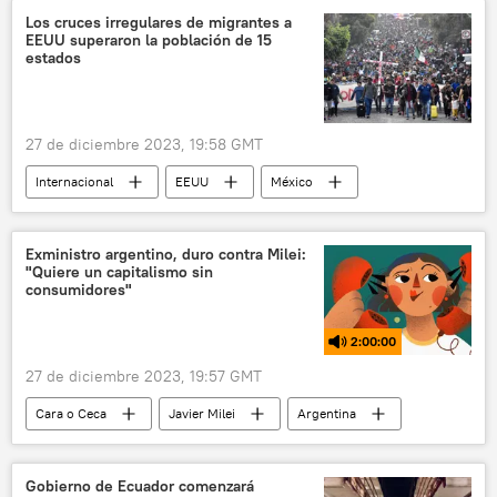
Israel
📰 Conflicto palestino-israelí
Los cruces irregulares de migrantes a
EEUU superaron la población de 15
estados
27 de diciembre 2023, 19:58 GMT
Internacional
EEUU
México
sociedad
migración
inmigración ilegal
Exministro argentino, duro contra Milei:
"Quiere un capitalismo sin
Andrés Manuel López Obrador
consumidores"
Antony J. Blinken
2:00:00
📰 Crisis migratoria en EEUU
27 de diciembre 2023, 19:57 GMT
Cara o Ceca
Javier Milei
Argentina
política
protestas
China
Gobierno de Ecuador comenzará