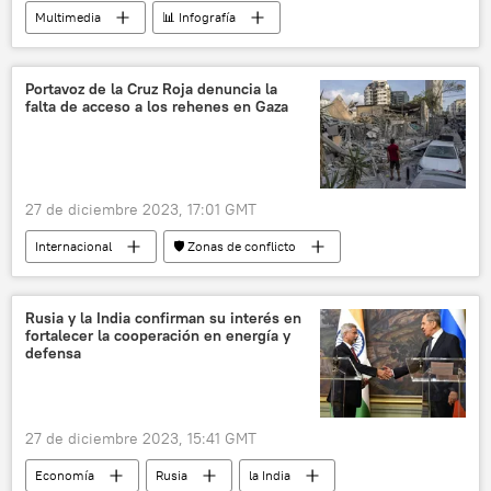
Multimedia
📊 Infografía
🛡️ Infografías militares
MiG-29
aviones de caza
aviones
Rusia
Portavoz de la Cruz Roja denuncia la
falta de acceso a los rehenes en Gaza
27 de diciembre 2023, 17:01 GMT
Internacional
🛡️ Zonas de conflicto
📰 Conflicto palestino-israelí
Israel
Franja de Gaza
🌍 Oriente Medio
Rusia y la India confirman su interés en
fortalecer la cooperación en energía y
defensa
27 de diciembre 2023, 15:41 GMT
Economía
Rusia
la India