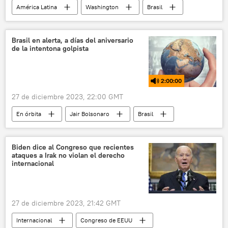
América Latina
Washington
Brasil
Movimiento de Países No Alineados (MNOAL)
Doctrina de Monroe
EEUU
CIA
Brasil en alerta, a días del aniversario
de la intentona golpista
2:00:00
27 de diciembre 2023, 22:00 GMT
En órbita
Jair Bolsonaro
Brasil
Argentina
ONU
TSF
Luiz Inacio Lula da Silva
Biden dice al Congreso que recientes
ataques a Irak no violan el derecho
📰 Disturbios contra Lula en Brasil
internacional
Tribunal Superior Electoral de Brasil (TSE)
Fuerzas Armadas de Brasil
27 de diciembre 2023, 21:42 GMT
Congreso de Brasil
Gobierno de Brasil
Internacional
Congreso de EEUU