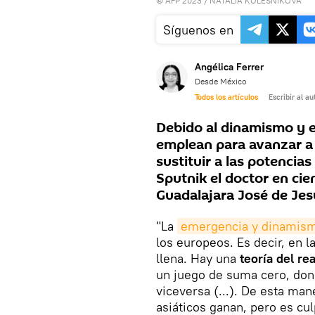
© AFP 2023 / NATALIA KOLESNIKOVA
Síguenos en
Angélica Ferrer
Desde México
Todos los artículos
Escribir al au
Debido al dinamismo y e
emplean para avanzar a 
sustituir a las potencia
Sputnik el doctor en cie
Guadalajara José de Jes
"La
emergencia y dinamismo
los europeos. Es decir, en l
llena. Hay una
teoría del rea
un juego de suma cero, dond
viceversa (...). De esta ma
asiáticos ganan, pero es cu