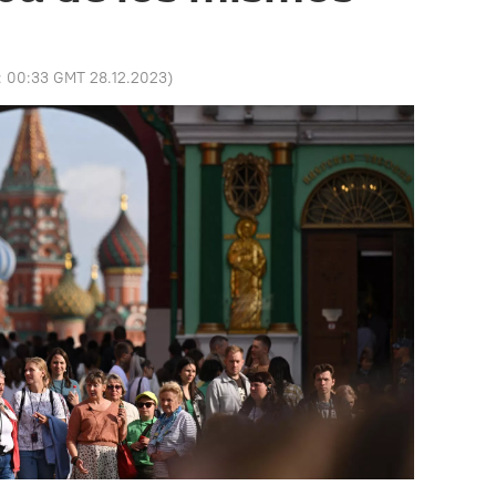
:
00:33 GMT 28.12.2023
)