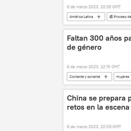
6 de marzo 2023, 22:33 GMT
América Latina
📰 Proceso d
Clan del Golfo (Colombia)
Go
Faltan 300 años pa
de género
6 de marzo 2023, 22:15 GMT
Contante y sonante
mujeres
brecha de género
pobreza
China se prepara 
retos en la escen
6 de marzo 2023, 22:09 GMT