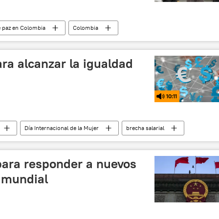
e paz en Colombia
Colombia
bierno de Colombia
Gustavo Petro
ra alcanzar la igualdad
10:11
Día Internacional de la Mujer
brecha salarial
para responder a nuevos
a mundial