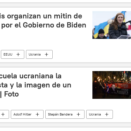
nciones occidentales contra Rusia
Ucrania
Rusia
is organizan un mitin de
 por el Gobierno de Biden
EEUU
Ucrania
 y desnazificación de Ucrania
Azov (batallón)
en Ucrania
cuela ucraniana la
sta y la imagen de un
| Foto
Adolf Hitler
Stepán Bandera
Ucrania
Ejército Insurgente Ucraniano (UPA)
🌍 Europa