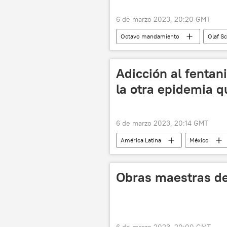
6 de marzo 2023, 20:20 GMT
Octavo mandamiento
Olaf S
Adicción al fentan
la otra epidemia 
6 de marzo 2023, 20:14 GMT
América Latina
México
metanfetamina
cocaína
Universidad Nacional Autónoma de M
Obras maestras d
Cartel de Jalisco Nueva Generación