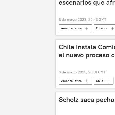
escenarios que af
6 de marzo 2023, 20:43 GMT
América Latina
Ecuador
destitución
📰 Juicio polític
Chile instala Comi
el nuevo proceso c
6 de marzo 2023, 20:31 GMT
América Latina
Chile
Scholz saca pecho 