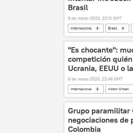
Brasil
6 de marzo 2023, 23:12 GMT
Internacional
Brasil
Arabia Saudita
tráfico
"Es chocante": mu
competición quién
Ucrania, EEUU o l
6 de marzo 2023, 22:46 GMT
Internacional
Viktor Orban
seguridad
Rusia
Mo
Grupo paramilitar 
negociaciones de 
Colombia