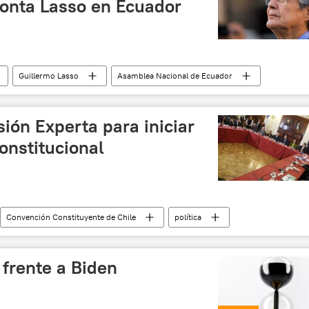
ronta Lasso en Ecuador
Guillermo Lasso
Asamblea Nacional de Ecuador
o contra Guillermo Lasso
sión Experta para iniciar
onstitucional
Convención Constituyente de Chile
política
frente a Biden