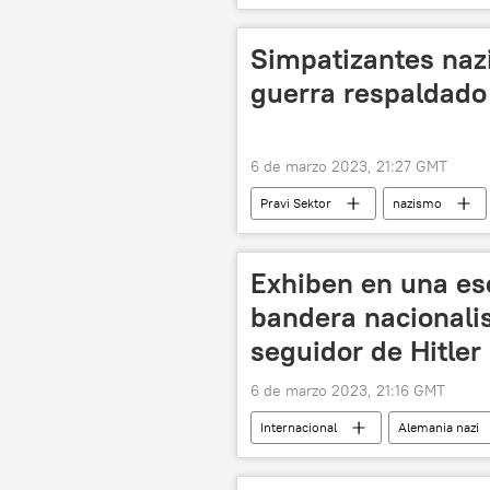
📰 Consecuencias económicas de las sa
Simpatizantes naz
guerra respaldado
6 de marzo 2023, 21:27 GMT
Pravi Sektor
nazismo
📰 Operación rusa de desmilitarización
Aidar (batallón)
Neonazismo 
Exhiben en una es
bandera nacionali
seguidor de Hitler 
6 de marzo 2023, 21:16 GMT
Internacional
Alemania nazi
Alemania
sociedad