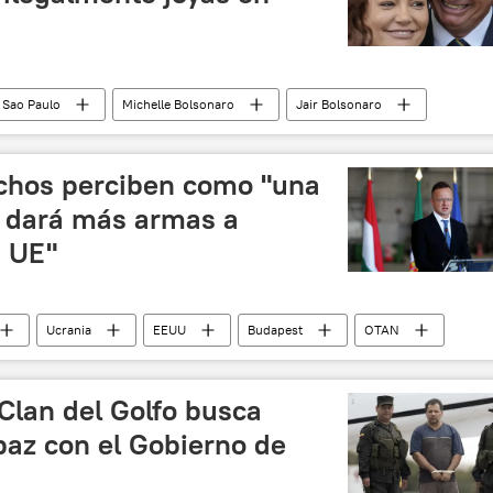
Sao Paulo
Michelle Bolsonaro
Jair Bolsonaro
corrupción
chos perciben como "una
 dará más armas a
a UE"
Ucrania
EEUU
Budapest
OTAN
scú
Peter Szijjarto
Clan del Golfo busca
paz con el Gobierno de