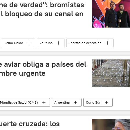
anos (OUN)
política
nazismo
me de verdad": bromistas
l bloqueo de su canal en
Reino Unido
Youtube
libertad de expresión
Occidente
Lexus y Vovan
Rusia
 aviar obliga a países del
umbre urgente
 Mundial de Salud (OMS)
Argentina
Cono Sur
, Agricultura y Pesca de Uruguay
H5N1
Brasil
Bolivia
gripe aviar
uerte cruzada: los