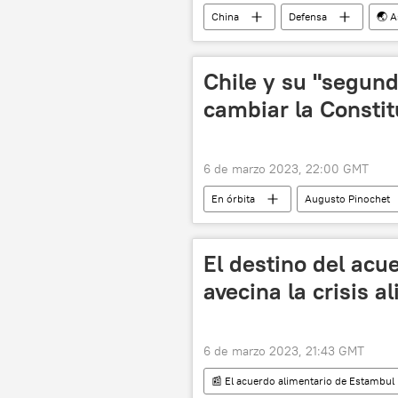
China
Defensa
🌏 A
Japón
🛡️ Fuerzas Armadas
🛡️ Zonas de conflicto
💬 Opin
Chile y su "segun
cambiar la Constit
6 de marzo 2023, 22:00 GMT
En órbita
Augusto Pinochet
Senado de Colombia
Colomb
Fuerzas Armadas de Colombia
El destino del acu
Tribunal Constitucional de Chile
avecina la crisis a
6 de marzo 2023, 21:43 GMT
📰 El acuerdo alimentario de Estambul