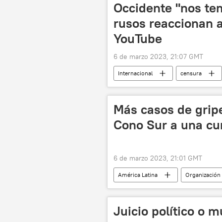
Organización de Nacionalistas Ucrani
Occidente "nos te
rusos reaccionan a
YouTube
6 de marzo 2023, 21:07 GMT
Internacional
censura
🌍 Europa
política
Más casos de gripe
Cono Sur a una c
6 de marzo 2023, 21:01 GMT
América Latina
Organización
Chile
Ministerio de Ganadería
Paraguay
Uruguay
Juicio político o m