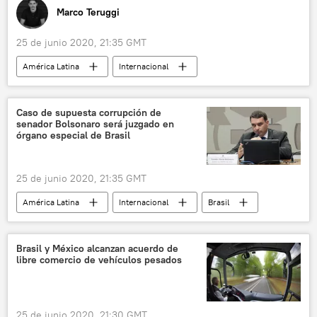
Marco Teruggi
25 de junio 2020, 21:35 GMT
América Latina
Internacional
política
Venezuela
Juan Guaidó
Nicolás Maduro
Jorge Arreaza
Caso de supuesta corrupción de
senador Bolsonaro será juzgado en
Donald Trump
EEUU
Reino Unido
órgano especial de Brasil
oro
Citgo
Petróleos de Venezuela (PDVSA)
sanciones
25 de junio 2020, 21:35 GMT
bloqueo económico
bloqueo financiero
América Latina
Internacional
Brasil
noticias
noticias
Brasil y México alcanzan acuerdo de
libre comercio de vehículos pesados
25 de junio 2020, 21:30 GMT