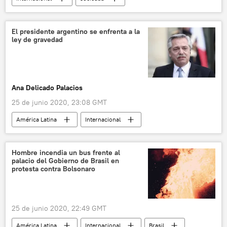
🎭 Arte y cultura
💢 Insólito
💗 Salud
China
El presidente argentino se enfrenta a la
ley de gravedad
pandemia de coronavirus
distancia
noticias
Ana Delicado Palacios
25 de junio 2020, 23:08 GMT
América Latina
Internacional
Alberto Fernández
Argentina
noticias
Hombre incendia un bus frente al
palacio del Gobierno de Brasil en
protesta contra Bolsonaro
25 de junio 2020, 22:49 GMT
América Latina
Internacional
Brasil