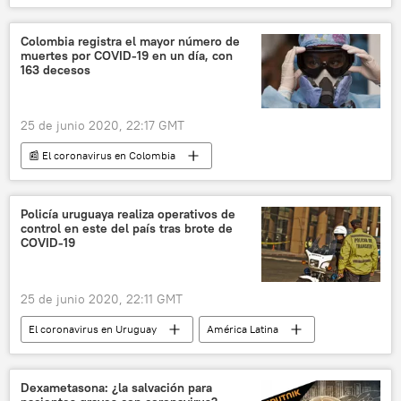
pueblos indígenas
reformas
industria minera
noticias
Colombia registra el mayor número de
muertes por COVID-19 en un día, con
163 decesos
25 de junio 2020, 22:17 GMT
📰 El coronavirus en Colombia
América Latina
Internacional
Colombia
COVID-19
noticias
Policía uruguaya realiza operativos de
control en este del país tras brote de
COVID-19
25 de junio 2020, 22:11 GMT
El coronavirus en Uruguay
América Latina
Internacional
Uruguay
COVID-19
noticias
Dexametasona: ¿la salvación para