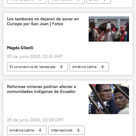
Jair Bolsonaro
protestas
incendio
noticias
Los tambores no dejaron de sonar en
Curiepe por San Juan | Fotos
Magda Gibelli
25 de junio 2020, 22:41 GMT
El coronavirus en Venezuela
América Latina
Internacional
religión
sociedad
noticias
Reformas mineras podrían afectar a
comunidades indígenas de Ecuador
25 de junio 2020, 22:29 GMT
América Latina
Internacional