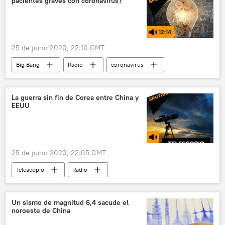
pacientes graves con coronavirus?
12:14
25 de junio 2020, 22:10 GMT
Big Bang
Radio
coronavirus
pandemia de coronavirus
COVID-19
tratamiento
La guerra sin fin de Corea entre China y
EEUU
25 de junio 2020, 22:05 GMT
Telescopio
Radio
Guerra de Corea (1950-1953)
península de Corea
Corea del Sur
Un sismo de magnitud 6,4 sacude el
noroeste de China
Corea del Norte
China
EEUU