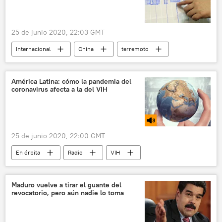
25 de junio 2020, 22:03 GMT
Internacional
China
terremoto
🌏 Asia
noticias
América Latina: cómo la pandemia del
coronavirus afecta a la del VIH
25 de junio 2020, 22:00 GMT
En órbita
Radio
VIH
pandemia de coronavirus
coronavirus en América Latina
COVID-19
Maduro vuelve a tirar el guante del
revocatorio, pero aún nadie lo toma
bebé
crímenes de lesa humanidad
Francia
La Torre Eiffel
España