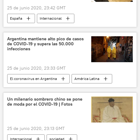
25 de junio 2020, 23:42 GMT
España
Internacional
🎭 Arte y cultura
sociedad
Cádiz
arqueología
noticias
Argentina mantiene alto pico de casos
de COVID-19 y supera las 50.000
infecciones
25 de junio 2020, 23:33 GMT
El coronavirus en Argentina
América Latina
Internacional
Argentina
COVID-19
noticias
Un milenario sombrero chino se pone
de moda por el COVID-19 | Fotos
25 de junio 2020, 23:13 GMT
Internacional
sociedad