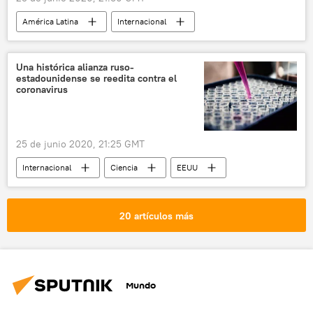
América Latina
Internacional
Economía
Brasil
México
noticias
Una histórica alianza ruso-
estadounidense se reedita contra el
coronavirus
25 de junio 2020, 21:25 GMT
Internacional
Ciencia
EEUU
coronavirus
polio
Desarrollo y ensayos de la vacuna contra el coronavirus SARS-CoV-2
20 artículos más
Rusia
vacunación
noticias
Mundo