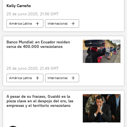
Kelly Carreño
25 de junio 2020, 21:56 GMT
América Latina
Internacional
Venezuela
referendo revocatorio
Nicolás Maduro
María Alejandra Díaz
Banco Mundial: en Ecuador residen
cerca de 400.000 venezolanos
noticias
25 de junio 2020, 21:49 GMT
América Latina
Internacional
Ecuador
Venezuela
Banco Mundial
migración
noticias
A pesar de su fracaso, Guaidó es la
pieza clave en el despojo del oro, las
empresas y el territorio venezolano