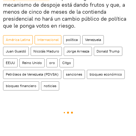
mecanismo de despoje está dando frutos y que, a
menos de cinco de meses de la contienda
presidencial no hará un cambio público de política
que le ponga votos en riesgo.
América Latina
Internacional
política
Venezuela
Juan Guaidó
Nicolás Maduro
Jorge Arreaza
Donald Trump
EEUU
Reino Unido
oro
Citgo
Petróleos de Venezuela (PDVSA)
sanciones
bloqueo económico
bloqueo financiero
noticias