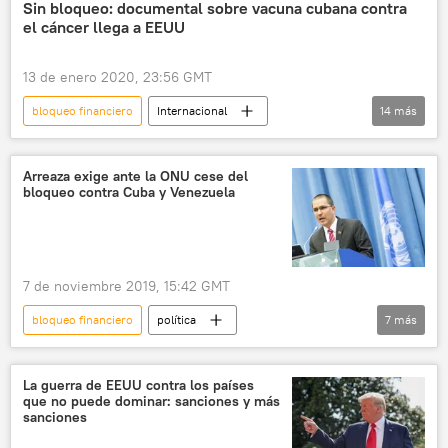
Tecnología
Cuba
Google
Sin bloqueo: documental sobre vacuna cubana contra
el cáncer llega a EEUU
bloqueo
bloqueo económico
noticias
13 de enero 2020, 23:56 GMT
bloqueo financiero
Internacional
14
más
América del Norte
América Latina
sociedad
Ciencia
💗 Salud
Arreaza exige ante la ONU cese del
bloqueo contra Cuba y Venezuela
Cuba
cáncer
EEUU
documental
PBS
bloqueo
bloqueo económico
intercambio
7 de noviembre 2019, 15:42 GMT
noticias
bloqueo financiero
política
7
más
América Latina
Internacional
Jorge Arreaza
Venezuela
Cuba
La guerra de EEUU contra los países
que no puede dominar: sanciones y más
EEUU
bloqueo económico
noticias
sanciones