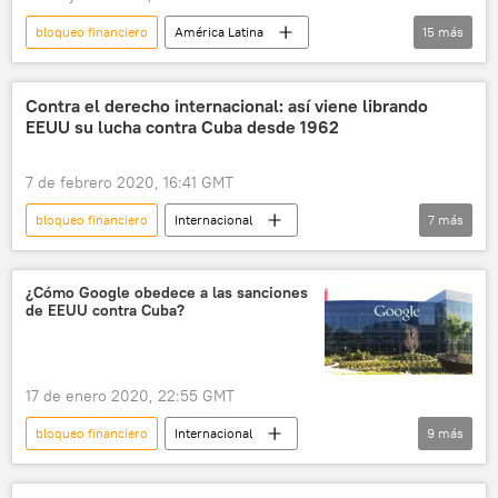
noticias
bloqueo financiero
América Latina
15
más
Internacional
política
Venezuela
Juan Guaidó
Nicolás Maduro
Contra el derecho internacional: así viene librando
EEUU su lucha contra Cuba desde 1962
Jorge Arreaza
Donald Trump
EEUU
Reino Unido
oro
Citgo
7 de febrero 2020, 16:41 GMT
Petróleos de Venezuela (PDVSA)
sanciones
bloqueo financiero
Internacional
7
más
bloqueo económico
noticias
Economía
América Latina
América del Norte
Cuba
EEUU
¿Cómo Google obedece a las sanciones
de EEUU contra Cuba?
bloqueo económico
sanciones
noticias
17 de enero 2020, 22:55 GMT
bloqueo financiero
Internacional
9
más
América Latina
sociedad
Ciencia