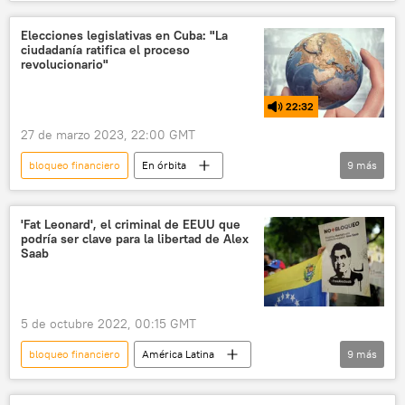
Donald Trump
EEUU
Cuba
Ernesto Samper
🌎 América
Elecciones legislativas en Cuba: "La
ciudadanía ratifica el proceso
bloqueo económico
revolucionario"
22:32
27 de marzo 2023, 22:00 GMT
bloqueo financiero
En órbita
9
más
Benjamín Netanyahu
El Salvador
Cuba
📰 Bloqueo económico contra Cuba
'Fat Leonard', el criminal de EEUU que
podría ser clave para la libertad de Alex
Asamblea Nacional del Poder Popular
Saab
Miguel Díaz-Canel Bermúdez
Partido Comunista de Cuba (PCC)
5 de octubre 2022, 00:15 GMT
bloqueo económico
bloqueo
bloqueo financiero
América Latina
9
más
Venezuela
Alex Saab
política