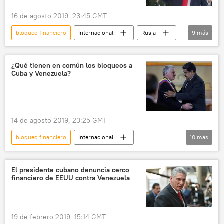
16 de agosto 2019, 23:45 GMT
bloqueo financiero
Internacional
Rusia
9
más
América Latina
política
EEUU
Cuba
Venezuela
sanciones
¿Qué tienen en común los bloqueos a
Cuba y Venezuela?
bloqueo económico
bloqueo
noticias
14 de agosto 2019, 23:25 GMT
bloqueo financiero
Internacional
10
más
América Latina
política
sociedad
Economía
Cuba
Venezuela
El presidente cubano denuncia cerco
financiero de EEUU contra Venezuela
bloqueo económico
bloqueo
embargo
noticias
19 de febrero 2019, 15:14 GMT