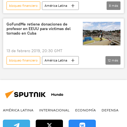
bloqueo financiero
América Latina
8
más
Internacional
política
Cuba
Venezuela
Miguel Díaz-Canel Bermúdez
GoFundMe retiene donaciones de
profesor en EEUU para víctimas del
solidaridad
denuncia
noticias
tornado en Cuba
13 de febrero 2019, 20:30 GMT
bloqueo financiero
América Latina
12
más
sociedad
Internacional
política
Cuba
GoFundMe
tornado
crowfunding
fondos
dinero
Mundo
bloqueo
solidaridad
noticias
AMÉRICA LATINA
INTERNACIONAL
ECONOMÍA
DEFENSA
M