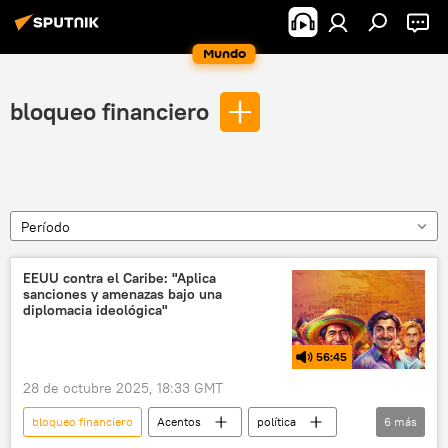
Mundo
bloqueo financiero
Período
EEUU contra el Caribe: "Aplica
sanciones y amenazas bajo una
diplomacia ideológica"
56:45
28 de octubre 2025, 18:33 GMT
bloqueo financiero
Acentos
política
6
más