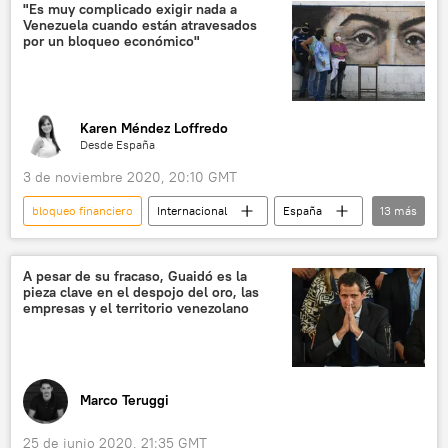
EEUU
Caracas
Citgo
"Es muy complicado exigir nada a
Venezuela cuando están atravesados
Petróleos de Venezuela (PDVSA)
por un bloqueo económico"
Sanciones de EEUU contra Venezuela
sanciones
Karen Méndez Loffredo
Desde España
3 de noviembre 2020, 20:10 GMT
bloqueo financiero
Internacional
España
13
más
América Latina
💬 Entrevistas
💬 Opinión y Análisis
Venezuela
A pesar de su fracaso, Guaidó es la
pieza clave en el despojo del oro, las
bloqueo económico
EEUU
empresas y el territorio venezolano
Gobierno de España
Podemos
Partido Popular de España
VOX
medios de comunicación
Marco Teruggi
Partido Socialista Obrero Español (PSOE)
25 de junio 2020, 21:35 GMT